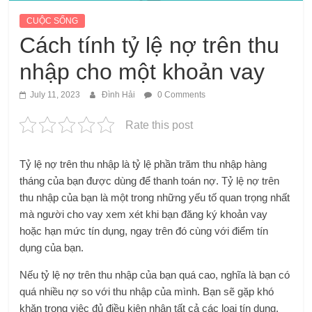
CUỘC SỐNG
Cách tính tỷ lệ nợ trên thu
nhập cho một khoản vay
July 11, 2023
Đình Hải
0 Comments
Rate this post
Tỷ lệ nợ trên thu nhập là tỷ lệ phần trăm thu nhập hàng
tháng của bạn được dùng để thanh toán nợ. Tỷ lệ nợ trên
thu nhập của bạn là một trong những yếu tố quan trọng nhất
mà người cho vay xem xét khi bạn đăng ký khoản vay
hoặc hạn mức tín dụng, ngay trên đó cùng với điểm tín
dụng của bạn.
Nếu tỷ lệ nợ trên thu nhập của bạn quá cao, nghĩa là bạn có
quá nhiều nợ so với thu nhập của mình. Bạn sẽ gặp khó
khăn trong việc đủ điều kiện nhận tất cả các loại tín dụng,