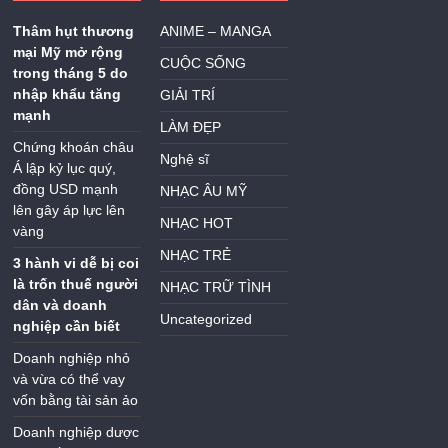
Thâm hụt thương
ANIME – MANGA
mại Mỹ mở rộng
CUỘC SỐNG
trong tháng 5 do
nhập khẩu tăng
GIẢI TRÍ
mạnh
LÀM ĐẸP
Chứng khoán châu
Nghệ sĩ
Á lập kỷ lục quý,
đồng USD mạnh
NHẠC ÂU MỸ
lên gây áp lực lên
NHẠC HOT
vàng
NHẠC TRẺ
3 hành vi dễ bị coi
là trốn thuế người
NHẠC TRỮ TÌNH
dân và doanh
Uncategorized
nghiệp cần biết
Doanh nghiệp nhỏ
và vừa có thể vay
vốn bằng tài sản ảo
Doanh nghiệp dược