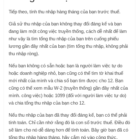
Tiếp theo, tính thu nhập hàng tháng của bạn trước thuế.
Giả sử thu nhập của bạn không thay đổi đáng kể và bạn
đang làm một công việc truyền thống, cách dễ nhất để làm
như vậy là tìm tổng thu nhập của bạn trên cuống phiếu
lương gần đây nhất của bạn (tìm tổng thu nhập, không phải
thu nhập ròng).
Nếu bạn không có sẵn hoặc bạn là người làm việc tự do
hoặc doanh nghiệp nhỏ, bạn cũng có thể tìm tờ khai thuế
mới nhất của mình và chia số bạn tìm được cho 12. Bạn
cũng có thể xem mẫu W-2 (truyền thống) gần đây nhất của
mình. công việc) hoặc 1099 (đối với người làm việc tự do)
và chia tổng thu nhập của bạn cho 12.
Nếu thu nhập của bạn đã thay đổi đáng kể, bạn có thể phải
tính toán. Chỉ cần nhớ rằng đó là con số trước thuế. Điều đó
sẽ làm cho nó dễ dàng hơn để tính toán. Bây giờ bạn đã có
tổng thu nhập hàng tháng, hãy cắm nó vào công thức.