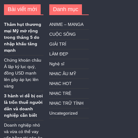
Bài viết mới
Danh mục
Thâm hụt thương
ANIME – MANGA
mại Mỹ mở rộng
CUỘC SỐNG
trong tháng 5 do
nhập khẩu tăng
GIẢI TRÍ
mạnh
LÀM ĐẸP
Chứng khoán châu
Nghệ sĩ
Á lập kỷ lục quý,
đồng USD mạnh
NHẠC ÂU MỸ
lên gây áp lực lên
NHẠC HOT
vàng
NHẠC TRẺ
3 hành vi dễ bị coi
là trốn thuế người
NHẠC TRỮ TÌNH
dân và doanh
Uncategorized
nghiệp cần biết
Doanh nghiệp nhỏ
và vừa có thể vay
vốn bằng tài sản ảo