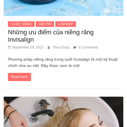
CUỘC SỐNG
GIẢI TRÍ
LÀM ĐẸP
Những ưu điểm của niềng răng
Invisalign
September 19, 2022
Thuy Dung
0 Comments
Phương pháp niềng răng trong suốt Invisalign là một kỹ thuật
chỉnh nha ưu việt. Đây được xem là một
Read more