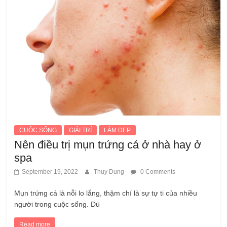
CUỘC SỐNG
GIẢI TRÍ
LÀM ĐẸP
Nên điều trị mụn trứng cá ở nhà hay ở
spa
September 19, 2022
Thuy Dung
0 Comments
Mụn trứng cá là nỗi lo lắng, thậm chí là sự tự ti của nhiều
người trong cuộc sống. Dù
Read more