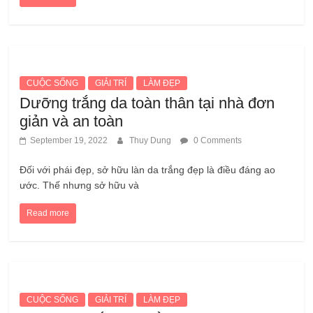
CUỘC SỐNG
GIẢI TRÍ
LÀM ĐẸP
Dưỡng trắng da toàn thân tại nhà đơn
giản và an toàn
September 19, 2022
Thuy Dung
0 Comments
Đối với phái đẹp, sở hữu làn da trắng đẹp là điều đáng ao
ước. Thế nhưng sở hữu và
Read more
CUỘC SỐNG
GIẢI TRÍ
LÀM ĐẸP