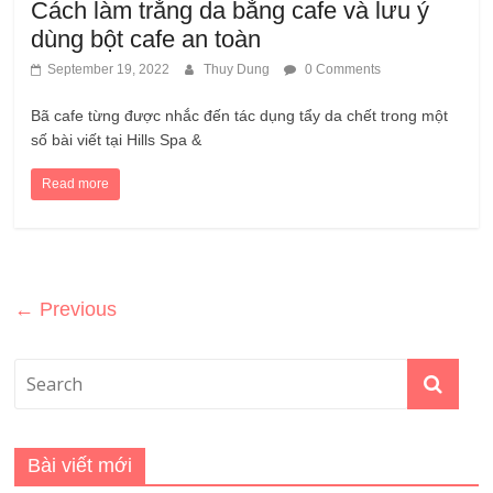
Cách làm trắng da bằng cafe và lưu ý
dùng bột cafe an toàn
September 19, 2022
Thuy Dung
0 Comments
Bã cafe từng được nhắc đến tác dụng tẩy da chết trong một
số bài viết tại Hills Spa &
Read more
← Previous
Bài viết mới