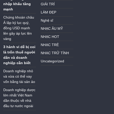
nhập khẩu tăng
GIẢI TRÍ
mạnh
LÀM ĐẸP
Chứng khoán châu
Nghệ sĩ
Á lập kỷ lục quý,
đồng USD mạnh
NHẠC ÂU MỸ
lên gây áp lực lên
NHẠC HOT
vàng
NHẠC TRẺ
3 hành vi dễ bị coi
là trốn thuế người
NHẠC TRỮ TÌNH
dân và doanh
Uncategorized
nghiệp cần biết
Doanh nghiệp nhỏ
và vừa có thể vay
vốn bằng tài sản ảo
Doanh nghiệp dược
lớn nhất Việt Nam
dần thuộc về nhà
đầu tư nước ngoài