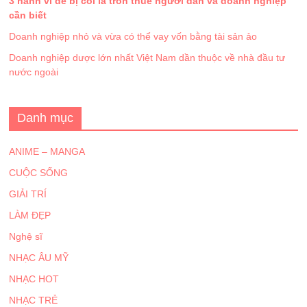
3 hành vi dễ bị coi là trốn thuế người dân và doanh nghiệp
cần biết
Doanh nghiệp nhỏ và vừa có thể vay vốn bằng tài sản ảo
Doanh nghiệp dược lớn nhất Việt Nam dần thuộc về nhà đầu tư
nước ngoài
Danh mục
ANIME – MANGA
CUỘC SỐNG
GIẢI TRÍ
LÀM ĐẸP
Nghệ sĩ
NHẠC ÂU MỸ
NHẠC HOT
NHẠC TRẺ