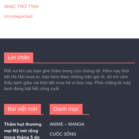
NHẠC TRỮ TÌNH
Uncategorized
Lời chào
Rất vui khi các bạn ghé thăm trang của chúng tôi. Hôm nay thời
tiết Hà Nội mưa to, bão kèm theo những trận gió rít, tôi trở cảm
thấy lạnh giữa cái thời tiết mùa hè oi bức này. Phải chăng là máy
lạnh đang bật hết công xuất
Bài viết mới
Danh mục
Thâm hụt thương
ANIME – MANGA
mại Mỹ mở rộng
CUỘC SỐNG
trong tháng 5 do