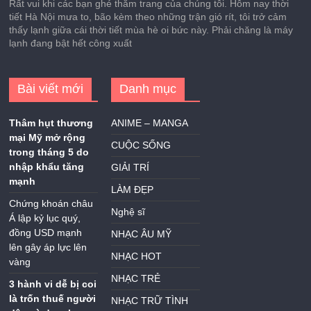
Rất vui khi các bạn ghé thăm trang của chúng tôi. Hôm nay thời
tiết Hà Nội mưa to, bão kèm theo những trận gió rít, tôi trở cảm
thấy lạnh giữa cái thời tiết mùa hè oi bức này. Phải chăng là máy
lạnh đang bật hết công xuất
Bài viết mới
Danh mục
Thâm hụt thương
ANIME – MANGA
mại Mỹ mở rộng
CUỘC SỐNG
trong tháng 5 do
nhập khẩu tăng
GIẢI TRÍ
mạnh
LÀM ĐẸP
Chứng khoán châu
Nghệ sĩ
Á lập kỷ lục quý,
đồng USD mạnh
NHẠC ÂU MỸ
lên gây áp lực lên
NHẠC HOT
vàng
NHẠC TRẺ
3 hành vi dễ bị coi
là trốn thuế người
NHẠC TRỮ TÌNH