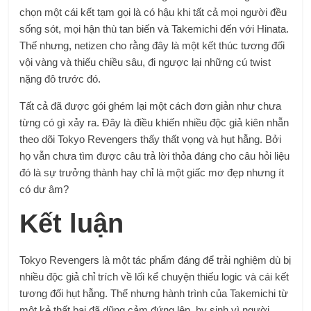
chọn một cái kết tạm gọi là có hậu khi tất cả mọi người đều
sống sót, mọi hận thù tan biến và Takemichi đến với Hinata.
Thế nhưng, netizen cho rằng đây là một kết thúc tương đối
vội vàng và thiếu chiều sâu, đi ngược lại những cú twist
nặng đô trước đó.
Tất cả đã được gói ghém lại một cách đơn giản như chưa
từng có gì xảy ra. Đây là điều khiến nhiều độc giả kiên nhẫn
theo dõi Tokyo Revengers thấy thất vọng và hụt hẫng. Bởi
họ vẫn chưa tìm được câu trả lời thỏa đáng cho câu hỏi liệu
đó là sự trưởng thành hay chỉ là một giấc mơ đẹp nhưng ít
có dư âm?
Kết luận
Tokyo Revengers là một tác phẩm đáng để trải nghiệm dù bị
nhiều độc giả chỉ trích về lối kể chuyện thiếu logic và cái kết
tương đối hụt hẫng. Thế nhưng hành trình của Takemichi từ
một kẻ thất bại đã dũng cảm đứng lên, hy sinh vì người