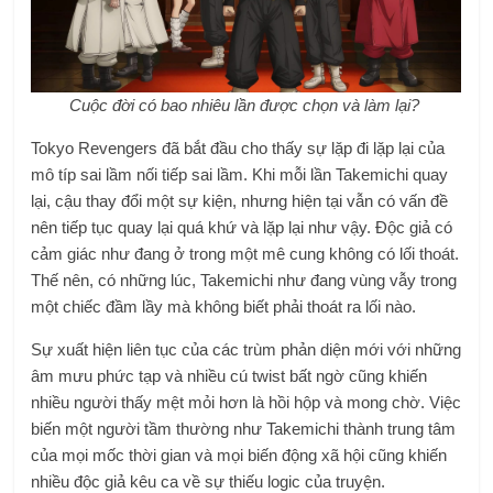
Cuộc đời có bao nhiêu lần được chọn và làm lại?
Tokyo Revengers đã bắt đầu cho thấy sự lặp đi lặp lại của
mô típ sai lầm nối tiếp sai lầm. Khi mỗi lần Takemichi quay
lại, cậu thay đổi một sự kiện, nhưng hiện tại vẫn có vấn đề
nên tiếp tục quay lại quá khứ và lặp lại như vậy. Độc giả có
cảm giác như đang ở trong một mê cung không có lối thoát.
Thế nên, có những lúc, Takemichi như đang vùng vẫy trong
một chiếc đầm lầy mà không biết phải thoát ra lối nào.
Sự xuất hiện liên tục của các trùm phản diện mới với những
âm mưu phức tạp và nhiều cú twist bất ngờ cũng khiến
nhiều người thấy mệt mỏi hơn là hồi hộp và mong chờ. Việc
biến một người tầm thường như Takemichi thành trung tâm
của mọi mốc thời gian và mọi biến động xã hội cũng khiến
nhiều độc giả kêu ca về sự thiếu logic của truyện.