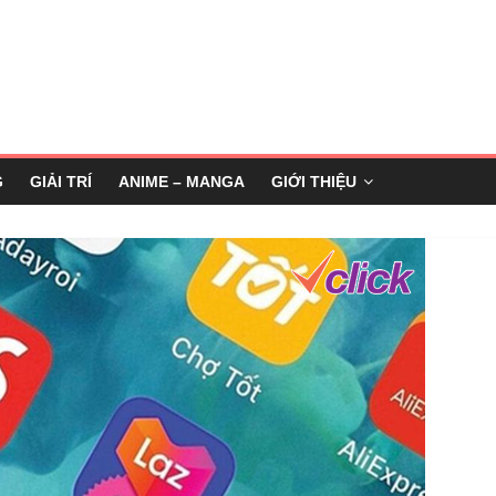
G
GIẢI TRÍ
ANIME – MANGA
GIỚI THIỆU