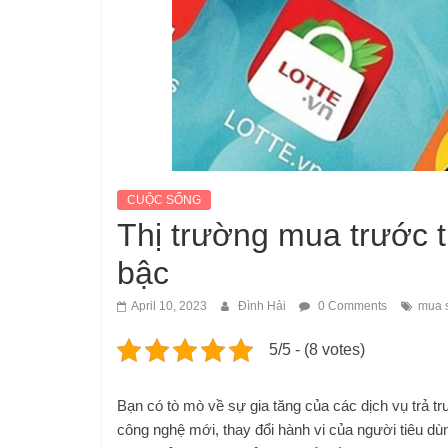
CUỘC SỐNG
Thị trường mua trước t
bậc
April 10, 2023
Đình Hải
0 Comments
mua 
5/5 - (8 votes)
Bạn có tò mò về sự gia tăng của các dịch vụ trả trư
công nghệ mới, thay đổi hành vi của người tiêu dù