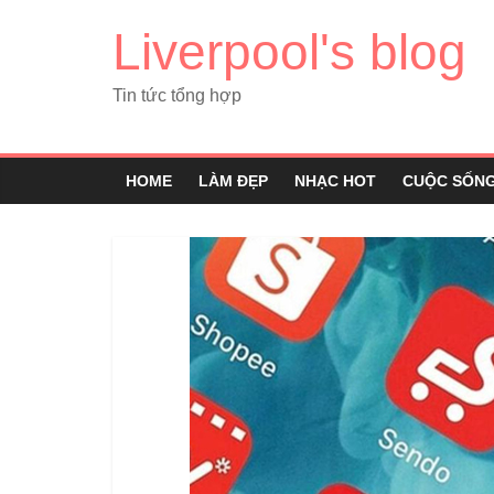
Liverpool's blog
Tin tức tổng hợp
HOME
LÀM ĐẸP
NHẠC HOT
CUỘC SỐN