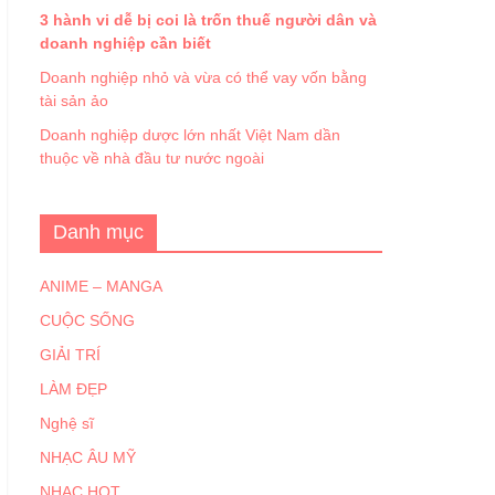
3 hành vi dễ bị coi là trốn thuế người dân và
doanh nghiệp cần biết
Doanh nghiệp nhỏ và vừa có thể vay vốn bằng
tài sản ảo
Doanh nghiệp dược lớn nhất Việt Nam dần
thuộc về nhà đầu tư nước ngoài
Danh mục
ANIME – MANGA
CUỘC SỐNG
GIẢI TRÍ
LÀM ĐẸP
Nghệ sĩ
NHẠC ÂU MỸ
NHẠC HOT