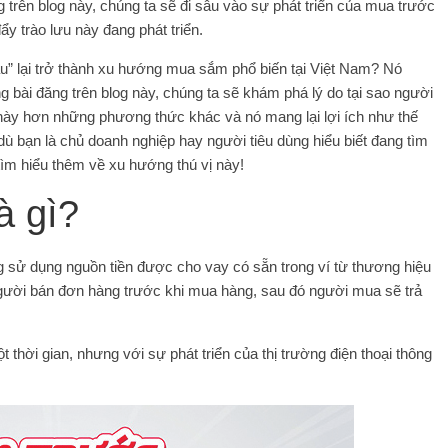
g trên blog này, chúng ta sẽ đi sâu vào sự phát triển của mua trước
y trào lưu này đang phát triển.
au” lại trở thành xu hướng mua sắm phổ biến tại Việt Nam? Nó
ong bài đăng trên blog này, chúng ta sẽ khám phá lý do tại sao người
này hơn những phương thức khác và nó mang lại lợi ích như thế
ù bạn là chủ doanh nghiệp hay người tiêu dùng hiểu biết đang tìm
tìm hiểu thêm về xu hướng thú vị này!
à gì?
ng sử dụng nguồn tiền được cho vay có sẵn trong ví từ thương hiệu
gười bán đơn hàng trước khi mua hàng, sau đó người mua sẽ trả
thời gian, nhưng với sự phát triển của thị trường điện thoại thông