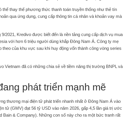
 thể thay thế phương thức thanh toán truyền thống như thẻ tín
khoản qua ứng dụng, cung cấp thông tin cá nhân và khoản vay mà
g 9/2021, Kredivo được biết đến là nền tảng cung cấp dịch vụ mua
onesia với hơn 6 triệu người dùng khắp Đông Nam Á. Công ty mẹ
iếp theo của khu vực sau khi huy động vốn thành công vòng series
vo Vietnam đã có những chia sẻ về tiềm năng thị trường BNPL và
 đang phát triển mạnh mẽ
ường thương mại điện tử phát triển nhanh nhất ở Đông Nam Á vào
ện tử (GMV) đạt 56 tỷ USD vào năm 2026, gấp 4,5 lần giá trị ước
d Bain & Company). Những con số này cho ra một bức tranh rất