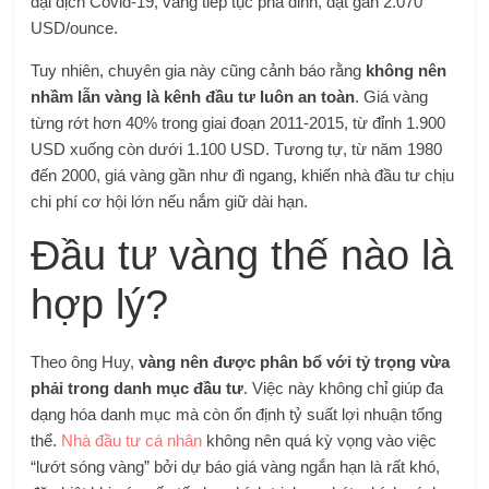
đại dịch Covid-19, vàng tiếp tục phá đỉnh, đạt gần 2.070
USD/ounce.
Tuy nhiên, chuyên gia này cũng cảnh báo rằng
không nên
nhầm lẫn vàng là kênh đầu tư luôn an toàn
. Giá vàng
từng rớt hơn 40% trong giai đoạn 2011-2015, từ đỉnh 1.900
USD xuống còn dưới 1.100 USD. Tương tự, từ năm 1980
đến 2000, giá vàng gần như đi ngang, khiến nhà đầu tư chịu
chi phí cơ hội lớn nếu nắm giữ dài hạn.
Đầu tư vàng thế nào là
hợp lý?
Theo ông Huy,
vàng nên được phân bổ với tỷ trọng vừa
phải trong danh mục đầu tư
. Việc này không chỉ giúp đa
dạng hóa danh mục mà còn ổn định tỷ suất lợi nhuận tổng
thể.
Nhà đầu tư cá nhân
không nên quá kỳ vọng vào việc
“lướt sóng vàng” bởi dự báo giá vàng ngắn hạn là rất khó,