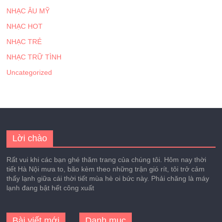
NHẠC ÂU MỸ
NHẠC HOT
NHẠC TRẺ
NHẠC TRỮ TÌNH
Uncategorized
Lời chào
Rất vui khi các bạn ghé thăm trang của chúng tôi. Hôm nay thời
tiết Hà Nội mưa to, bão kèm theo những trận gió rít, tôi trở cảm
thấy lạnh giữa cái thời tiết mùa hè oi bức này. Phải chăng là máy
lạnh đang bật hết công xuất
Bài viết mới
Danh mục