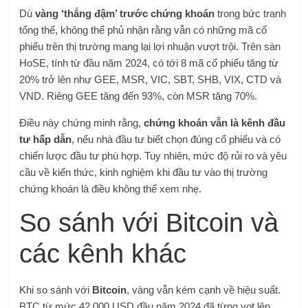
Dù
vàng ‘thắng đậm’ trước chứng khoán
trong bức tranh
tổng thể, không thể phủ nhận rằng vẫn có những mã cổ
phiếu trên thị trường mang lại lợi nhuận vượt trội. Trên sàn
HoSE, tính từ đầu năm 2024, có tới 8 mã cổ phiếu tăng từ
20% trở lên như GEE, MSR, VIC, SBT, SHB, VIX, CTD và
VND. Riêng GEE tăng đến 93%, còn MSR tăng 70%.
Điều này chứng minh rằng,
chứng khoán vẫn là kênh đầu
tư hấp dẫn
, nếu nhà đầu tư biết chọn đúng cổ phiếu và có
chiến lược đầu tư phù hợp. Tuy nhiên, mức độ rủi ro và yêu
cầu về kiến thức, kinh nghiệm khi đầu tư vào thị trường
chứng khoán là điều không thể xem nhẹ.
So sánh với Bitcoin và
các kênh khác
Khi so sánh với
Bitcoin
, vàng vẫn kém cạnh về hiệu suất.
BTC từ mức 42.000 USD đầu năm 2024 đã từng vọt lên