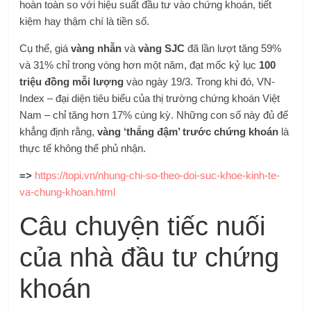
hoàn toàn so với hiệu suất đầu tư vào chứng khoán, tiết
kiệm hay thậm chí là tiền số.
Cụ thể, giá
vàng nhẫn
và
vàng SJC
đã lần lượt tăng 59%
và 31% chỉ trong vòng hơn một năm, đạt mốc kỷ lục
100
triệu đồng mỗi lượng
vào ngày 19/3. Trong khi đó, VN-
Index – đại diện tiêu biểu của thị trường chứng khoán Việt
Nam – chỉ tăng hơn 17% cùng kỳ. Những con số này đủ để
khẳng định rằng,
vàng ‘thắng đậm’ trước chứng khoán
là
thực tế không thể phủ nhận.
=>
https://topi.vn/nhung-chi-so-theo-doi-suc-khoe-kinh-te-
va-chung-khoan.html
Câu chuyện tiếc nuối
của nhà đầu tư chứng
khoán