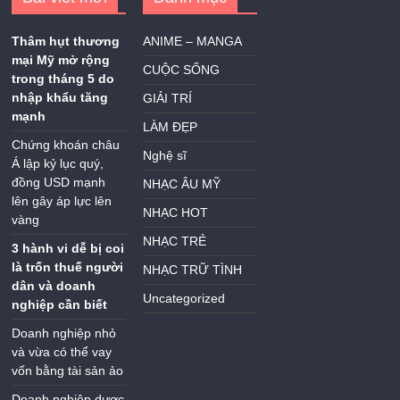
Thâm hụt thương
ANIME – MANGA
mại Mỹ mở rộng
CUỘC SỐNG
trong tháng 5 do
nhập khẩu tăng
GIẢI TRÍ
mạnh
LÀM ĐẸP
Chứng khoán châu
Nghệ sĩ
Á lập kỷ lục quý,
đồng USD mạnh
NHẠC ÂU MỸ
lên gây áp lực lên
NHẠC HOT
vàng
NHẠC TRẺ
3 hành vi dễ bị coi
là trốn thuế người
NHẠC TRỮ TÌNH
dân và doanh
Uncategorized
nghiệp cần biết
Doanh nghiệp nhỏ
và vừa có thể vay
vốn bằng tài sản ảo
Doanh nghiệp dược