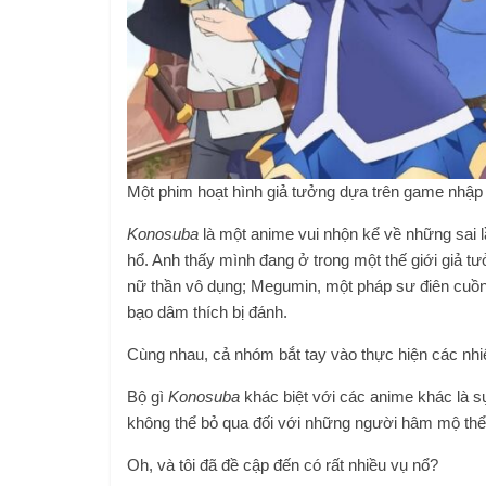
Một phim hoạt hình giả tưởng dựa trên game nhập
Konosuba
là một anime vui nhộn kể về những sai
hổ. Anh thấy mình đang ở trong một thế giới giả 
nữ thần vô dụng; Megumin, một pháp sư điên cuồn
bạo dâm thích bị đánh.
Cùng nhau, cả nhóm bắt tay vào thực hiện các nhiệ
Bộ gì
Konosuba
khác biệt với các anime khác là s
không thể bỏ qua đối với những người hâm mộ thể l
Oh, và tôi đã đề cập đến có rất nhiều vụ nổ?