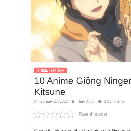
ANIME - MANGA
10 Anime Giống Ningen
Kitsune
February 27, 2023
Thuy Dung
0 Comments
Rate this post
Chúng tôi thích xem phim hoạt hình như
Ningen Fu