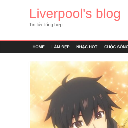
Liverpool's blog
Tin tức tổng hợp
HOME
LÀM ĐẸP
NHẠC HOT
CUỘC SỐN