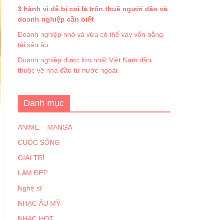
3 hành vi dễ bị coi là trốn thuế người dân và
doanh nghiệp cần biết
Doanh nghiệp nhỏ và vừa có thể vay vốn bằng
tài sản ảo
Doanh nghiệp dược lớn nhất Việt Nam dần
thuộc về nhà đầu tư nước ngoài
Danh mục
ANIME – MANGA
CUỘC SỐNG
GIẢI TRÍ
LÀM ĐẸP
Nghệ sĩ
NHẠC ÂU MỸ
NHẠC HOT