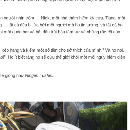
ốn người nhìn trộm — Nick, một nhà thám hiểm kỳ cựu, Tiana, một
 — tất cả đều bị lừa bởi một người mà họ tin tưởng, và tất cả họ
ại một quán bar và bắt đầu trút bầu tâm sự về những rắc rối của
, xếp hạng và kiếm một số tiền cho sở thích của mình.” Và họ nói,
ó!”. Họ ít biết rằng họ sẽ cứu thế giới khỏi một mối nguy hiểm điên
ime giống như
Ningen Fushin.