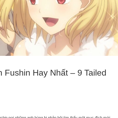
 Fushin Hay Nhất – 9 Tailed
shin
nơi những anh hùng bị phản bội tìm thấy một mục đích mới