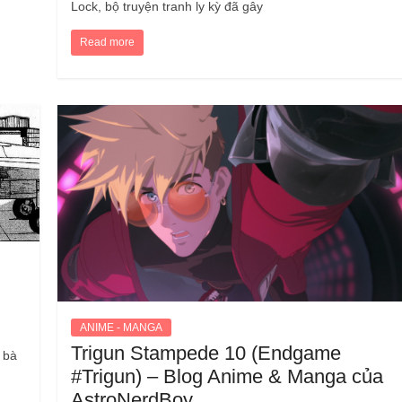
Lock, bộ truyện tranh ly kỳ đã gây
Read more
ANIME - MANGA
Trigun Stampede 10 (Endgame
 bà
#Trigun) – Blog Anime & Manga của
AstroNerdBoy