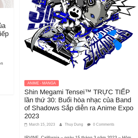
ủa
iếp
ên
ANIME - MANGA
Shin Megami Tensei™ TRỰC TIẾP
lần thứ 30: Buổi hòa nhạc của Band
of Shadows Sắp diễn ra Anime Expo
2023
March 15, 2023
Thuy Dung
0 Comments
IRVINE, California – ngày 15 tháng 3 năm 2023 – Hôm