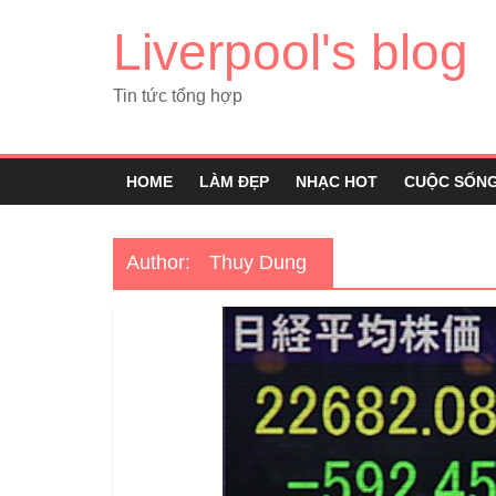
Liverpool's blog
Tin tức tổng hợp
HOME
LÀM ĐẸP
NHẠC HOT
CUỘC SỐN
Author:
Thuy Dung