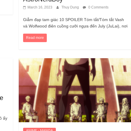
March 16, 2023
Thuy Dung
0 Comments
Giẫm đạp tam giác 10 SPOILER Tóm tắt/Tóm tắt Vash
và Wolfwood điên cuồng cưỡi ngựa đến July (JuLai), nơi
Read more
ie
ô ấy
ANIME - MANGA