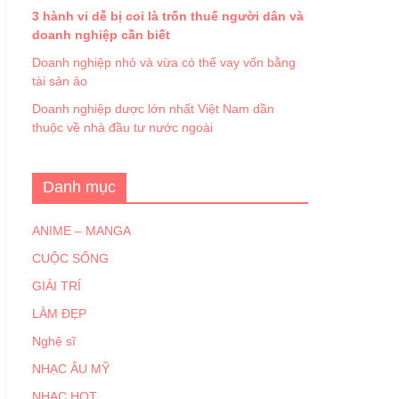
3 hành vi dễ bị coi là trốn thuế người dân và
doanh nghiệp cần biết
Doanh nghiệp nhỏ và vừa có thể vay vốn bằng
tài sản ảo
Doanh nghiệp dược lớn nhất Việt Nam dần
thuộc về nhà đầu tư nước ngoài
Danh mục
ANIME – MANGA
CUỘC SỐNG
GIẢI TRÍ
LÀM ĐẸP
Nghệ sĩ
NHẠC ÂU MỸ
NHẠC HOT