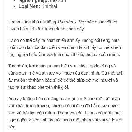
Nghề nghiệp:
thợ săn
Loại Nen:
Khí thải
Leorio cũng khá nổi tiếng
Thợ săn x Thợ săn
nhân vật và
tuyên bố vị trí số 7 trong danh sách này.
Lý do có thể xảy ra nhất khiến anh ấy không nổi tiếng như
phần còn lại của dàn diễn viên chính là anh ấy có thể khiến
mọi người hiểu lầm với tính cách thô lỗ, thô bạo của mình.
Tuy nhiên, khi chúng ta tìm hiểu sau này, Leorio cũng vô
cùng đam mê và tận tụy với mục tiêu của mình. Cụ thể, anh
ấy muốn trở thành bác sĩ để có thể giúp đỡ mọi người và
tạo ra sự khác biệt trên thế giới.
Anh ấy không hào nhoáng hay mạnh mẽ như một số nhân
vật khác trong truyện, nhưng bù lại điều đó bằng sự quyết
tâm và trái tim của mình. Thêm vào đó, Leorio có một chút
ngớ ngẩn, khiến anh ấy trở thành một nhân vật vui vẻ khi ở
bên.