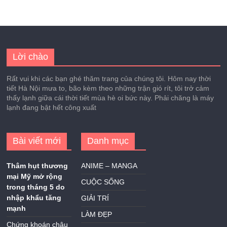
Lời chào
Rất vui khi các bạn ghé thăm trang của chúng tôi. Hôm nay thời
tiết Hà Nội mưa to, bão kèm theo những trận gió rít, tôi trở cảm
thấy lạnh giữa cái thời tiết mùa hè oi bức này. Phải chăng là máy
lạnh đang bật hết công xuất
Bài viết mới
Danh mục
Thâm hụt thương
ANIME – MANGA
mại Mỹ mở rộng
CUỘC SỐNG
trong tháng 5 do
nhập khẩu tăng
GIẢI TRÍ
mạnh
LÀM ĐẸP
Chứng khoán châu