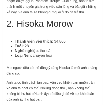
phạm được gọi là Phantom Troupe. Cuối cùng, anh ta trở
thành một chuyên gia trong việc săn lùng và bắt giữ những
kẻ này, và anh ta sẽ không dừng lại ở đó để trả thù.
2. Hisoka Morow
Thành viên yêu thích:
34,805
Tuổi:
28
Nghề nghiệp:
thợ săn
Loại Nen:
chuyển hóa
Mọi người đều có thể đồng ý rằng Hisoka là một anh chàng
đáng sợ.
Anh ta có tính cách tàn bạo, vặn vẹo khiến bạn muốn tránh
xa anh ta nhất có thể. Nhưng đồng thời, bạn không thể
không bị thu hút bởi anh ấy: có điều gì đó về sự khó đoán
của anh ấy thu hút bạn.