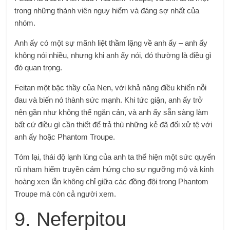
trong những thành viên nguy hiểm và đáng sợ nhất của
nhóm.
Anh ấy có một sự mãnh liệt thầm lặng về anh ấy – anh ấy
không nói nhiều, nhưng khi anh ấy nói, đó thường là điều gì
đó quan trọng.
Feitan một bậc thầy của Nen, với khả năng điều khiển nỗi
đau và biến nó thành sức mạnh. Khi tức giận, anh ấy trở
nên gần như không thể ngăn cản, và anh ấy sẵn sàng làm
bất cứ điều gì cần thiết để trả thù những kẻ đã đối xử tệ với
anh ấy hoặc Phantom Troupe.
Tóm lại, thái độ lạnh lùng của anh ta thể hiện một sức quyến
rũ nham hiểm truyền cảm hứng cho sự ngưỡng mộ và kinh
hoàng xen lẫn không chỉ giữa các đồng đội trong Phantom
Troupe mà còn cả người xem.
9. Neferpitou