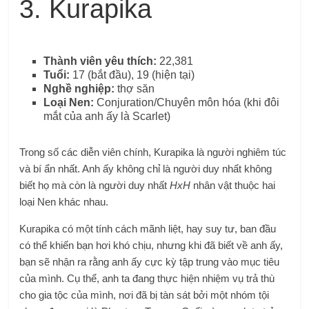
3. Kurapika
Thành viên yêu thích:
22,381
Tuổi:
17 (bắt đầu), 19 (hiện tại)
Nghề nghiệp:
thợ săn
Loại Nen:
Conjuration/Chuyên môn hóa (khi đôi
mắt của anh ấy là Scarlet)
Trong số các diễn viên chính, Kurapika là người nghiêm túc
và bí ẩn nhất. Anh ấy không chỉ là người duy nhất không
biết họ mà còn là người duy nhất
HxH
nhân vật thuộc hai
loại Nen khác nhau.
Kurapika có một tính cách mãnh liệt, hay suy tư, ban đầu
có thể khiến bạn hơi khó chịu, nhưng khi đã biết về anh ấy,
bạn sẽ nhận ra rằng anh ấy cực kỳ tập trung vào mục tiêu
của mình. Cụ thể, anh ta đang thực hiện nhiệm vụ trả thù
cho gia tộc của mình, nơi đã bị tàn sát bởi một nhóm tội