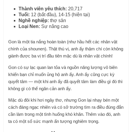
Thành viên yêu thích:
20,717
Tuổi:
12 (bắt đầu), 14-15 (hiện tại)
Nghề nghiệp:
thợ săn
Loại Nen:
Sự nâng cao
Gon là một tia nắng hoàn toàn (như hầu hết các nhân vật
chính của shounen). Thật thú vị, anh ấy thậm chí còn không
giành được ba vị trí đầu tiên mặc dù là nhân vật chính!
Gon có sự lạc quan lan tỏa và nguồn năng lượng vô biên
khiến bạn chỉ muốn ủng hộ anh ấy. Anh ấy cũng cực kỳ
quyết tâm — một khi anh ấy đã quyết tâm làm điều gì đó thì
không gì có thể ngăn cản anh ấy.
Mặc dù đôi khi hơi ngây thơ, nhưng Gon lại nhạy bén một
cách đáng ngạc nhiên và có sở trường tìm ra điều đúng đắn
cần làm trong một tình huống khó khăn. Thêm vào đó, anh
ta có một số sức mạnh ấn tượng nghiêm trọng.