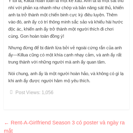
Ý tôi là, Killua hoàn toàn là một kẻ xấu. Anh ta là một sát thủ
nhí với phản xạ nhanh như chớp và bản năng sát thủ, khiến
anh ta trở thành một chiến binh cực kỳ điêu luyện. Thêm
vào đó, anh ấy có trí thông minh sắc sảo và khiếu hài hước
độc ác, khiến anh ấy trở thành một người thích đi chơi
cùng. Gon hoàn toàn đồng ý!
Nhưng đừng để bị đánh lừa bởi vẻ ngoài cứng rắn của anh
ấy—Killua cũng có một khía cạnh nhạy cảm, và anh ấy rất
trung thành với những người mà anh ấy quan tâm.
Nói chung, anh ấy là một người hoàn hảo, và không có gì lạ
khi anh ấy được người hâm mộ yêu thích.
Post Views:
1,056
←
Rent-A-Girlfriend Season 3 có poster và ngày ra
mắt