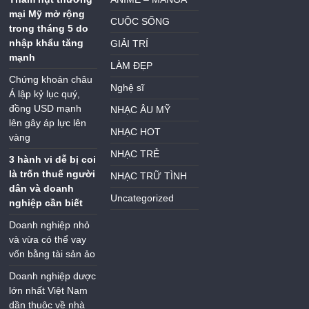
mại Mỹ mở rộng
CUỘC SỐNG
trong tháng 5 do
nhập khẩu tăng
GIẢI TRÍ
mạnh
LÀM ĐẸP
Chứng khoán châu
Nghệ sĩ
Á lập kỷ lục quý,
đồng USD mạnh
NHẠC ÂU MỸ
lên gây áp lực lên
NHẠC HOT
vàng
NHẠC TRẺ
3 hành vi dễ bị coi
là trốn thuế người
NHẠC TRỮ TÌNH
dân và doanh
Uncategorized
nghiệp cần biết
Doanh nghiệp nhỏ
và vừa có thể vay
vốn bằng tài sản ảo
Doanh nghiệp dược
lớn nhất Việt Nam
dần thuộc về nhà