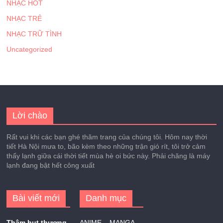
NHẠC HOT
NHẠC TRẺ
NHẠC TRỮ TÌNH
Uncategorized
Lời chào
Rất vui khi các bạn ghé thăm trang của chúng tôi. Hôm nay thời
tiết Hà Nội mưa to, bão kèm theo những trận gió rít, tôi trở cảm
thấy lạnh giữa cái thời tiết mùa hè oi bức này. Phải chăng là máy
lạnh đang bật hết công xuất
Bài viết mới
Danh mục
Thâm hụt thương
ANIME – MANGA