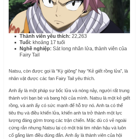
Thành viên yêu thích:
22,263
Tuổi: ‎
khoảng 17 tuổi
Nghề nghiệp:
Sát long nhân lửa, thành viên của
Fairy Tail
Natsu, còn được gọi là “Kỳ giông” hay “Kẻ giết rồng lửa”, là
nhân vật được các fan Fairy Tail yêu thích.
Anh ấy là một pháp sư bốc lửa và nóng nảy, người rất trung
thành với bạn bè và bang hội của mình. Natsu là một kẻ giết
rồng, và anh ấy có sức mạnh để hỗ trợ nó. Anh ta có thể
tiêu thụ và điều khiển lửa, khiến anh ta trở thành một lực
lượng đáng gờm trong các trận chiến. Mặc dù có vẻ ngoài
cứng rắn nhưng Natsu lại có một trái tim nhân hậu và luôn
cố gắng làm điều đúng đắn. Anh ấy là thành viên của hội