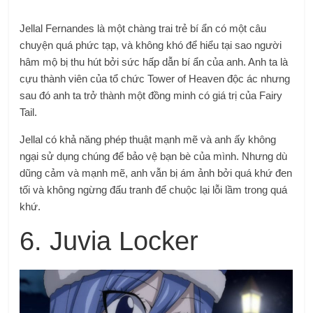
Jellal Fernandes là một chàng trai trẻ bí ẩn có một câu
chuyện quá phức tạp, và không khó để hiểu tại sao người
hâm mộ bị thu hút bởi sức hấp dẫn bí ẩn của anh. Anh ta là
cựu thành viên của tổ chức Tower of Heaven độc ác nhưng
sau đó anh ta trở thành một đồng minh có giá trị của Fairy
Tail.
Jellal có khả năng phép thuật mạnh mẽ và anh ấy không
ngại sử dụng chúng để bảo vệ bạn bè của mình. Nhưng dù
dũng cảm và mạnh mẽ, anh vẫn bị ám ảnh bởi quá khứ đen
tối và không ngừng đấu tranh để chuộc lại lỗi lầm trong quá
khứ.
6. Juvia Locker