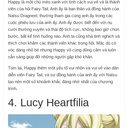
Happy là một chú mèo xanh với tính cách vui vẻ và là thành
viên của hội Fairy Tail. Anh ấy là bạn thân và đồng hành của
Natsu Dragneel, thường tham gia cùng anh ấy trong các
cuộc phiêu lưu của anh ấy. Anh ấy được biết đến với nụ
cười thường xuyên và thái độ tích cực, không bao giờ chùn
bước, bất kể tình huống nào. Anh ta cũng khá tinh nghịch và
thích chơi khăm các thành viên khác trong hội. Mặc dù có
vóc dáng nhỏ bé nhưng Happy vô cùng dũng cảm và luôn
sẵn sàng giúp đỡ những người gặp khó khăn.
Tóm lại, Happy thêm một yếu tố vui nhộn và vui vẻ vào dàn
diễn viên Fairy Tail, và sự đồng hành của anh ấy với Natsu
tạo nên một số khoảnh khắc đáng nhớ nhất của chương
trình.
4. Lucy Heartfilia