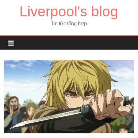
Liverpool's blog
Tin tức tổng hợp