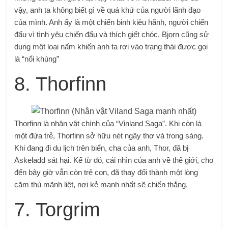
vậy, anh ta không biết gì về quá khứ của người lãnh đạo
của mình. Anh ấy là một chiến binh kiêu hãnh, người chiến
đấu vì tình yêu chiến đấu và thích giết chóc. Bjorn cũng sử
dụng một loại nấm khiến anh ta rơi vào trạng thái được gọi
là “nổi khùng”
8. Thorfinn
Thorfinn là nhân vật chính của “Vinland Saga”. Khi còn là
một đứa trẻ, Thorfinn sở hữu nét ngây thơ và trong sáng.
Khi đang đi du lịch trên biển, cha của anh, Thor, đã bị
Askeladd sát hại. Kể từ đó, cái nhìn của anh về thế giới, cho
đến bây giờ vẫn còn trẻ con, đã thay đổi thành một lòng
căm thù mãnh liệt, nơi kẻ mạnh nhất sẽ chiến thắng.
7. Torgrim