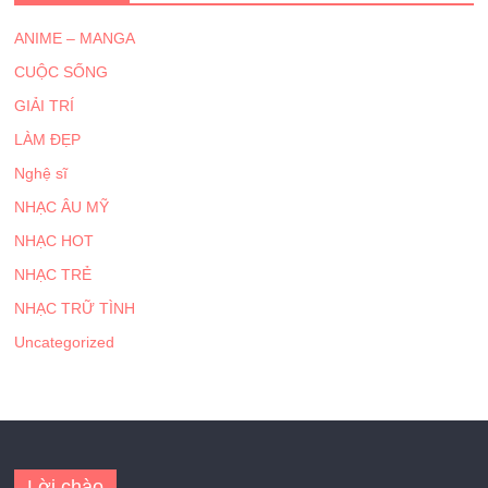
ANIME – MANGA
CUỘC SỐNG
GIẢI TRÍ
LÀM ĐẸP
Nghệ sĩ
NHẠC ÂU MỸ
NHẠC HOT
NHẠC TRẺ
NHẠC TRỮ TÌNH
Uncategorized
Lời chào