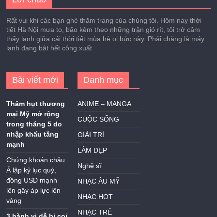
Rất vui khi các bạn ghé thăm trang của chúng tôi. Hôm nay thời
tiết Hà Nội mưa to, bão kèm theo những trận gió rít, tôi trở cảm
thấy lạnh giữa cái thời tiết mùa hè oi bức này. Phải chăng là máy
lạnh đang bật hết công xuất
Bài viết mới
Danh mục
Thâm hụt thương
ANIME – MANGA
mại Mỹ mở rộng
CUỘC SỐNG
trong tháng 5 do
nhập khẩu tăng
GIẢI TRÍ
mạnh
LÀM ĐẸP
Chứng khoán châu
Nghệ sĩ
Á lập kỷ lục quý,
đồng USD mạnh
NHẠC ÂU MỸ
lên gây áp lực lên
NHẠC HOT
vàng
NHẠC TRẺ
3 hành vi dễ bị coi