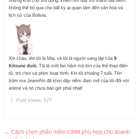
những khu chợ sôi động, khiến nơi đây trở thành địa điểm
không thể bỏ qua cho bất kỳ ai quan tâm đến văn hóa và
lịch sử của Bolivia.
Xin chào, tên tôi là Mia, và tôi là người sáng lập của
9
Kitsune đuôi.
Tôi là một fan hâm mộ lớn của thể thao điện
tử, trò chơi và phim hoạt hình. Khi tôi khoảng 7 tuổi,
Tên
trộm ma Jeann
Nó đã khơi dậy niềm đam mê của tôi đối với
anime và nó chưa bao giờ phai nhạt!
Post Views:
577
←
Cách chọn phần mềm CRM phù hợp cho doanh