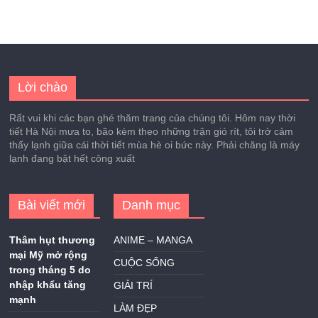
Lời chào
Rất vui khi các bạn ghé thăm trang của chúng tôi. Hôm nay thời
tiết Hà Nội mưa to, bão kèm theo những trận gió rít, tôi trở cảm
thấy lạnh giữa cái thời tiết mùa hè oi bức này. Phải chăng là máy
lạnh đang bật hết công xuất
Bài viết mới
Danh mục
Thâm hụt thương
ANIME – MANGA
mại Mỹ mở rộng
CUỘC SỐNG
trong tháng 5 do
nhập khẩu tăng
GIẢI TRÍ
mạnh
LÀM ĐẸP