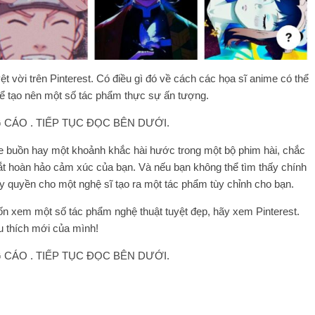
t vời trên Pinterest. Có điều gì đó về cách các họa sĩ anime có thể
ể tạo nên một số tác phẩm thực sự ấn tượng.
CÁO . TIẾP TỤC ĐỌC BÊN DƯỚI.
e buồn hay một khoảnh khắc hài hước trong một bộ phim hài, chắc
t hoàn hảo cảm xúc của bạn. Và nếu bạn không thể tìm thấy chính
y quyền cho một nghệ sĩ tạo ra một tác phẩm tùy chỉnh cho bạn.
n xem một số tác phẩm nghệ thuật tuyệt đẹp, hãy xem Pinterest.
u thích mới của mình!
CÁO . TIẾP TỤC ĐỌC BÊN DƯỚI.