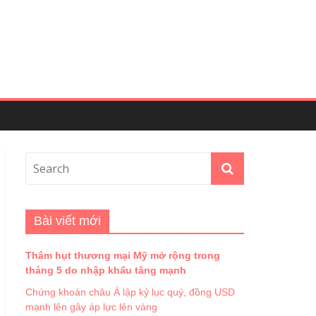
Bài viết mới
Thâm hụt thương mại Mỹ mở rộng trong
tháng 5 do nhập khẩu tăng mạnh
Chứng khoán châu Á lập kỷ lục quý, đồng USD
mạnh lên gây áp lực lên vàng