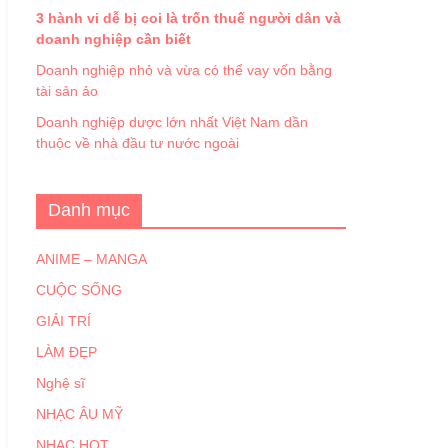
3 hành vi dễ bị coi là trốn thuế người dân và
doanh nghiệp cần biết
Doanh nghiệp nhỏ và vừa có thể vay vốn bằng
tài sản ảo
Doanh nghiệp dược lớn nhất Việt Nam dần
thuộc về nhà đầu tư nước ngoài
Danh mục
ANIME – MANGA
CUỘC SỐNG
GIẢI TRÍ
LÀM ĐẸP
Nghệ sĩ
NHẠC ÂU MỸ
NHẠC HOT