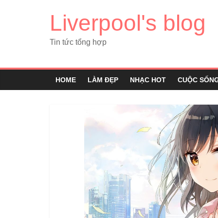
Liverpool's blog
Tin tức tổng hợp
HOME
LÀM ĐẸP
NHẠC HOT
CUỘC SỐN