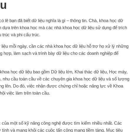
ệu
có lẽ bạn đã biết dữ liệu nghĩa là gì – thông tin. Chà, khoa học dữ
oán dựa trên khoa học mà các nhà khoa học dữ liệu sử dụng để trích
 trúc và phi cấu trúc.
liệu mỗi ngày, cần các nhà khoa học dữ liệu hỗ trợ họ xử lý những
g hợp, làm sạch và trình bày dữ liệu cho các doanh nghiệp để
khoa học dữ liệu bao gồm Dữ liệu lớn, Khai thác dữ liệu, Học máy,
đó, nhu cầu toàn cầu về các chuyên gia khoa học dữ liệu và số lượng
ăng lên. Do đó, việc nhận được chứng chỉ hoặc năng lực về Khoa
hội việc làm trên toàn cầu.
 của một số kỹ năng công nghệ được tìm kiếm nhiều nhất. Các
y tính và mạng khỏi các cuộc tấn công mạng tiềm tàng. Mục tiêu