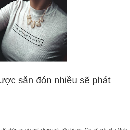
ược săn đón nhiều sẽ phát
tổ chức có lợi nhuận trong vài thập kỷ qua. Các công ty như Meta