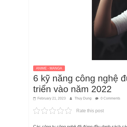
ANIME - MANGA
6 kỹ năng công nghệ đ
triển vào năm 2022
February 21, 2023
Thuy Dung
0 Comments
Rate this post
Các công ty công nghệ đã đứng đầu danh sách các 