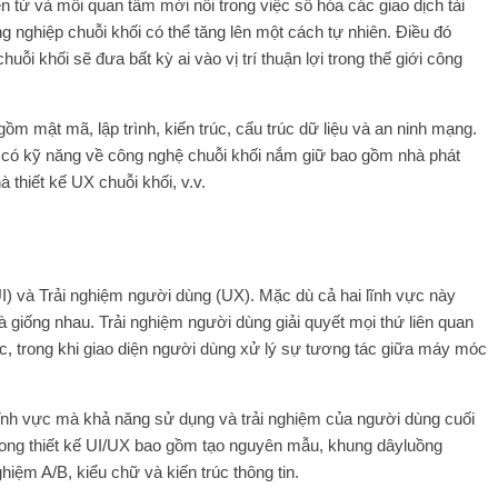
ện tử và mối quan tâm mới nổi trong việc số hóa các giao dịch tài
g nghiệp chuỗi khối có thể tăng lên một cách tự nhiên. Điều đó
ỗi khối sẽ đưa bất kỳ ai vào vị trí thuận lợi trong thế giới công
m mật mã, lập trình, kiến ​​trúc, cấu trúc dữ liệu và an ninh mạng.
i có kỹ năng về công nghệ chuỗi khối nắm giữ bao gồm nhà phát
à thiết kế UX chuỗi khối, v.v.
UI) và Trải nghiệm người dùng (UX). Mặc dù cả hai lĩnh vực này
à giống nhau. Trải nghiệm người dùng giải quyết mọi thứ liên quan
c, trong khi giao diện người dùng xử lý sự tương tác giữa máy móc
 lĩnh vực mà khả năng sử dụng và trải nghiệm của người dùng cuối
trong thiết kế UI/UX bao gồm tạo nguyên mẫu,
khung dây
luồng
ệm A/B, kiểu chữ và kiến ​​trúc thông tin.