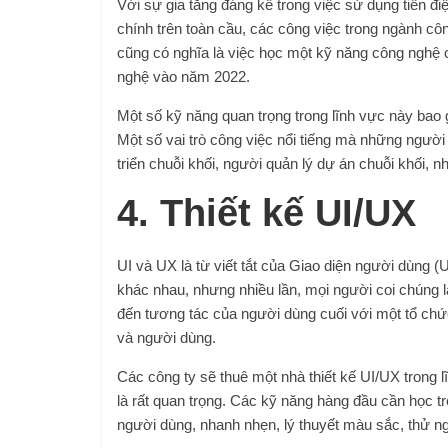
Với sự gia tăng đáng kể trong việc sử dụng tiền đi
chính trên toàn cầu, các công việc trong ngành côn
cũng có nghĩa là việc học một kỹ năng công nghệ chu
nghệ vào năm 2022.
Một số kỹ năng quan trọng trong lĩnh vực này bao gồ
Một số vai trò công việc nổi tiếng mà những ngườ
triển chuỗi khối, người quản lý dự án chuỗi khối, nh
4. Thiết kế UI/UX
UI và UX là từ viết tắt của Giao diện người dùng (
khác nhau, nhưng nhiều lần, mọi người coi chúng l
đến tương tác của người dùng cuối với một tổ chứ
và người dùng.
Các công ty sẽ thuê một nhà thiết kế UI/UX trong
là rất quan trọng. Các kỹ năng hàng đầu cần học 
người dùng, nhanh nhẹn, lý thuyết màu sắc, thử nghi