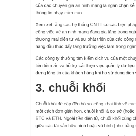
của các chuyên gia an ninh mạng là ngăn chặn kẻ t
thông tin nhạy cảm cao.
Xem xét rằng các hệ thống CNTT có các biện pháp 
công việc về an ninh mạng đang gia tăng trong ng
thương mại điện tử và sự phát triển của các công n
hàng đầu thúc đẩy tăng trưởng việc làm trong ngà
Các công ty thường tìm kiếm dịch vụ của một ch
tiền tiềm ẩn và hỗ trợ cải thiện việc quản lý dữ l
dựng lòng tin của khách hàng khi họ sử dụng dịch
3. chuỗi khối
Chuỗi khối đề cập đến hồ sơ công khai tĩnh về các 
một cách đơn giản hơn, chuỗi khối là cơ sở (hoặc 
BTC và ETH. Ngoài tiền điện tử, chuỗi khối cũng ch
giữa các tài sản hữu hình hoặc vô hình (như bằng 