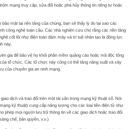
rộm mạng truy cập, sửa đổi hoặc phá hủy thông tin riêng tư hoặc
bảo mật tại nền tảng của chúng, bạn sẽ thấy lý do tại sao các
ành công nghệ toàn cầu. Các nhà nghiên cứu cho rằng các nền tảng
ghệ cốt lõi như điện toán đám mây và trí tuệ nhân tạo là động lực
nh này.
uyên gia để bảo vệ họ khỏi phần mềm quảng cáo hoặc mã độc tống
iệu của tổ chức. Các tổ chức này cũng có thể tăng năng suất và xây
 vụ của chuyên gia an ninh mạng.
giao dịch và trao đổi trên một tài sản trong mạng kỹ thuật số. Nói
mạng kỹ thuật) cung cấp năng lượng cho các loại tiền điện tử như
o phép mọi người lưu trữ thông tin về các giao dịch hoặc trao đổi
sáng chế, bản quyền, v.v.)