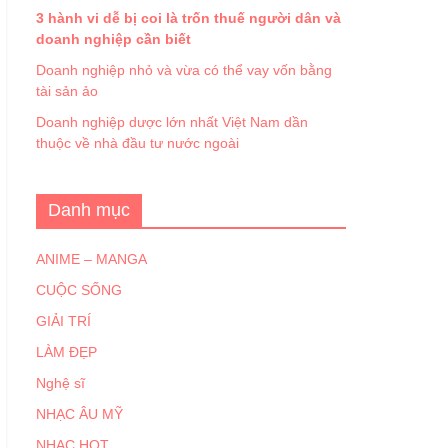
3 hành vi dễ bị coi là trốn thuế người dân và
doanh nghiệp cần biết
Doanh nghiệp nhỏ và vừa có thể vay vốn bằng
tài sản ảo
Doanh nghiệp dược lớn nhất Việt Nam dần
thuộc về nhà đầu tư nước ngoài
Danh mục
ANIME – MANGA
CUỘC SỐNG
GIẢI TRÍ
LÀM ĐẸP
Nghệ sĩ
NHẠC ÂU MỸ
NHẠC HOT