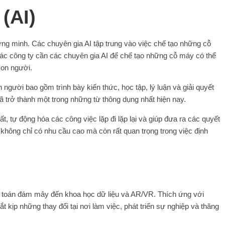
 (AI)
ứng minh. Các chuyên gia AI tập trung vào việc chế tạo những cỗ
ác công ty cần các chuyên gia AI để chế tạo những cỗ máy có thể
con người.
người bao gồm trình bày kiến ​​thức, học tập, lý luận và giải quyết
ã trở thành một trong những từ thông dụng nhất hiện nay.
t, tự động hóa các công việc lặp đi lặp lại và giúp đưa ra các quyết
không chỉ có nhu cầu cao mà còn rất quan trọng trong việc định
 toán đám mây đến khoa học dữ liệu và AR/VR. Thích ứng với
 kịp những thay đổi tại nơi làm việc, phát triển sự nghiệp và thăng