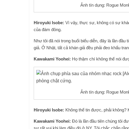
Ảnh tín dụng: Rogue Mon
Hiroyuki Isobe:
Vì vậy, thực sự, không có sự khác 
của đám đông.
Như tôi đã nói trong buổi biểu diễn, đây là lần đầ
giả. Ở Nhật, tất cả khán giả đều phải đeo khẩu tr
Kawakami Yoohei:
Họ thậm chí không thể nói đư
Ảnh tín dụng: Rogue Mon
Hiroyuki Isobe:
Không thể tin được, phải không? Kh
Kawakami Yoohei:
Đó là lần đầu tiên chúng tôi đ
sự rất vui khi làm điều đó ở NY. Tôi chắc chắn r