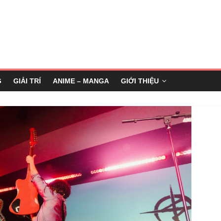
G
GIẢI TRÍ
ANIME – MANGA
GIỚI THIỆU