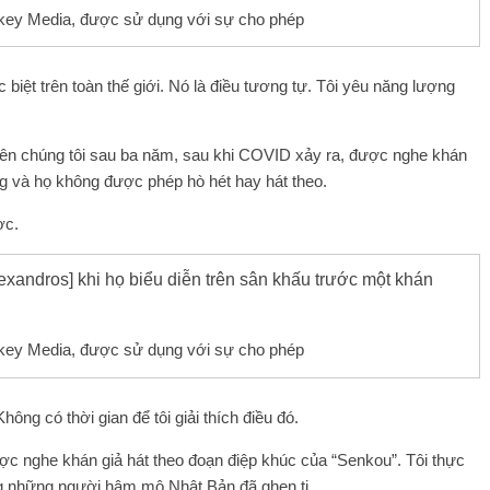
key Media, được sử dụng với sự cho phép
biệt trên toàn thế giới. Nó là điều tương tự. Tôi yêu năng lượng
u tiên chúng tôi sau ba năm, sau khi COVID xảy ra, được nghe khán
ang và họ không được phép hò hét hay hát theo.
ợc.
key Media, được sử dụng với sự cho phép
ông có thời gian để tôi giải thích điều đó.
ược nghe khán giả hát theo đoạn điệp khúc của “Senkou”. Tôi thực
ằng những người hâm mộ Nhật Bản đã ghen tị.