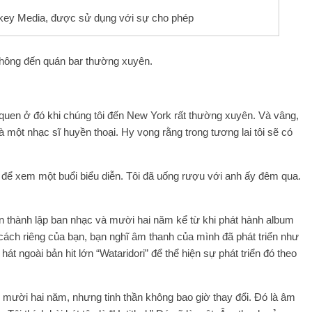
key Media, được sử dụng với sự cho phép
không đến quán bar thường xuyên.
 quen ở đó khi chúng tôi đến New York rất thường xuyên. Và vâng,
 một nhạc sĩ huyền thoại. Hy vọng rằng trong tương lai tôi sẽ có
ể xem một buổi biểu diễn. Tôi đã uống rượu với anh ấy đêm qua.
 thành lập ban nhạc và mười hai năm kể từ khi phát hành album
cách riêng của bạn, bạn nghĩ âm thanh của mình đã phát triển như
át ngoài bản hit lớn “Wataridori” để thể hiện sự phát triển đó theo
n mười hai năm, nhưng tinh thần không bao giờ thay đổi. Đó là âm