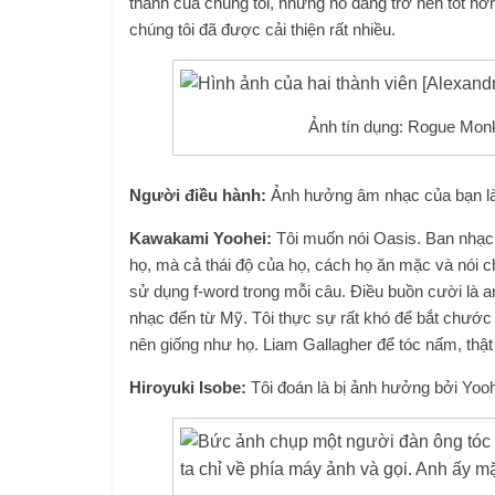
thanh của chúng tôi, nhưng nó đang trở nên tốt hơn.
chúng tôi đã được cải thiện rất nhiều.
Ảnh tín dụng: Rogue Mon
Người điều hành:
Ảnh hưởng âm nhạc của bạn là
Kawakami Yoohei:
Tôi muốn nói Oasis. Ban nhạc 
họ, mà cả thái độ của họ, cách họ ăn mặc và nói 
sử dụng f-word trong mỗi câu. Điều buồn cười là an
nhạc đến từ Mỹ. Tôi thực sự rất khó để bắt chước 
nên giống như họ. Liam Gallagher để tóc nấm, thật
Hiroyuki Isobe:
Tôi đoán là bị ảnh hưởng bởi Yooh