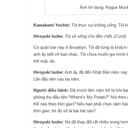
Ảnh tín dụng: Rogue Mon
Kawakami Yoohei:
Tôi thực sự không uống. Tôi 
Hiroyuki Isobe:
Tôi sẽ uống cho đến chết.
(Cười)
Có quán bar này ở Brooklyn. Tôi đã từng là khách
anh ấy biết về ban nhạc. Tôi chưa muốn gọi mình là
thể mặc dù.
Hiroyuki Isobe:
Anh ấy đã đến Nhật Bản năm nay đ
Lần đầu tiên sau ba năm.
Người điều hành:
Đã mười lăm năm kể từ khi bạn
phòng thu đầu tiên “Where’s My Potato?” Nói theo 
thế nào theo thời gian? Nếu bạn phải chọn năm bài h
thời gian, thì đó sẽ là bài hát nào?
Hiroyuki Isobe:
Nó đã thay đổi rất nhiều trong hơ