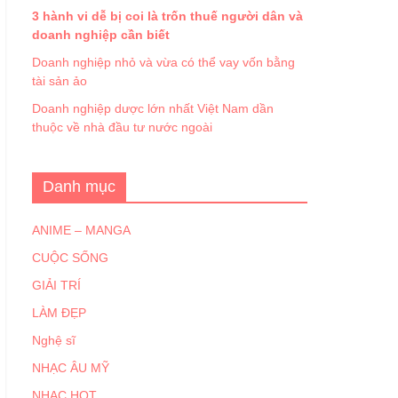
3 hành vi dễ bị coi là trốn thuế người dân và
doanh nghiệp cần biết
Doanh nghiệp nhỏ và vừa có thể vay vốn bằng
tài sản ảo
Doanh nghiệp dược lớn nhất Việt Nam dần
thuộc về nhà đầu tư nước ngoài
Danh mục
ANIME – MANGA
CUỘC SỐNG
GIẢI TRÍ
LÀM ĐẸP
Nghệ sĩ
NHẠC ÂU MỸ
NHẠC HOT