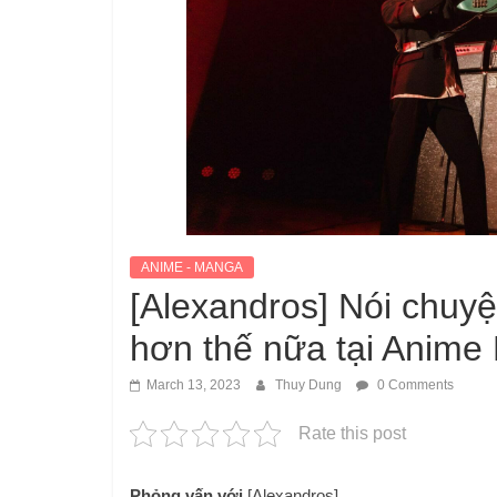
ANIME - MANGA
[Alexandros] Nói chuy
hơn thế nữa tại Anime
March 13, 2023
Thuy Dung
0 Comments
Rate this post
Phỏng vấn với
[Alexandros]