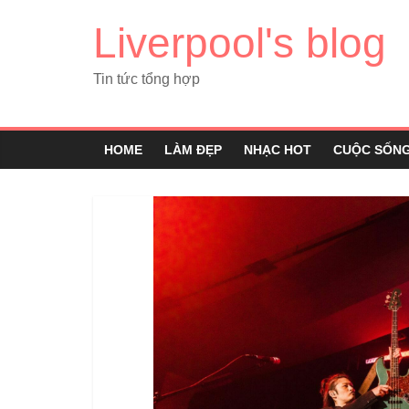
Liverpool's blog
Tin tức tổng hợp
HOME
LÀM ĐẸP
NHẠC HOT
CUỘC SỐN