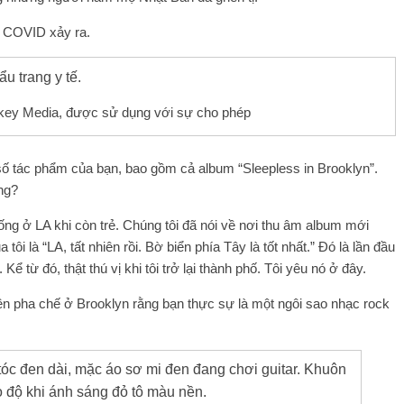
i COVID xảy ra.
key Media, được sử dụng với sự cho phép
ố tác phẩm của bạn, bao gồm cả album “Sleepless in Brooklyn”.
ng?
ống ở LA khi còn trẻ. Chúng tôi đã nói về nơi thu âm album mới
 tôi là “LA, tất nhiên rồi. Bờ biển phía Tây là tốt nhất.” Đó là lần đầu
Kể từ đó, thật thú vị khi tôi trở lại thành phố. Tôi yêu nó ở đây.
ên pha chế ở Brooklyn rằng bạn thực sự là một ngôi sao nhạc rock