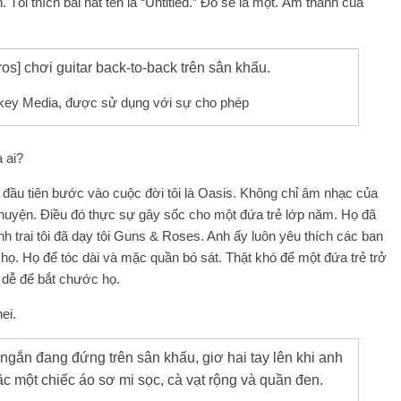
 Tôi thích bài hát tên là “Untitled.” Đó sẽ là một. Âm thanh của
key Media, được sử dụng với sự cho phép
 ai?
đầu tiên bước vào cuộc đời tôi là Oasis. Không chỉ âm nhạc của
chuyện. Điều đó thực sự gây sốc cho một đứa trẻ lớp năm. Họ đã
h trai tôi đã dạy tôi Guns & Roses. Anh ấy luôn yêu thích các ban
họ. Họ để tóc dài và mặc quần bó sát. Thật khó để một đứa trẻ trở
 dễ để bắt chước họ.
ei.