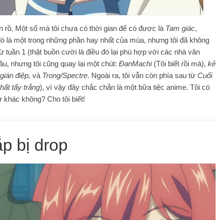
n rồ. Một số mà tôi chưa có thời gian để có được là
Tam giác
,
 đó là một trong những phần hay nhất của mùa, nhưng tôi đã không
ừ tuần 1 (thật buồn cười là điều đó lại phù hợp với các nhà văn
ầu, nhưng tôi cũng quay lại một chút:
ĐanMachi
(Tôi biết rồi mà),
kẻ
gián điệp,
và
Trong/Spectre
. Ngoài ra, tôi vẫn còn phía sau từ
Cuối
hất tẩy trắng
), vì vậy đây chắc chắn là một bữa tiệc anime. Tôi có
 khác không? Cho tôi biết!
ắp bị drop