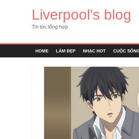
Liverpool's blog
Tin tức tổng hợp
HOME
LÀM ĐẸP
NHẠC HOT
CUỘC SỐN