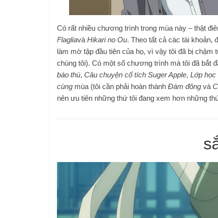
Có rất nhiều chương trình trong mùa này – thật điê
Flaglia
và
Hikari no Ou
. Theo tất cả các tài khoản,
làm mờ tập đầu tiên của họ, vì vậy tôi đã bị chậm t
chúng tôi). Có một số chương trình mà tôi đã bắt đ
báo thù
,
Câu chuyện cổ tích Suger Apple
,
Lớp học 
cùng
mùa (tôi cần phải hoàn thành
Đám đông
và
C
nên ưu tiên những thứ tôi đang xem hơn những thứ
s