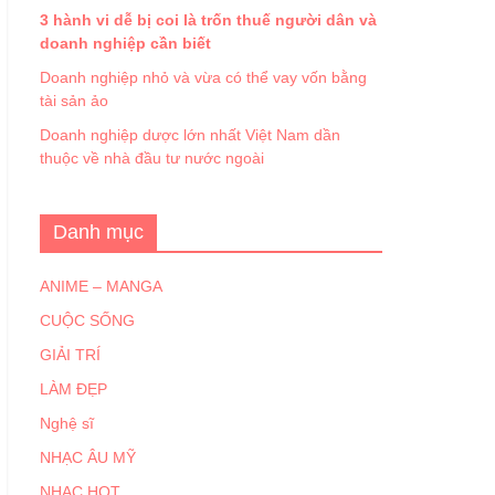
3 hành vi dễ bị coi là trốn thuế người dân và
doanh nghiệp cần biết
Doanh nghiệp nhỏ và vừa có thể vay vốn bằng
tài sản ảo
Doanh nghiệp dược lớn nhất Việt Nam dần
thuộc về nhà đầu tư nước ngoài
Danh mục
ANIME – MANGA
CUỘC SỐNG
GIẢI TRÍ
LÀM ĐẸP
Nghệ sĩ
NHẠC ÂU MỸ
NHẠC HOT