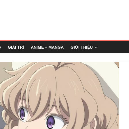
G
GIẢI TRÍ
ANIME – MANGA
GIỚI THIỆU