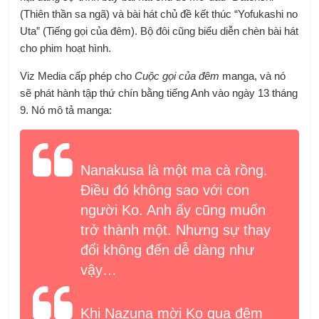
(Thiên thần sa ngã) và bài hát chủ đề kết thúc “Yofukashi no
Uta” (Tiếng gọi của đêm). Bộ đôi cũng biểu diễn
chèn bài hát
cho phim hoạt hình.
Viz Media
cấp phép cho
Cuộc gọi của đêm
manga, và nó
sẽ phát hành tập thứ chín bằng tiếng Anh vào ngày 13 tháng
9. Nó mô tả manga:
Nanakusa là một ma cà rồng.
Điều đó không sao với con
người Ko. Anh ấy cũng muốn
trở thành một. Nhưng sự thay
đổi không đến dễ dàng như
vậy…
Khi Nazuna mời Ko qua đêm