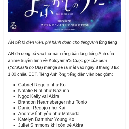
ẨN
tiết lộ diễn viên, phi hành đoàn cho tiếng Anh
lồng tiếng
ẨN
đã công bố vào thứ năm rằng bản lồng tiếng Anh của
anime truyền hình về
Kotoyama
‘S
Cuộc gọi của đêm
(
Yofukashi no Uta
) manga sẽ ra mắt vào ngày 8 tháng 9 lúc
1:00 chiều EDT. Tiếng Anh
lồng tiếng
diễn viên bao gồm:
Gabriel Regojo
như Ko
Natalie Rial
như Nazuna
Ngọc Kelly
vai Akira
Brandon Hearnsberger
như Tonio
Daniel Regojo
như Kai
Andrew tình yêu
như Matsuda
Katelyn Barr
như Young Ko
Juliet Simmons
khi còn trẻ Akira