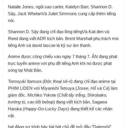
Natalie Jones
,
ngôi sao carter
,
Katelyn Barr
,
Shannon D.
Sậy
,
Jack Whelan
Và
Juliet Simmons
cung cấp thêm tiếng
nói.
Shannon D. Sậy
đang chỉ đạo
lồng tiếng
Và
Kali đen
và
Reed đang viết
ADR
kịch bản.
Brent Marshall
phụ trách mix
tiếng Anh và
david lascoe
là kỹ sư âm thanh.
Anime được công chiếu vào ngày 7 tháng 7.
ẨN
đang phát
trực tuyến anime với phụ đề tiếng Anh khi nó được phát
sóng tại Nhật Bản.
Tomoyuki Itamura
(
Độc thoại
sê-ri) đang chỉ đạo anime tại
PHIM LIDEN
với
Miyanishi Tetsuya
(
Josee, Hổ và Cá
) làm
giám đốc.
Michiko Yokote
(
Chất tẩy trắng,
Shirobako
,
trường tù
,
cao bồi bebop
) đang viết kịch bản.
Sagawa
Haruka
(
Happy-Go-Lucky Days
) đang thiết kế các nhân
vật.
hạt đáng sợ
trình bày bài hát chủ đề mở đầu “Datenshi”