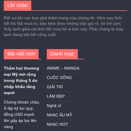
Lời chào
Rất vui khi các bạn ghé thăm trang của chúng tôi. Hôm nay thời
tiết Hà Nội mưa to, bão kèm theo những trận gió rít, tôi trở cảm
thấy lạnh giữa cái thời tiết mùa hè oi bức này. Phải chăng là máy
lạnh đang bật hết công xuất
Bài viết mới
Danh mục
Thâm hụt thương
ANIME – MANGA
mại Mỹ mở rộng
CUỘC SỐNG
trong tháng 5 do
nhập khẩu tăng
GIẢI TRÍ
mạnh
LÀM ĐẸP
Chứng khoán châu
Nghệ sĩ
Á lập kỷ lục quý,
đồng USD mạnh
NHẠC ÂU MỸ
lên gây áp lực lên
NHẠC HOT
vàng