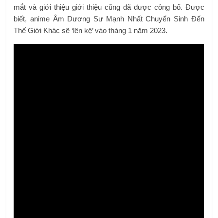
mắt và giới thiệu giới thiệu cũng đã được công bố. Được
biết, anime Âm Dương Sư Mạnh Nhất Chuyển Sinh Đến
Thế Giới Khác sẽ ‘lên kệ’ vào tháng 1 năm 2023.