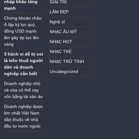
nhập khẩu tăng
GIẢI TRÍ
mạnh
LÀM ĐẸP
Chứng khoán châu
Nghệ sĩ
Á lập kỷ lục quý,
đồng USD mạnh
NHẠC ÂU MỸ
lên gây áp lực lên
NHẠC HOT
vàng
NHẠC TRẺ
3 hành vi dễ bị coi
là trốn thuế người
NHẠC TRỮ TÌNH
dân và doanh
Uncategorized
nghiệp cần biết
Doanh nghiệp nhỏ
và vừa có thể vay
vốn bằng tài sản ảo
Doanh nghiệp dược
lớn nhất Việt Nam
dần thuộc về nhà
đầu tư nước ngoài