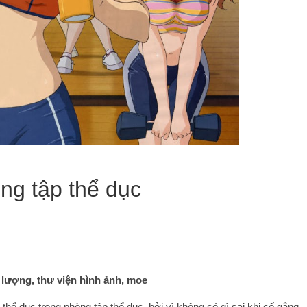
ng tập thể dục
g lượng, thư viện hình ảnh, moe
thể dục trong phòng tập thể dục, bởi vì không có gì sai khi cố gắng