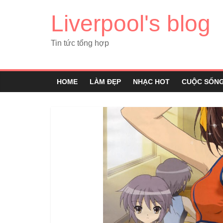
Liverpool's blog
Tin tức tổng hợp
HOME
LÀM ĐẸP
NHẠC HOT
CUỘC SỐN