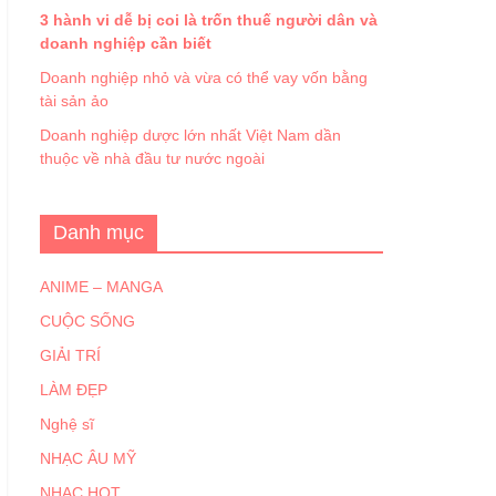
3 hành vi dễ bị coi là trốn thuế người dân và
doanh nghiệp cần biết
Doanh nghiệp nhỏ và vừa có thể vay vốn bằng
tài sản ảo
Doanh nghiệp dược lớn nhất Việt Nam dần
thuộc về nhà đầu tư nước ngoài
Danh mục
ANIME – MANGA
CUỘC SỐNG
GIẢI TRÍ
LÀM ĐẸP
Nghệ sĩ
NHẠC ÂU MỸ
NHẠC HOT