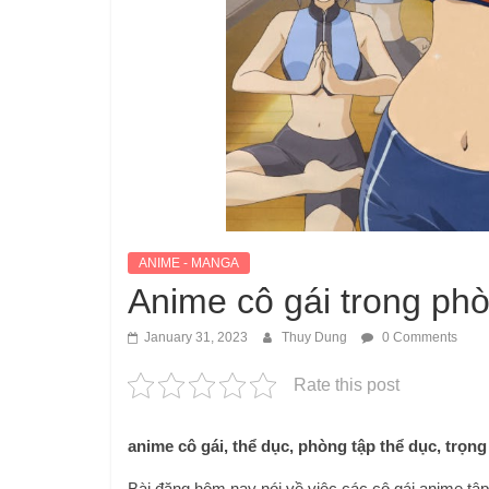
ANIME - MANGA
Anime cô gái trong phò
January 31, 2023
Thuy Dung
0 Comments
Rate this post
anime cô gái, thể dục, phòng tập thể dục, trọn
Bài đăng hôm nay nói về việc các cô gái anime tập 