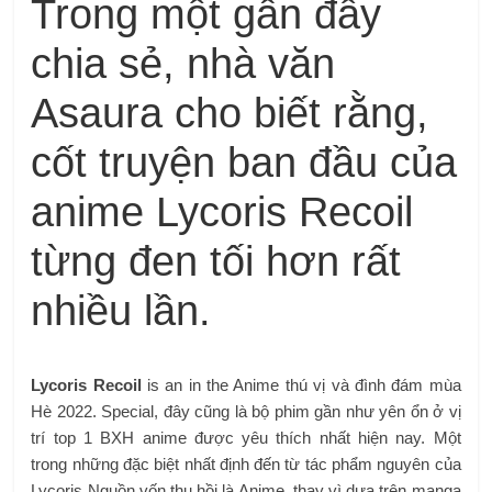
Trong một gần đây
chia sẻ, nhà văn
Asaura cho biết rằng,
cốt truyện ban đầu của
anime Lycoris Recoil
từng đen tối hơn rất
nhiều lần.
Lycoris Recoil
is an in the Anime thú vị và đình đám mùa
Hè 2022. Special, đây cũng là bộ phim gần như yên ổn ở vị
trí top 1 BXH anime được yêu thích nhất hiện nay. Một
trong những đặc biệt nhất định đến từ tác phẩm nguyên của
Lycoris Nguồn vốn thu hồi là Anime, thay vì dựa trên manga