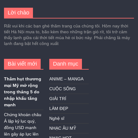
Lời chào
Rất vui khi các bạn ghé thăm trang của chúng tôi. Hôm nay thời
tiết Hà Nội mưa to, bão kèm theo những trận gió rít, tôi trở cảm
thấy lạnh giữa cái thời tiết mùa hè oi bức này. Phải chăng là máy
lạnh đang bật hết công xuất
Bài viết mới
Danh mục
Thâm hụt thương
ANIME – MANGA
mại Mỹ mở rộng
CUỘC SỐNG
trong tháng 5 do
nhập khẩu tăng
GIẢI TRÍ
mạnh
LÀM ĐẸP
Chứng khoán châu
Nghệ sĩ
Á lập kỷ lục quý,
đồng USD mạnh
NHẠC ÂU MỸ
lên gây áp lực lên