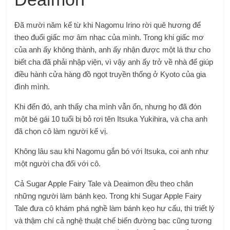
Đã mười năm kể từ khi Nagomu Irino rời quê hương để
theo đuổi giấc mơ âm nhạc của mình. Trong khi giấc mơ
của anh ấy không thành, anh ấy nhận được một lá thư cho
biết cha đã phải nhập viện, vì vậy anh ấy trở về nhà để giúp
điều hành cửa hàng đồ ngọt truyền thống ở Kyoto của gia
đình mình.
Khi đến đó, anh thấy cha mình vẫn ổn, nhưng họ đã đón
một bé gái 10 tuổi bị bỏ rơi tên Itsuka Yukihira, và cha anh
đã chọn cô làm người kế vị.
Không lâu sau khi Nagomu gắn bó với Itsuka, coi anh như
một người cha đối với cô.
Cả Sugar Apple Fairy Tale và Deaimon đều theo chân
những người làm bánh kẹo. Trong khi Sugar Apple Fairy
Tale đưa cô khám phá nghề làm bánh kẹo hư cấu, thì triết lý
và thậm chí cả nghệ thuật chế biến đường bạc cũng tương