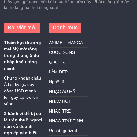
thấy lạnh giữa cái thời tiết mùa hè oi bức này. Phải chăng là máy
lạnh đang bật hết công xuất
Bài viết mới
Danh mục
Thâm hụt thương
ANIME – MANGA
mại Mỹ mở rộng
CUỘC SỐNG
trong tháng 5 do
nhập khẩu tăng
GIẢI TRÍ
mạnh
LÀM ĐẸP
Chứng khoán châu
Nghệ sĩ
Á lập kỷ lục quý,
đồng USD mạnh
NHẠC ÂU MỸ
lên gây áp lực lên
NHẠC HOT
vàng
NHẠC TRẺ
3 hành vi dễ bị coi
là trốn thuế người
NHẠC TRỮ TÌNH
dân và doanh
Uncategorized
nghiệp cần biết