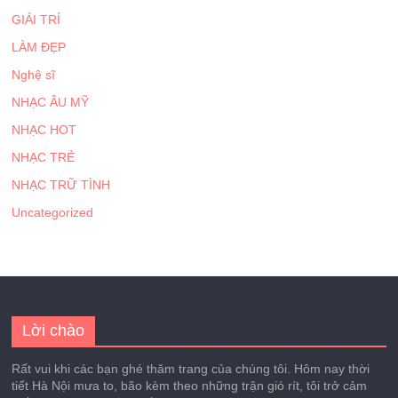
GIẢI TRÍ
LÀM ĐẸP
Nghệ sĩ
NHẠC ÂU MỸ
NHẠC HOT
NHẠC TRẺ
NHẠC TRỮ TÌNH
Uncategorized
Lời chào
Rất vui khi các bạn ghé thăm trang của chúng tôi. Hôm nay thời
tiết Hà Nội mưa to, bão kèm theo những trận gió rít, tôi trở cảm