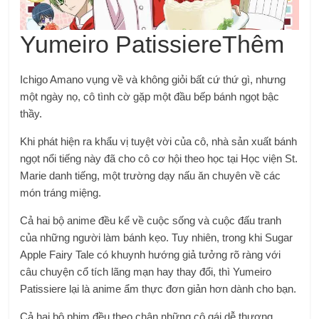
Yumeiro PatissiereThêm
Ichigo Amano vụng về và không giỏi bất cứ thứ gì, nhưng
một ngày nọ, cô tình cờ gặp một đầu bếp bánh ngọt bậc
thầy.
Khi phát hiện ra khẩu vị tuyệt vời của cô, nhà sản xuất bánh
ngọt nổi tiếng này đã cho cô cơ hội theo học tại Học viện St.
Marie danh tiếng, một trường dạy nấu ăn chuyên về các
món tráng miệng.
Cả hai bộ anime đều kể về cuộc sống và cuộc đấu tranh
của những người làm bánh kẹo. Tuy nhiên, trong khi Sugar
Apple Fairy Tale có khuynh hướng giả tưởng rõ ràng với
câu chuyện cổ tích lãng mạn hay thay đổi, thì Yumeiro
Patissiere lại là anime ẩm thực đơn giản hơn dành cho bạn.
Cả hai bộ phim đều theo chân những cô gái dễ thương,