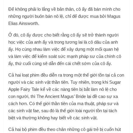
Để không phải lo lắng về bản thân, cô ấy đã bán mình cho
những người buôn bán nô lệ, chỉ để được mua bởi Magus
Elias Ainsworth.
Ở đó, cô ấy được cho biết rằng cô ấy sẽ trở thành người
học việc của anh ấy và trong tương lai là cô dâu của anh
ấy. Họ cùng nhau làm việc để xây dựng một mối quan hệ
và làm việc để kiểm soát sức mạnh pháp sư của chính cô
ấy, thứ cuối cùng sẽ dẫn đến cái chết sớm của cô ấy.
Cả hai loạt phim đều diễn ra trong một thế giới tồn tại cả con
người và các sinh vật thần tiên. Tuy nhiên, trong khi Sugar
Apple Fairy Tale kể về các nàng tiên bị bắt làm nô lệ cho
con người, thì The Ancient Magus’ Bride lại đề cao sự xa
cách hơn. Có thế giới thần tiên của ma thuật, pháp sư và
các sinh vật fae, sau đó là thế giới loài người tồn tại tách
biệt và thường không hay biết về các sinh vật.
Cả hai bộ phim đều theo chân những cô gái trẻ bị cuốn hút