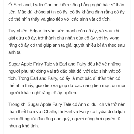
Ở Scotland, Lydia Carlton kiếm sống bằng nghề bác sĩ thần
tiên. Mặc dù không ai tin cô ấy, cô ấy khẳng định rằng cô ấy
có thể nhìn thấy và giao tiếp với các sinh vật cổ tích.
Tuy nhiên, Edgar tin vào sức mạnh của cô ấy, và sau khi
giải cứu cô ấy, trở thành chủ nhân của cô ấy với hy vọng
rằng cô ấy có thể giúp anh ta giải quyết nhiều bí ẩn theo sau
anh ta.
Sugar Apple Fairy Tale và Earl and Fairy đều kể về những
người phụ nữ đóng vai trò đặc biệt đối với các sinh vật cổ
tích. Trong Earl and Fairy, cô ấy là một bác sĩ thần tiên có
thể nhìn thấy, giao tiếp và giúp đỡ các nàng tiên mặc dù mọi
người khác nghĩ rằng cô ấy bị điên.
Trong khi Sugar Apple Fairy Tale có Ann đi du lịch và trở nên
thân thiết hơn với Challe, thì Earl và Fairy có Lydia đi du lịch
với một người đàn ông cao quý, người cũng hơi quyến rũ
nhưng khó tính.