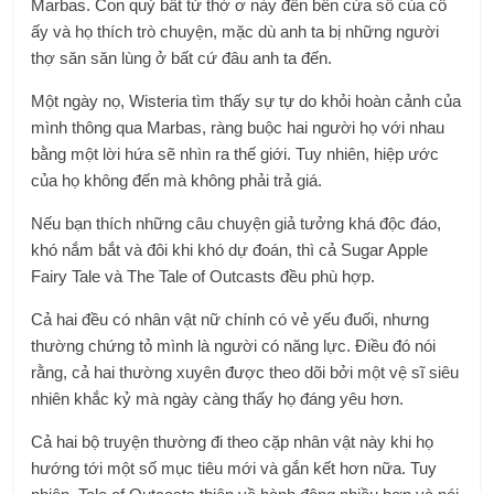
Marbas. Con quỷ bất tử thờ ơ này đến bên cửa sổ của cô
ấy và họ thích trò chuyện, mặc dù anh ta bị những người
thợ săn săn lùng ở bất cứ đâu anh ta đến.
Một ngày nọ, Wisteria tìm thấy sự tự do khỏi hoàn cảnh của
mình thông qua Marbas, ràng buộc hai người họ với nhau
bằng một lời hứa sẽ nhìn ra thế giới. Tuy nhiên, hiệp ước
của họ không đến mà không phải trả giá.
Nếu bạn thích những câu chuyện giả tưởng khá độc đáo,
khó nắm bắt và đôi khi khó dự đoán, thì cả Sugar Apple
Fairy Tale và The Tale of Outcasts đều phù hợp.
Cả hai đều có nhân vật nữ chính có vẻ yếu đuối, nhưng
thường chứng tỏ mình là người có năng lực. Điều đó nói
rằng, cả hai thường xuyên được theo dõi bởi một vệ sĩ siêu
nhiên khắc kỷ mà ngày càng thấy họ đáng yêu hơn.
Cả hai bộ truyện thường đi theo cặp nhân vật này khi họ
hướng tới một số mục tiêu mới và gắn kết hơn nữa. Tuy