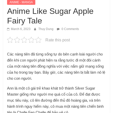
ANIME - MANGA
Anime Like Sugar Apple
Fairy Tale
March 6, 2023
Thuy Dung
0 Comments
Rate this post
Các nàng tiên đã từng sống tự do bên cạnh loài người cho
đến khi con người phát hiện ra rằng tước đi một đôi cánh
của một nàng tiên đồng nghĩa với việc nắm giữ mạng sống
của họ trong tay bạn. Bây giờ, các nàng tiên bị bắt làm nô lệ
cho con người.
Ann là một cô gái trẻ khao khát trở thành Silver Sugar
Master giống như người mẹ quá cố của cô. Để đạt được
mục tiêu này, cô lên đường đến thủ đô hoàng gia, và trên
hành trình nguy hiểm này, cô mua một nàng tiên chiến binh
tên là Challe Fen Challe để bảo vệ cô.