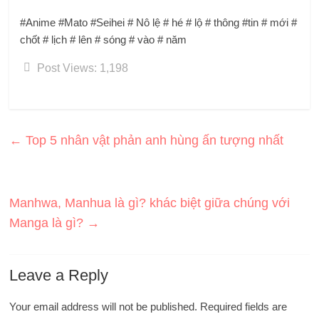
#Anime #Mato #Seihei # Nô lệ # hé # lộ # thông #tin # mới #
chốt # lịch # lên # sóng # vào # năm
Post Views:
1,198
←
Top 5 nhân vật phản anh hùng ấn tượng nhất
Manhwa, Manhua là gì? khác biệt giữa chúng với
Manga là gì?
→
Leave a Reply
Your email address will not be published.
Required fields are