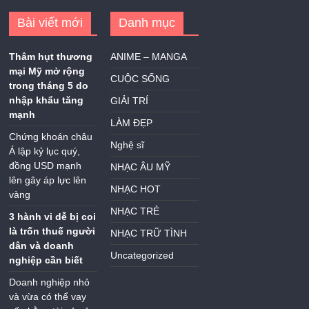
Bài viết mới
Danh mục
Thâm hụt thương
ANIME – MANGA
mại Mỹ mở rộng
CUỘC SỐNG
trong tháng 5 do
nhập khẩu tăng
GIẢI TRÍ
mạnh
LÀM ĐẸP
Chứng khoán châu
Nghệ sĩ
Á lập kỷ lục quý,
đồng USD mạnh
NHẠC ÂU MỸ
lên gây áp lực lên
NHẠC HOT
vàng
NHẠC TRẺ
3 hành vi dễ bị coi
là trốn thuế người
NHẠC TRỮ TÌNH
dân và doanh
Uncategorized
nghiệp cần biết
Doanh nghiệp nhỏ
và vừa có thể vay