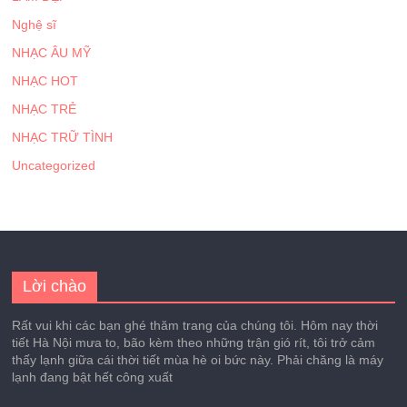
Nghệ sĩ
NHẠC ÂU MỸ
NHẠC HOT
NHẠC TRẺ
NHẠC TRỮ TÌNH
Uncategorized
Lời chào
Rất vui khi các bạn ghé thăm trang của chúng tôi. Hôm nay thời
tiết Hà Nội mưa to, bão kèm theo những trận gió rít, tôi trở cảm
thấy lạnh giữa cái thời tiết mùa hè oi bức này. Phải chăng là máy
lạnh đang bật hết công xuất