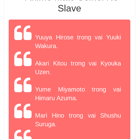
Yuuya Hirose trong vai Yuuki
Wakura.
Akari Kitou trong vai Kyouka
Uzen.
Yume Miyamoto trong vai
Himaru Azuma.
Mari Hino trong vai Shushu
Suruga.