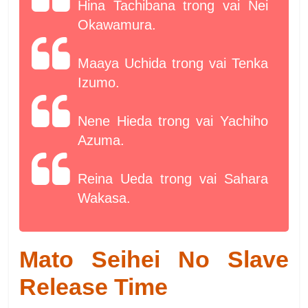
Hina Tachibana trong vai Nei
Okawamura.
Maaya Uchida trong vai Tenka
Izumo.
Nene Hieda trong vai Yachiho
Azuma.
Reina Ueda trong vai Sahara
Wakasa.
Mato Seihei No Slave
Release Time