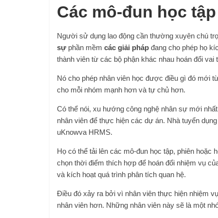
Các mô-đun học tập 
Người sử dụng lao động cần thường xuyên chú trọn
sự
phần mềm
các giải pháp
đang cho phép họ kích
thành viên từ các bộ phận khác nhau hoán đổi vai t
Nó cho phép nhân viên học được điều gì đó mới từ
cho mỗi nhóm mạnh hơn và tự chủ hơn.
Có thể nói, xu hướng công nghệ nhân sự mới nhất
nhân viên để thực hiện các dự án. Nhà tuyển dụng 
uKnowva HRMS.
Họ có thể tải lên các mô-đun học tập, phiên hoặc 
chọn thời điểm thích hợp để hoán đổi nhiệm vụ củ
và kích hoạt quá trình phân tích quan hệ.
Điều đó xảy ra bởi vì nhân viên thực hiện nhiệm vụ
nhân viên hơn. Những nhân viên này sẽ là một nh