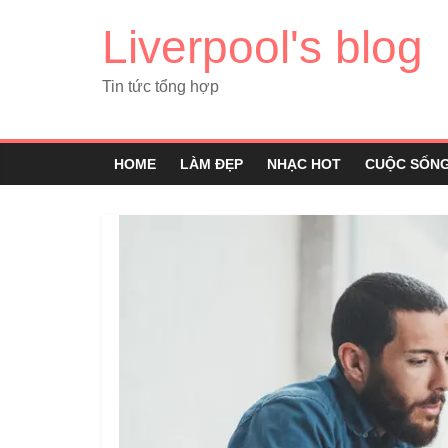
Liverpool's blog
Tin tức tổng hợp
HOME
LÀM ĐẸP
NHẠC HOT
CUỘC SỐN