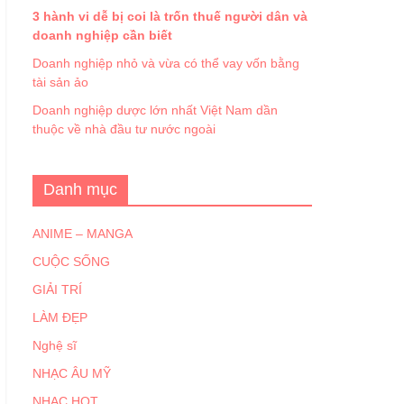
3 hành vi dễ bị coi là trốn thuế người dân và
doanh nghiệp cần biết
Doanh nghiệp nhỏ và vừa có thể vay vốn bằng
tài sản ảo
Doanh nghiệp dược lớn nhất Việt Nam dần
thuộc về nhà đầu tư nước ngoài
Danh mục
ANIME – MANGA
CUỘC SỐNG
GIẢI TRÍ
LÀM ĐẸP
Nghệ sĩ
NHẠC ÂU MỸ
NHẠC HOT