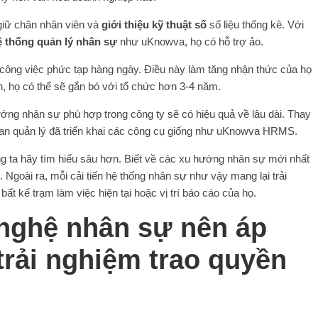
 giữ chân nhân viên và
giới thiệu kỹ thuật số
số liệu thống kê. Với
ệ thống quản lý nhân sự
như uKnowva, họ có hỗ trợ ảo.
công việc phức tạp hàng ngày. Điều này làm tăng nhận thức của họ
n, họ có thể sẽ gắn bó với tổ chức hơn 3-4 năm.
ng nhân sự phù hợp trong công ty sẽ có hiệu quả về lâu dài. Thay
an quản lý đã triển khai các công cụ giống như uKnowva HRMS.
g ta hãy tìm hiểu sâu hơn. Biết về các xu hướng nhân sự mới nhất
 Ngoài ra, mỗi cải tiến hệ thống nhân sự như vậy mang lại trải
ất kể trạm làm việc hiện tại hoặc vị trí báo cáo của họ.
nghệ nhân sự nên áp
trải nghiệm trao quyền