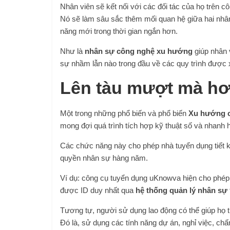
Nhân viên sẽ kết nối với các đối tác của họ trên c
Nó sẽ làm sâu sắc thêm mối quan hệ giữa hai nhân 
năng mới trong thời gian ngắn hơn.
Như là
nhân sự
công nghệ
xu hướng
giúp nhân 
sự nhầm lẫn nào trong đầu về các quy trình được x
Lên tàu mượt mà hơn
Một trong những phổ biến và phổ biến
Xu hướng 
mong đợi quá trình tích hợp kỹ thuật số và nhanh h
Các chức năng này cho phép nhà tuyển dụng tiết ki
quyền nhân sự hàng năm.
Ví dụ: công cụ tuyển dụng uKnowva hiện cho phép 
được ID duy nhất qua
hệ thống quản lý nhân sự
Tương tự, người sử dụng lao động có thể giúp họ t
Đó là, sử dụng các tính năng dự án, nghỉ việc, c