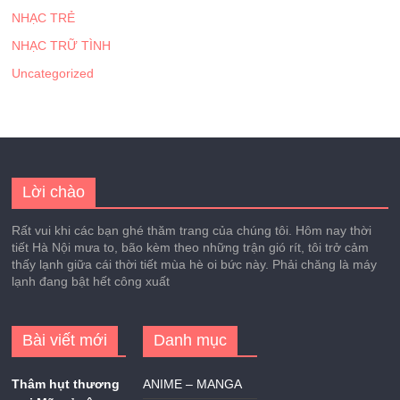
NHẠC TRẺ
NHẠC TRỮ TÌNH
Uncategorized
Lời chào
Rất vui khi các bạn ghé thăm trang của chúng tôi. Hôm nay thời
tiết Hà Nội mưa to, bão kèm theo những trận gió rít, tôi trở cảm
thấy lạnh giữa cái thời tiết mùa hè oi bức này. Phải chăng là máy
lạnh đang bật hết công xuất
Bài viết mới
Danh mục
Thâm hụt thương
ANIME – MANGA