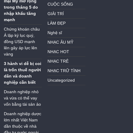
mại Mỹ mở rộng
CUỘC SỐNG
trong tháng 5 do
nhập khẩu tăng
GIẢI TRÍ
mạnh
LÀM ĐẸP
Chứng khoán châu
Nghệ sĩ
Á lập kỷ lục quý,
đồng USD mạnh
NHẠC ÂU MỸ
lên gây áp lực lên
NHẠC HOT
vàng
NHẠC TRẺ
3 hành vi dễ bị coi
là trốn thuế người
NHẠC TRỮ TÌNH
dân và doanh
Uncategorized
nghiệp cần biết
Doanh nghiệp nhỏ
và vừa có thể vay
vốn bằng tài sản ảo
Doanh nghiệp dược
lớn nhất Việt Nam
dần thuộc về nhà
đầu tư nước ngoài