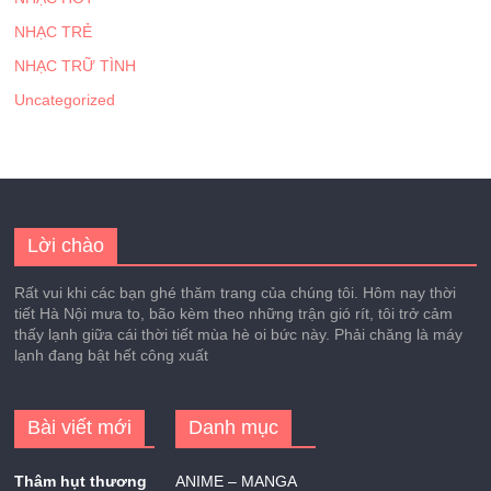
NHẠC TRẺ
NHẠC TRỮ TÌNH
Uncategorized
Lời chào
Rất vui khi các bạn ghé thăm trang của chúng tôi. Hôm nay thời
tiết Hà Nội mưa to, bão kèm theo những trận gió rít, tôi trở cảm
thấy lạnh giữa cái thời tiết mùa hè oi bức này. Phải chăng là máy
lạnh đang bật hết công xuất
Bài viết mới
Danh mục
Thâm hụt thương
ANIME – MANGA