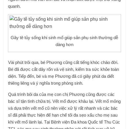
quanh.
Gây tê tủy sống khi sinh mổ giúp sản phụ sinh thường dễ
dàng hơn
Vài phút trôi qua, bé Phương cũng cất tiếng khóc chào đời.
Bé đã được cắt dây rốn và vệ sinh, kiểm tra sức khỏe toàn
diện. Tiếp đến, bé và mẹ Phương đã có giây phút da diết
thiêng liêng và ý nghĩa trong phòng sinh.
Quá trình bôi da của mẹ con chị Phương cũng được các
bác sĩ tận tình chữa trị. Vết mổ được khâu lại. Vết mổ mỏng
và dựa trên vết mổ cũ nên việc xử lý rất nhanh và các bác
sĩ đã phải thực hiện để hạn chế tối đa sẹo xấu cho mẹ sau
khi vết mổ lành lại. Tại Bệnh viện Đa khoa Quốc tế Thu Cúc
TCI, các mẹ sau sinh thường nhận xét rất tích cực về kỹ