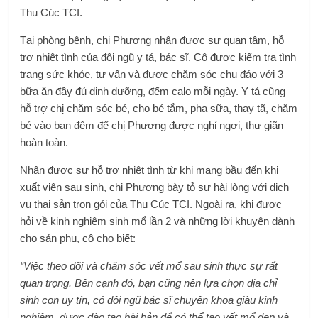
Thu Cúc TCI.
Tại phòng bệnh, chị Phương nhận được sự quan tâm, hỗ
trợ nhiệt tình của đội ngũ y tá, bác sĩ. Cô được kiểm tra tình
trạng sức khỏe, tư vấn và được chăm sóc chu đáo với 3
bữa ăn đầy đủ dinh dưỡng, đếm calo mỗi ngày. Y tá cũng
hỗ trợ chị chăm sóc bé, cho bé tắm, pha sữa, thay tã, chăm
bé vào ban đêm để chị Phương được nghỉ ngơi, thư giãn
hoàn toàn.
Nhận được sự hỗ trợ nhiệt tình từ khi mang bầu đến khi
xuất viện sau sinh, chị Phương bày tỏ sự hài lòng với dịch
vụ thai sản trọn gói của Thu Cúc TCI. Ngoài ra, khi được
hỏi về kinh nghiệm sinh mổ lần 2 và những lời khuyên dành
cho sản phụ, cô cho biết:
“Việc theo dõi và chăm sóc vết mổ sau sinh thực sự rất
quan trọng. Bên cạnh đó, bạn cũng nên lựa chọn địa chỉ
sinh con uy tín, có đội ngũ bác sĩ chuyên khoa giàu kinh
nghiệm, được đào tạo bài bản để có thể tạo vết mổ đẹp và