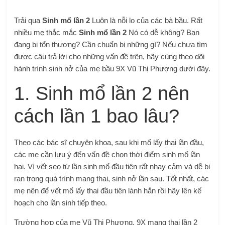
Trải qua
Sinh mổ lần 2
Luôn là nỗi lo của các bà bầu. Rất
nhiều mẹ thắc mắc
Sinh mổ lần 2
Nó có dễ không? Bạn
đang bị tổn thương? Cần chuẩn bị những gì? Nếu chưa tìm
được câu trả lời cho những vấn đề trên, hãy cùng theo dõi
hành trình sinh nở của mẹ bầu 9X Vũ Thị Phượng dưới đây.
1. Sinh mổ lần 2 nên
cách lần 1 bao lâu?
Theo các bác sĩ chuyên khoa, sau khi mổ lấy thai lần đầu,
các mẹ cần lưu ý đến vấn đề chọn thời điểm sinh mổ lần
hai. Vì vết sẹo từ lần sinh mổ đầu tiên rất nhạy cảm và dễ bị
rạn trong quá trình mang thai, sinh nở lần sau. Tốt nhất, các
mẹ nên để vết mổ lấy thai đầu tiên lành hẳn rồi hãy lên kế
hoạch cho lần sinh tiếp theo.
Trường hợp của mẹ Vũ Thị Phượng, 9X mang thai lần 2