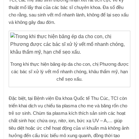
thuật mổ lấy thai của các bác sĩ chuyên khoa. Đa số đều
cho rằng, sau sinh vết mổ nhanh lành, không để lại sẹo xấu
và không gây đau đớn.
Trong khi thực hiện băng ép da cho con, chị Phương được
các bác sĩ xử lý vết mổ nhanh chóng, khâu thẩm mỹ, hạn
chế sẹo xấu.
Đặc biệt, tại Bệnh viện Đa khoa Quốc tế Thu Cúc, TCI còn
triển khai dịch vụ chiếu tia plasma cho mẹ và băng rốn cho
trẻ sơ sinh. Chùm tia plasma kích thích sản sinh các hoạt
chất sinh học chứa oxy, nitơ, ion, bức xạ UV – A,… giúp
tiêu diệt hoặc ức chế hoạt động của vi khuẩn mà không ảnh
hưởng đến cấu trúc biểu mô xung quanh, đồng thời tạo