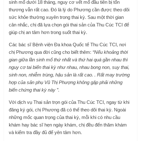
sinh mổ dưới 18 tháng, nguy cơ vết mổ đầu tiên bị tổn
thương vẫn rất cao. Đó là lý do Phương cần được theo dõi
sức khỏe thường xuyên trong thai kỳ. Sau một thời gian
cân nhắc, chị đã lựa chọn gói thai sản của Thu Cúc TCI để
giúp chị an tâm hơn trong suốt thai kỳ.
Các bác sĩ Bệnh viện Đa khoa Quốc tế Thu Cúc TCI, nơi
chị Phương qua đời cũng cho biết thêm:
“Nếu khoảng thời
gian giữa lần sinh mổ thứ nhất và thứ hai quá gần nhau thì
nguy cơ tai biến thai kỳ như nhau, nhau bong non, suy thai,
sinh non, nhiễm trùng, hậu sản là rất cao. . Rất may trường
hợp của sản phụ Vũ Thị Phượng không gặp phải những
biến chứng thai kỳ này ”.
Với dịch vụ Thai sản trọn gói của Thu Cúc TCI, ngay từ khi
đăng ký gói, chị Phương đã có thể theo dõi thai kỳ. Ngoài
những mốc quan trọng của thai kỳ, mỗi khi có nhu cầu
khám hay bác sĩ hẹn ngày khám, chị đều đến thăm khám
và kiểm tra đầy đủ để yên tâm hơn.