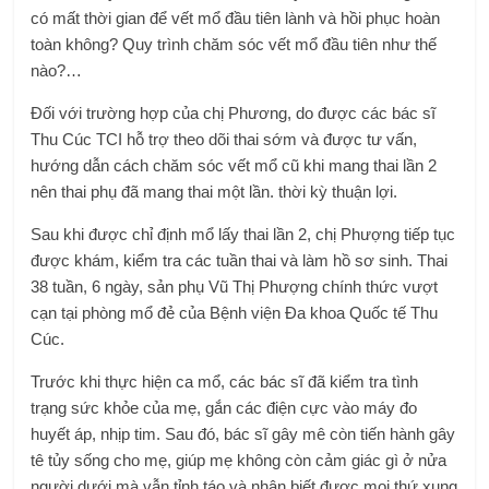
có mất thời gian để vết mổ đầu tiên lành và hồi phục hoàn
toàn không? Quy trình chăm sóc vết mổ đầu tiên như thế
nào?…
Đối với trường hợp của chị Phương, do được các bác sĩ
Thu Cúc TCI hỗ trợ theo dõi thai sớm và được tư vấn,
hướng dẫn cách chăm sóc vết mổ cũ khi mang thai lần 2
nên thai phụ đã mang thai một lần. thời kỳ thuận lợi.
Sau khi được chỉ định mổ lấy thai lần 2, chị Phượng tiếp tục
được khám, kiểm tra các tuần thai và làm hồ sơ sinh. Thai
38 tuần, 6 ngày, sản phụ Vũ Thị Phượng chính thức vượt
cạn tại phòng mổ đẻ của Bệnh viện Đa khoa Quốc tế Thu
Cúc.
Trước khi thực hiện ca mổ, các bác sĩ đã kiểm tra tình
trạng sức khỏe của mẹ, gắn các điện cực vào máy đo
huyết áp, nhịp tim. Sau đó, bác sĩ gây mê còn tiến hành gây
tê tủy sống cho mẹ, giúp mẹ không còn cảm giác gì ở nửa
người dưới mà vẫn tỉnh táo và nhận biết được mọi thứ xung