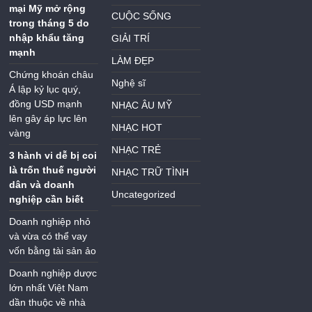
mại Mỹ mở rộng
CUỘC SỐNG
trong tháng 5 do
nhập khẩu tăng
GIẢI TRÍ
mạnh
LÀM ĐẸP
Chứng khoán châu
Nghệ sĩ
Á lập kỷ lục quý,
đồng USD mạnh
NHẠC ÂU MỸ
lên gây áp lực lên
NHẠC HOT
vàng
NHẠC TRẺ
3 hành vi dễ bị coi
là trốn thuế người
NHẠC TRỮ TÌNH
dân và doanh
Uncategorized
nghiệp cần biết
Doanh nghiệp nhỏ
và vừa có thể vay
vốn bằng tài sản ảo
Doanh nghiệp dược
lớn nhất Việt Nam
dần thuộc về nhà