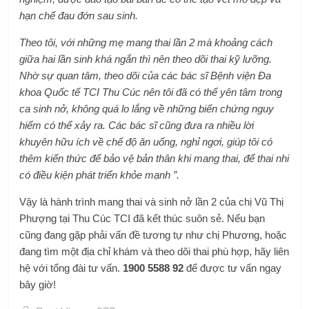
hạn chế đau đớn sau sinh.
Theo tôi, với những mẹ mang thai lần 2 mà khoảng cách
giữa hai lần sinh khá ngắn thì nên theo dõi thai kỹ lưỡng.
Nhờ sự quan tâm, theo dõi của các bác sĩ Bệnh viện Đa
khoa Quốc tế TCI Thu Cúc nên tôi đã có thể yên tâm trong
ca sinh nở, không quá lo lắng về những biến chứng nguy
hiểm có thể xảy ra. Các bác sĩ cũng đưa ra nhiều lời
khuyên hữu ích về chế độ ăn uống, nghỉ ngơi, giúp tôi có
thêm kiến ​​thức để bảo vệ bản thân khi mang thai, để thai nhi
có điều kiện phát triển khỏe mạnh ”.
Vậy là hành trình mang thai và sinh nở lần 2 của chị Vũ Thị
Phượng tại Thu Cúc TCI đã kết thúc suôn sẻ. Nếu bạn
cũng đang gặp phải vấn đề tương tự như chị Phương, hoặc
đang tìm một địa chỉ khám và theo dõi thai phù hợp, hãy liên
hệ với tổng đài tư vấn.
1900 5588 92
để được tư vấn ngay
bây giờ!