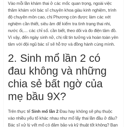
Vào mỗi lần khám thai ở các mốc quan trọng, ngoài việc
thăm khám với bác sĩ chuyên khoa giàu kinh nghiệm, trình
độ chuyên môn cao, chị Phương còn được làm các xét
nghiệm cần thiết, siêu âm để kiểm tra tình trạng thai nhi,
nước ối,… các chỉ số. cần biết, theo dõi và đo điện tâm đồ.
Vì vậy, đến ngày sinh nở, chị rất tin tưởng và hoàn toàn yên
tâm với đội ngũ bác sĩ sẽ hỗ trợ và đồng hành cùng mình.
2. Sinh mổ lần 2 có
đau không và những
chia sẻ bất ngờ của
mẹ bầu 9X?
Trên thực tế
Sinh mổ lần 2
Đau hay không sẽ phụ thuộc
vào nhiều yếu tố khác nhau như mổ lấy thai lần đầu ở đâu?
Bác sĩ xử lý vết mổ có đảm bảo và kỹ thuật tốt không? Bạn