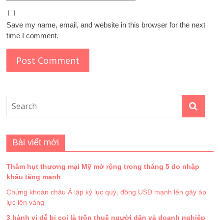
Save my name, email, and website in this browser for the next
time I comment.
Bài viết mới
Thâm hụt thương mại Mỹ mở rộng trong tháng 5 do nhập
khẩu tăng mạnh
Chứng khoán châu Á lập kỷ lục quý, đồng USD mạnh lên gây áp
lực lên vàng
3 hành vi dễ bị coi là trốn thuế người dân và doanh nghiệp