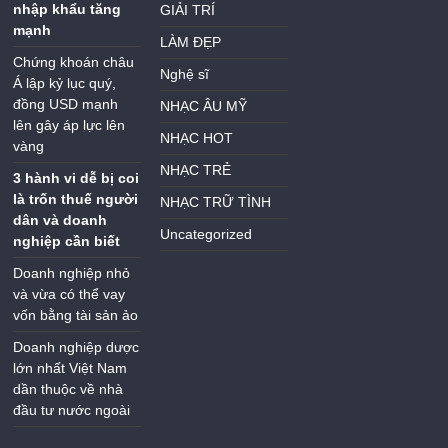
nhập khẩu tăng
GIẢI TRÍ
mạnh
LÀM ĐẸP
Chứng khoán châu
Nghệ sĩ
Á lập kỷ lục quý,
đồng USD mạnh
NHẠC ÂU MỸ
lên gây áp lực lên
NHẠC HOT
vàng
NHẠC TRẺ
3 hành vi dễ bị coi
là trốn thuế người
NHẠC TRỮ TÌNH
dân và doanh
Uncategorized
nghiệp cần biết
Doanh nghiệp nhỏ
và vừa có thể vay
vốn bằng tài sản ảo
Doanh nghiệp dược
lớn nhất Việt Nam
dần thuộc về nhà
đầu tư nước ngoài