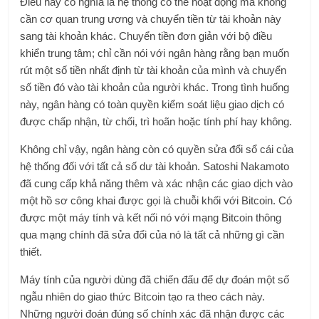
Điều này có nghĩa là hệ thống có thể hoạt động mà không
cần cơ quan trung ương và chuyển tiền từ tài khoản này
sang tài khoản khác. Chuyển tiền đơn giản với bộ điều
khiển trung tâm; chỉ cần nói với ngân hàng rằng bạn muốn
rút một số tiền nhất định từ tài khoản của mình và chuyển
số tiền đó vào tài khoản của người khác. Trong tình huống
này, ngân hàng có toàn quyền kiểm soát liệu giao dịch có
được chấp nhận, từ chối, trì hoãn hoặc tính phí hay không.
Không chỉ vậy, ngân hàng còn có quyền sửa đổi sổ cái của
hệ thống đối với tất cả số dư tài khoản. Satoshi Nakamoto
đã cung cấp khả năng thêm và xác nhận các giao dịch vào
một hồ sơ công khai được gọi là chuỗi khối với Bitcoin. Có
được một máy tính và kết nối nó với mạng Bitcoin thông
qua mạng chính đã sửa đổi của nó là tất cả những gì cần
thiết.
Máy tính của người dùng đã chiến đấu để dự đoán một số
ngẫu nhiên do giao thức Bitcoin tạo ra theo cách này.
Những người đoán đúng số chính xác đã nhận được các