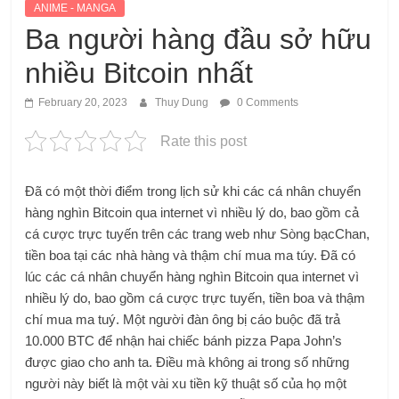
ANIME - MANGA
Ba người hàng đầu sở hữu
nhiều Bitcoin nhất
February 20, 2023
Thuy Dung
0 Comments
Rate this post
Đã có một thời điểm trong lịch sử khi các cá nhân chuyển
hàng nghìn Bitcoin qua internet vì nhiều lý do, bao gồm cả
cá cược trực tuyến trên các trang web như
Sòng bạcChan
,
tiền boa tại các nhà hàng và thậm chí mua ma túy. Đã có
lúc các cá nhân chuyển hàng nghìn Bitcoin qua internet vì
nhiều lý do, bao gồm cá cược trực tuyến, tiền boa và thậm
chí mua ma tuý. Một người đàn ông bị cáo buộc đã trả
10.000 BTC để nhận hai chiếc bánh pizza Papa John’s
được giao cho anh ta. Điều mà không ai trong số những
người này biết là một vài xu tiền kỹ thuật số của họ một