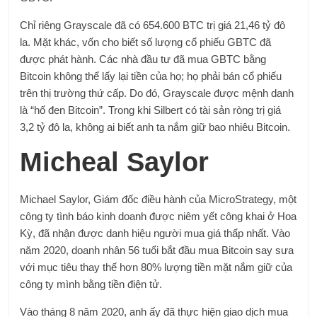
Chỉ riêng Grayscale đã có 654.600 BTC trị giá 21,46 tỷ đô
la. Mặt khác, vốn cho biết số lượng cổ phiếu GBTC đã
được phát hành. Các nhà đầu tư đã mua GBTC bằng
Bitcoin không thể lấy lại tiền của họ; họ phải bán cổ phiếu
trên thị trường thứ cấp. Do đó, Grayscale được mệnh danh
là “hố đen Bitcoin”. Trong khi Silbert có tài sản ròng trị giá
3,2 tỷ đô la, không ai biết anh ta nắm giữ bao nhiêu Bitcoin.
Micheal Saylor
Michael Saylor, Giám đốc điều hành của MicroStrategy, một
công ty tình báo kinh doanh được niêm yết công khai ở Hoa
Kỳ, đã nhận được danh hiệu người mua giá thấp nhất. Vào
năm 2020, doanh nhân 56 tuổi bắt đầu mua Bitcoin say sưa
với mục tiêu thay thế hơn 80% lượng tiền mặt nắm giữ của
công ty mình bằng tiền điện tử.
Vào tháng 8 năm 2020, anh ấy đã thực hiện giao dịch mua