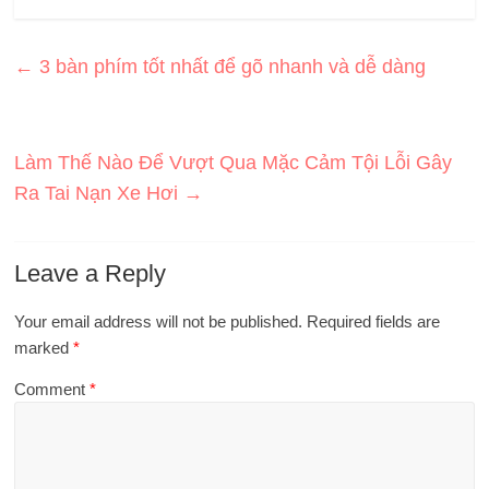
←
3 bàn phím tốt nhất để gõ nhanh và dễ dàng
Làm Thế Nào Để Vượt Qua Mặc Cảm Tội Lỗi Gây
Ra Tai Nạn Xe Hơi
→
Leave a Reply
Your email address will not be published.
Required fields are
marked
*
Comment
*