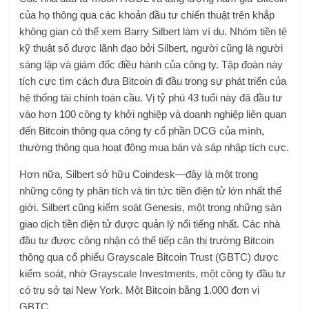
của họ thông qua các khoản đầu tư chiến thuật trên khắp
không gian có thể xem Barry Silbert làm ví dụ. Nhóm tiền tệ
kỹ thuật số được lãnh đạo bởi Silbert, người cũng là người
sáng lập và giám đốc điều hành của công ty. Tập đoàn này
tích cực tìm cách đưa Bitcoin đi đầu trong sự phát triển của
hệ thống tài chính toàn cầu. Vị tỷ phú 43 tuổi này đã đầu tư
vào hơn 100 công ty khởi nghiệp và doanh nghiệp liên quan
đến Bitcoin thông qua công ty cổ phần DCG của mình,
thường thông qua hoạt động mua bán và sáp nhập tích cực.
Hơn nữa, Silbert sở hữu Coindesk—đây là một trong
những công ty phân tích và tin tức tiền điện tử lớn nhất thế
giới. Silbert cũng kiểm soát Genesis, một trong những sàn
giao dịch tiền điện tử được quản lý nổi tiếng nhất. Các nhà
đầu tư được công nhận có thể tiếp cận thị trường Bitcoin
thông qua cổ phiếu Grayscale Bitcoin Trust (GBTC) được
kiểm soát, nhờ Grayscale Investments, một công ty đầu tư
có trụ sở tại New York. Một Bitcoin bằng 1.000 đơn vị
GBTC.