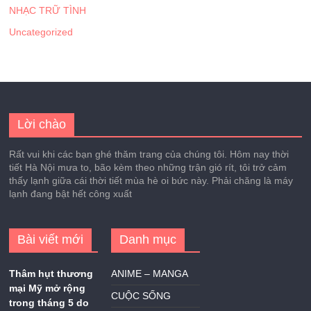
NHẠC TRỮ TÌNH
Uncategorized
Lời chào
Rất vui khi các bạn ghé thăm trang của chúng tôi. Hôm nay thời
tiết Hà Nội mưa to, bão kèm theo những trận gió rít, tôi trở cảm
thấy lạnh giữa cái thời tiết mùa hè oi bức này. Phải chăng là máy
lạnh đang bật hết công xuất
Bài viết mới
Danh mục
Thâm hụt thương
ANIME – MANGA
mại Mỹ mở rộng
CUỘC SỐNG
trong tháng 5 do