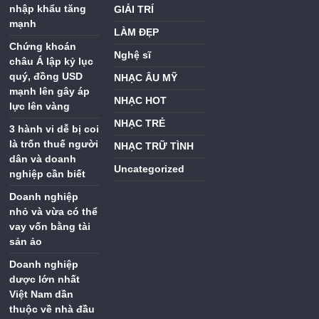
nhập khẩu tăng
GIẢI TRÍ
mạnh
LÀM ĐẸP
Chứng khoán
Nghệ sĩ
châu Á lập kỷ lục
quý, đồng USD
NHẠC ÂU MỸ
mạnh lên gây áp
NHẠC HOT
lực lên vàng
NHẠC TRẺ
3 hành vi dễ bị coi
là trốn thuế người
NHẠC TRỮ TÌNH
dân và doanh
Uncategorized
nghiệp cần biết
Doanh nghiệp
nhỏ và vừa có thể
vay vốn bằng tài
sản ảo
Doanh nghiệp
dược lớn nhất
Việt Nam dần
thuộc về nhà đầu