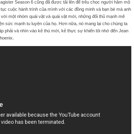
Magister Season 6 cũng đã được tải lên để trêu chọc người hâm mộ
 tục cuộc hành trình của mình với các đồng minh và bạn bè mà anh
u với một nhóm quái vật và quái vật mới, những đối thủ mạnh mẽ
ện sức mạnh tu luyện của họ. Hơn nữa, nó mang lại cho chúng ta
p phải và nhìn vào kẻ thù mới, kẻ thực sự khiến tôi nhớ đến Jean
hoenix.