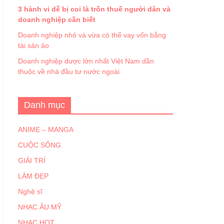
3 hành vi dễ bị coi là trốn thuế người dân và
doanh nghiệp cần biết
Doanh nghiệp nhỏ và vừa có thể vay vốn bằng
tài sản ảo
Doanh nghiệp dược lớn nhất Việt Nam dần
thuộc về nhà đầu tư nước ngoài
Danh mục
ANIME – MANGA
CUỘC SỐNG
GIẢI TRÍ
LÀM ĐẸP
Nghệ sĩ
NHẠC ÂU MỸ
NHẠC HOT