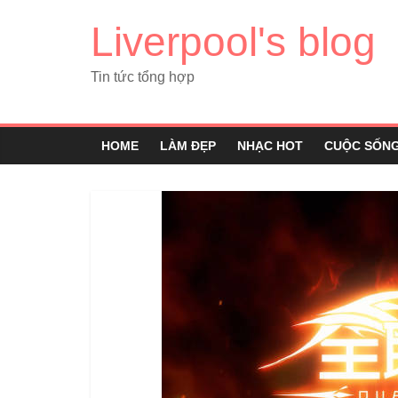
Liverpool's blog
Tin tức tổng hợp
HOME
LÀM ĐẸP
NHẠC HOT
CUỘC SỐN