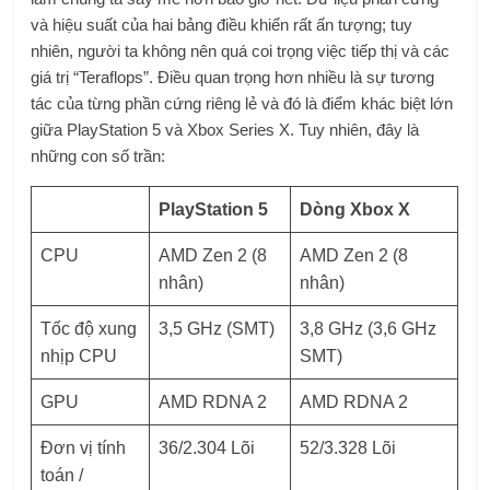
và hiệu suất của hai bảng điều khiển rất ấn tượng; tuy
nhiên, người ta không nên quá coi trọng việc tiếp thị và các
giá trị “Teraflops”. Điều quan trọng hơn nhiều là sự tương
tác của từng phần cứng riêng lẻ và đó là điểm khác biệt lớn
giữa PlayStation 5 và Xbox Series X. Tuy nhiên, đây là
những con số trần:
PlayStation 5
Dòng Xbox X
CPU
AMD Zen 2 (8
AMD Zen 2 (8
nhân)
nhân)
Tốc độ xung
3,5 GHz (SMT)
3,8 GHz (3,6 GHz
nhịp CPU
SMT)
GPU
AMD RDNA 2
AMD RDNA 2
Đơn vị tính
36/2.304 Lõi
52/3.328 Lõi
toán /