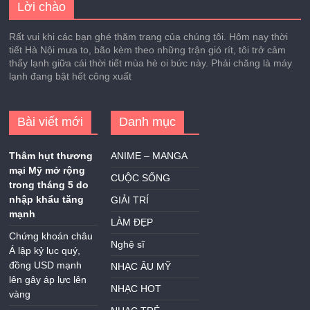
Lời chào
Rất vui khi các bạn ghé thăm trang của chúng tôi. Hôm nay thời
tiết Hà Nội mưa to, bão kèm theo những trận gió rít, tôi trở cảm
thấy lạnh giữa cái thời tiết mùa hè oi bức này. Phải chăng là máy
lạnh đang bật hết công xuất
Bài viết mới
Danh mục
Thâm hụt thương
ANIME – MANGA
mại Mỹ mở rộng
CUỘC SỐNG
trong tháng 5 do
nhập khẩu tăng
GIẢI TRÍ
mạnh
LÀM ĐẸP
Chứng khoán châu
Nghệ sĩ
Á lập kỷ lục quý,
đồng USD mạnh
NHẠC ÂU MỸ
lên gây áp lực lên
NHẠC HOT
vàng