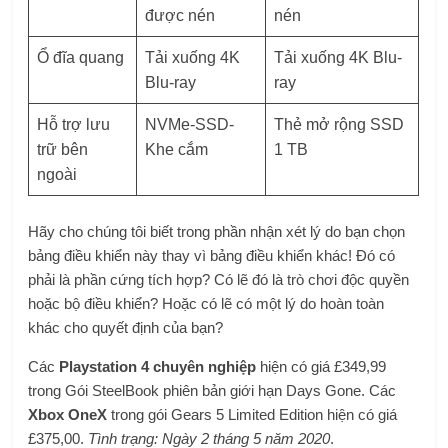
được nén
nén
Ổ đĩa quang
Tải xuống 4K
Tải xuống 4K Blu-
Blu-ray
ray
Hỗ trợ lưu
NVMe-SSD-
Thẻ mở rộng SSD
trữ bên
Khe cắm
1 TB
ngoài
Hãy cho chúng tôi biết trong phần nhận xét lý do bạn chọn
bảng điều khiển này thay vì bảng điều khiển khác! Đó có
phải là phần cứng tích hợp? Có lẽ đó là trò chơi độc quyền
hoặc bộ điều khiển? Hoặc có lẽ có một lý do hoàn toàn
khác cho quyết định của bạn?
Các
Playstation 4 chuyên nghiệp
hiện có giá £349,99
trong Gói SteelBook phiên bản giới hạn Days Gone. Các
Xbox OneX
trong gói Gears 5 Limited Edition hiện có giá
£375,00.
Tình trạng: Ngày 2 tháng 5 năm 2020
.