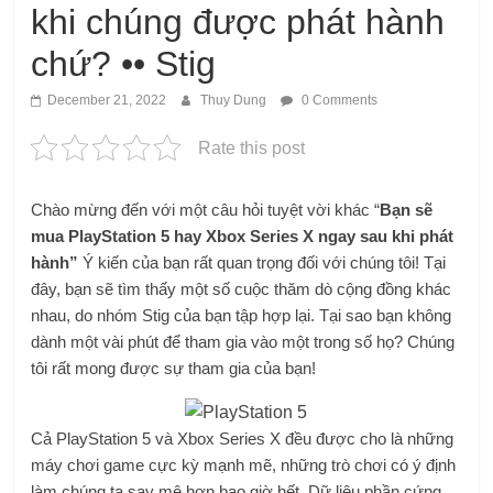
khi chúng được phát hành
chứ? •• Stig
December 21, 2022
Thuy Dung
0 Comments
Rate this post
Chào mừng đến với một câu hỏi tuyệt vời khác “
Bạn sẽ
mua PlayStation 5 hay Xbox Series X ngay sau khi phát
hành”
Ý kiến ​​của bạn rất quan trọng đối với chúng tôi! Tại
đây, bạn sẽ tìm thấy một số cuộc thăm dò cộng đồng khác
nhau, do nhóm Stig của bạn tập hợp lại. Tại sao bạn không
dành một vài phút để tham gia vào một trong số họ? Chúng
tôi rất mong được sự tham gia của bạn!
Cả PlayStation 5 và Xbox Series X đều được cho là những
máy chơi game cực kỳ mạnh mẽ, những trò chơi có ý định
làm chúng ta say mê hơn bao giờ hết. Dữ liệu phần cứng