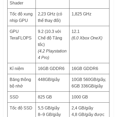
Shader
Tốc độ xung
2,23 GHz (có
1,825 GHz
nhịp GPU
thể thay đổi)
GPU
9.2 (10.3 với
12.1
TeraFLOPS
Chế độ Tăng
(6.0 Xbox OneX)
tốc)
(4.2 Playstation
4 Pro)
Kỉ niệm
16GB GDDR6
16GB GDDR6
Băng thông
448GB/giây
10GB 560GB/giây,
bộ nhớ
6GB 336GB/giây
SSD
825 GB
1000 GB
Tốc độ SSD
5,5 GB/giây
2,4 GB/giây
8–9 GB/giây
4,8 GB/giây được