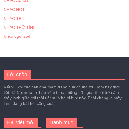
NHẠC ÂU MỸ
NHẠC HOT
NHẠC TRẺ
NHẠC TRỮ TÌNH
Uncategorized
Lời chào
Rất vui khi các bạn ghé thăm trang của chúng tôi. Hôm nay thời
tiết Hà Nội mưa to, bão kèm theo những trận gió rít, tôi trở cảm
thấy lạnh giữa cái thời tiết mùa hè oi bức này. Phải chăng là máy
lạnh đang bật hết công xuất
Bài viết mới
Danh mục