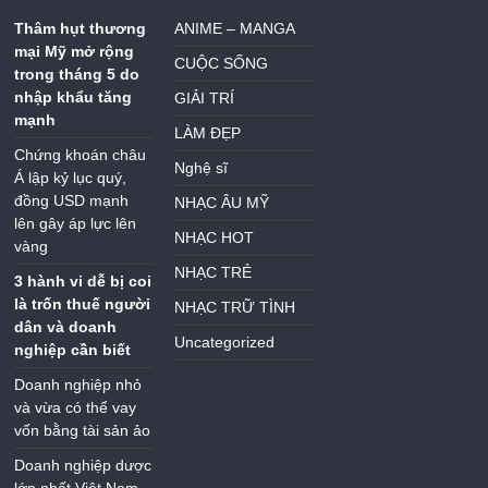
Thâm hụt thương
ANIME – MANGA
mại Mỹ mở rộng
CUỘC SỐNG
trong tháng 5 do
nhập khẩu tăng
GIẢI TRÍ
mạnh
LÀM ĐẸP
Chứng khoán châu
Nghệ sĩ
Á lập kỷ lục quý,
đồng USD mạnh
NHẠC ÂU MỸ
lên gây áp lực lên
NHẠC HOT
vàng
NHẠC TRẺ
3 hành vi dễ bị coi
là trốn thuế người
NHẠC TRỮ TÌNH
dân và doanh
Uncategorized
nghiệp cần biết
Doanh nghiệp nhỏ
và vừa có thể vay
vốn bằng tài sản ảo
Doanh nghiệp dược