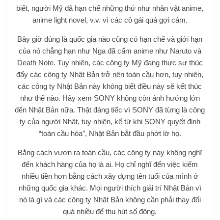
biết, người Mỹ đã hạn chế những thứ như nhân vật anime,
anime light novel, v.v. vì các cô gái quá gợi cảm.
Bây giờ đúng là quốc gia nào cũng có hạn chế và giới hạn
của nó chẳng hạn như Nga đã cấm anime như Naruto và
Death Note. Tuy nhiên, các công ty Mỹ đang thực sự thúc
đẩy các công ty Nhật Bản trở nên toàn cầu hơn, tuy nhiên,
các công ty Nhật Bản này không biết điều này sẽ kết thúc
như thế nào. Hãy xem SONY không còn ảnh hưởng lớn
đến Nhật Bản nữa. Thật đáng tiếc vì SONY đã từng là công
ty của người Nhật, tuy nhiên, kể từ khi SONY quyết định
“toàn cầu hóa”, Nhật Bản bắt đầu phớt lờ họ.
Bằng cách vươn ra toàn cầu, các công ty này không nghĩ
đến khách hàng của họ là ai. Họ chỉ nghĩ đến việc kiếm
nhiều tiền hơn bằng cách xây dựng tên tuổi của mình ở
những quốc gia khác. Mọi người thích giải trí Nhật Bản vì
nó là gì và các công ty Nhật Bản không cần phải thay đổi
quá nhiều để thu hút số đông.