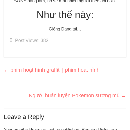
SONY đang làm, họ sẽ mất nhiều người theo dõi hơn.
Như thế này:
Giống
Đang tải…
Post Views:
382
←
phim hoạt hình graffiti | phim hoạt hình
Người huấn luyện Pokemon sương mù
→
Leave a Reply
Your email address will not be published.
Required fields are