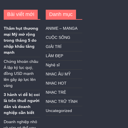
Bài viết mới
Danh mục
Thâm hụt thương
ANIME – MANGA
mại Mỹ mở rộng
CUỘC SỐNG
trong tháng 5 do
nhập khẩu tăng
GIẢI TRÍ
mạnh
LÀM ĐẸP
Chứng khoán châu
Nghệ sĩ
Á lập kỷ lục quý,
đồng USD mạnh
NHẠC ÂU MỸ
lên gây áp lực lên
NHẠC HOT
vàng
NHẠC TRẺ
3 hành vi dễ bị coi
là trốn thuế người
NHẠC TRỮ TÌNH
dân và doanh
Uncategorized
nghiệp cần biết
Doanh nghiệp nhỏ
và vừa có thể vay