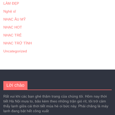
LÀM ĐẸP
Nghệ sĩ
NHẠC ÂU MỸ
NHẠC HOT
NHẠC TRẺ
NHẠC TRỮ TÌNH
Uncategorized
Lời chào
Rất vui khi các bạn ghé thăm trang của chúng tôi. Hôm nay thời
tiết Hà Nội mưa to, bão kèm theo những trận gió rít, tôi trở cảm
thấy lạnh giữa cái thời tiết mùa hè oi bức này. Phải chăng là máy
lạnh đang bật hết công xuất