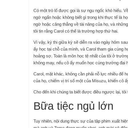
Có một trò lố được gọi là sự ngu ngốc khó hiểu. Về
ngớ ngẩn hoặc không biết gì trong khi thực tế là h
ngờ hoặc căng thẳng về tài năng của họ, và những 
tôi tin rằng Carol có thể là trường hợp thứ hai.
Vì vậy, kỳ thi giữa kỳ sẽ diễn ra vào ngày hôm sau
ấy học tại chỗ của mình, và Carol tham gia cùng h
hoảng sợ. Toán là môn học tệ nhất của tôi ở trường
không may, nếu cô ấy muốn học cùng trường đại họ
Carol, mặt khác, không cần phải nỗ lực nhiều để h
của họ, chiếm vị trí số một của Misuzu, khiến cô ấy
Cho đến khi chúng ta biết được điều ngược lại, tôi
Bữa tiệc ngủ lớn
Tuy nhiên, nội dung thực sự của tập phim xuất hiệ
mà anh và Tomo đang muốn chơi, anh mời cô đến n