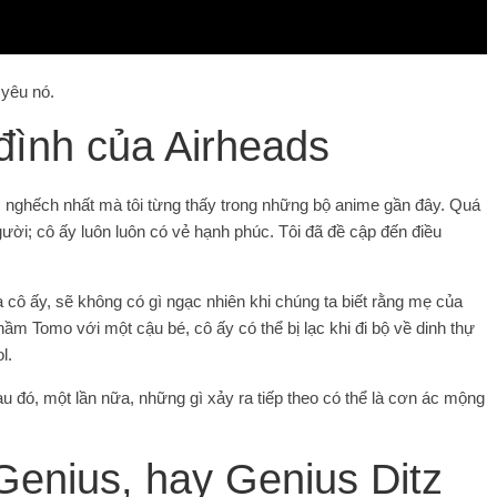
 yêu nó.
 đình của Airheads
ốc nghếch nhất mà tôi từng thấy trong những bộ anime gần đây. Quá
người; cô ấy luôn luôn có vẻ hạnh phúc. Tôi đã đề cập đến điều
cô ấy, sẽ không có gì ngạc nhiên khi chúng ta biết rằng mẹ của
m Tomo với một cậu bé, cô ấy có thể bị lạc khi đi bộ về dinh thự
l.
u đó, một lần nữa, những gì xảy ra tiếp theo có thể là cơn ác mộng
 Genius, hay Genius Ditz