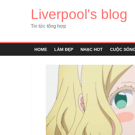
Liverpool's blog
Tin tức tổng hợp
HOME
LÀM ĐẸP
NHẠC HOT
CUỘC SỐN