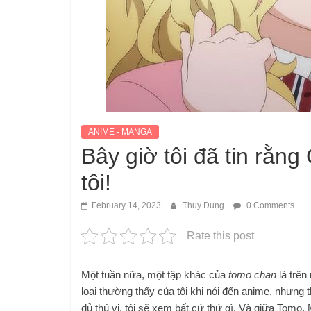
ANIME - MANGA
Bây giờ tôi đã tin rằng
tôi!
February 14, 2023
Thuy Dung
0 Comments
Rate this post
Một tuần nữa, một tập khác của
tomo chan
là trên
loại thường thấy của tôi khi nói đến anime, nhưng t
đủ thú vị, tôi sẽ xem bất cứ thứ gì. Và giữa Tomo,