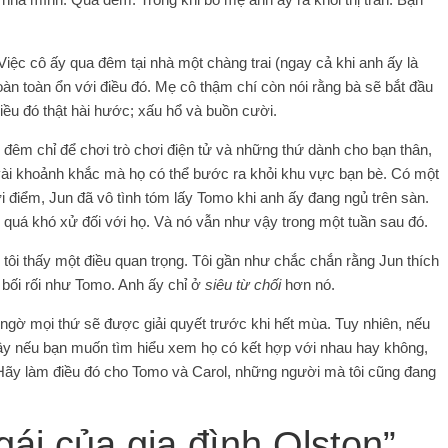
Việc cô ấy qua đêm tại nhà một chàng trai (ngay cả khi anh ấy là
àn toàn ổn với điều đó. Mẹ cô thậm chí còn nói rằng bà sẽ bắt đầu
Điều đó thật hài hước; xấu hổ và buồn cười.
đêm chỉ để chơi trò chơi điện tử và những thứ dành cho bạn thân,
vài khoảnh khắc mà họ có thể bước ra khỏi khu vực bạn bè. Có một
hời điểm, Jun đã vô tình tóm lấy Tomo khi anh ấy đang ngủ trên sàn.
ó quá khó xử đối với họ. Và nó vẫn như vậy trong một tuần sau đó.
 tôi thấy một điều quan trọng. Tôi gần như chắc chắn rằng Jun thích
 bối rối như Tomo. Anh ấy chỉ ở
siêu từ chối
hơn nó.
i ngờ mọi thứ sẽ được giải quyết trước khi hết mùa. Tuy nhiên, nếu
 vậy nếu bạn muốn tìm hiểu xem họ có kết hợp với nhau hay không,
. Hãy làm điều đó cho Tomo và Carol, những người mà tôi cũng đang
ái của gia đình Olston”,