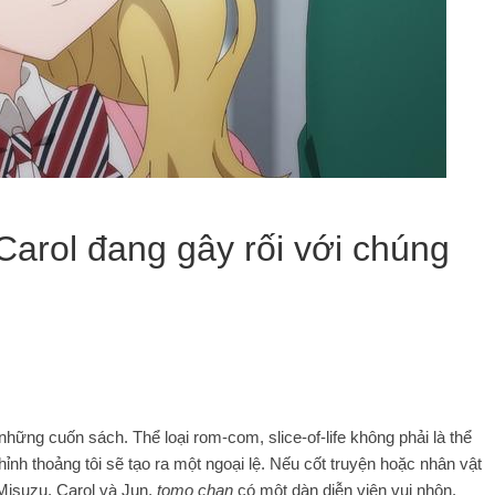
 Carol đang gây rối với chúng
 những cuốn sách. Thể loại rom-com, slice-of-life không phải là thể
hỉnh thoảng tôi sẽ tạo ra một ngoại lệ. Nếu cốt truyện hoặc nhân vật
 Misuzu, Carol và Jun,
tomo chan
có một dàn diễn viên vui nhộn.