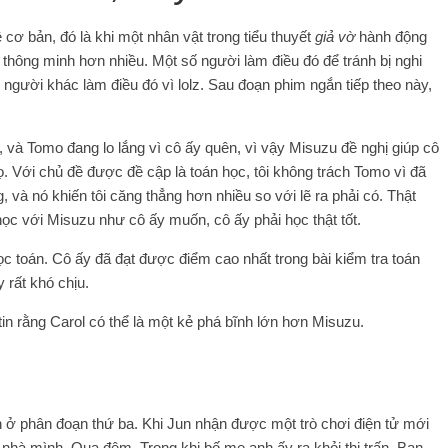
 cơ bản, đó là khi một nhân vật trong tiểu thuyết
giả vờ
hành động
ọ thông minh hơn nhiều. Một số người làm điều đó để tránh bị nghi
người khác làm điều đó vì lolz. Sau đoạn phim ngắn tiếp theo này,
, và Tomo đang lo lắng vì cô ấy quên, vì vậy Misuzu đề nghị giúp cô
ọ. Với chủ đề được đề cập là toán học, tôi không trách Tomo vì đã
, và nó khiến tôi căng thẳng hơn nhiều so với lẽ ra phải có. Thật
c với Misuzu như cô ấy muốn, cô ấy phải học thật tốt.
ọc toán. Cô ấy đã đạt được điểm cao nhất trong bài kiểm tra toán
 rất khó chịu.
 tin rằng Carol có thể là một kẻ phá bĩnh lớn hơn Misuzu.
n ở phân đoạn thứ ba. Khi Jun nhận được một trò chơi điện tử mới
hà mình. Qua đêm. Trong khi bố mẹ anh ấy ra khỏi thị trấn. Bạn