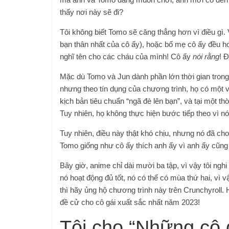
thấy nơi này sẽ đi?
Tôi không biết Tomo sẽ căng thẳng hơn vì điều gì. 
bạn thân nhất của cô ấy), hoặc bố mẹ cô ấy đều ho
nghĩ tên cho các cháu của mình! Cô ấy
nói rằng
! 
Mặc dù Tomo và Jun dành phần lớn thời gian trong 
nhưng theo tín dụng của chương trình, họ có một 
kịch bản tiêu chuẩn “ngã đè lên bạn”, và tại một t
Tuy nhiên, họ không thực hiện bước tiếp theo vì n
Tuy nhiên, điều này thật khó chịu, nhưng nó đã cho
Tomo giống như cô ấy thích anh ấy vì anh ấy cũng
Bây giờ, anime chỉ dài mười ba tập, vì vậy tôi ngh
nó hoạt động đủ tốt, nó có thể có mùa thứ hai, vì
thì hãy ủng hộ chương trình này trên Crunchyroll
đề cử cho cô gái xuất sắc nhất năm 2023!
Tôi cho “Những cô g