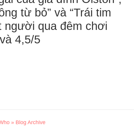
ông từ bỏ” và “Trái tim
ột người qua đêm chơi
 và 4,5/5
Who » Blog Archive