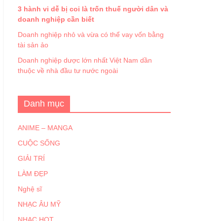
3 hành vi dễ bị coi là trốn thuế người dân và
doanh nghiệp cần biết
Doanh nghiệp nhỏ và vừa có thể vay vốn bằng
tài sản ảo
Doanh nghiệp dược lớn nhất Việt Nam dần
thuộc về nhà đầu tư nước ngoài
Danh mục
ANIME – MANGA
CUỘC SỐNG
GIẢI TRÍ
LÀM ĐẸP
Nghệ sĩ
NHẠC ÂU MỸ
NHẠC HOT