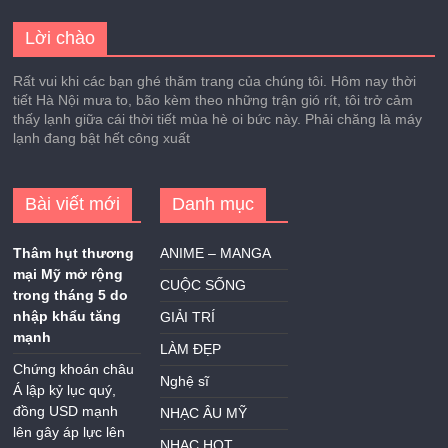
Lời chào
Rất vui khi các bạn ghé thăm trang của chúng tôi. Hôm nay thời
tiết Hà Nội mưa to, bão kèm theo những trận gió rít, tôi trở cảm
thấy lạnh giữa cái thời tiết mùa hè oi bức này. Phải chăng là máy
lạnh đang bật hết công xuất
Bài viết mới
Danh mục
Thâm hụt thương
ANIME – MANGA
mại Mỹ mở rộng
CUỘC SỐNG
trong tháng 5 do
nhập khẩu tăng
GIẢI TRÍ
mạnh
LÀM ĐẸP
Chứng khoán châu
Nghệ sĩ
Á lập kỷ lục quý,
đồng USD mạnh
NHẠC ÂU MỸ
lên gây áp lực lên
NHẠC HOT