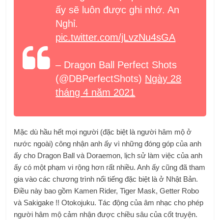
ấy sẽ luôn được ghi nhớ. An
Nghỉ.
pic.twitter.com/jLvzNu4sGA
– Dragon Ball Perfect Shots
(@DBPerfectShots)
Ngày 28
tháng 4 năm 2021
Mặc dù hầu hết mọi người (đặc biệt là người hâm mộ ở
nước ngoài) công nhận anh ấy vì những đóng góp của anh
ấy cho Dragon Ball và Doraemon, lịch sử làm việc của anh
ấy có một phạm vi rộng hơn rất nhiều. Anh ấy cũng đã tham
gia vào các chương trình nổi tiếng đặc biệt là ở Nhật Bản.
Điều này bao gồm Kamen Rider, Tiger Mask, Getter Robo
và Sakigake !! Otokojuku. Tác động của âm nhạc cho phép
người hâm mộ cảm nhận được chiều sâu của cốt truyện.