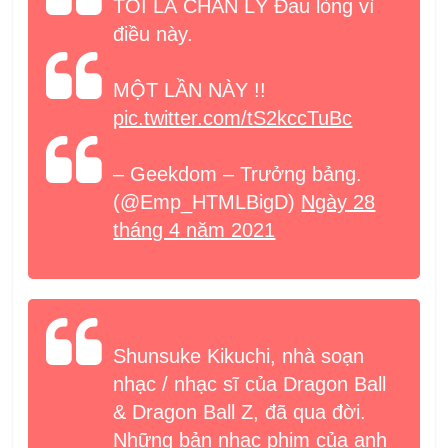
TÔI LÀ CHÂN LÝ Đau lòng vì
điều này.
MỘT LẦN NÀY !!
pic.twitter.com/tS2kccTuBc
– Geekdom – Trưởng bảng.
(@Emp_HTMLBigD)
Ngày 28
tháng 4 năm 2021
Shunsuke Kikuchi, nhà soạn
nhạc / nhạc sĩ của Dragon Ball
& Dragon Ball Z, đã qua đời.
Những bản nhạc phim của anh