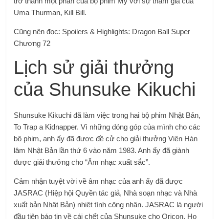
trở thành một phần của bộ phim Mỹ với sự tham gia của
Uma Thurman, Kill Bill.
Cũng nên đọc: Spoilers & Highlights: Dragon Ball Super
Chương 72
Lịch sử giải thưởng
của Shunsuke Kikuchi
Shunsuke Kikuchi đã làm việc trong hai bộ phim Nhật Bản,
To Trap a Kidnapper. Vì những đóng góp của mình cho các
bộ phim, anh ấy đã được đề cử cho giải thưởng Viện Hàn
lâm Nhật Bản lần thứ 6 vào năm 1983. Anh ấy đã giành
được giải thưởng cho “Âm nhạc xuất sắc”.
Cảm nhận tuyệt vời về âm nhạc của anh ấy đã được
JASRAC (Hiệp hội Quyền tác giả, Nhà soạn nhạc và Nhà
xuất bản Nhật Bản) nhiệt tình công nhận. JASRAC là người
đầu tiên báo tin về cái chết của Shunsuke cho Oricon. Họ