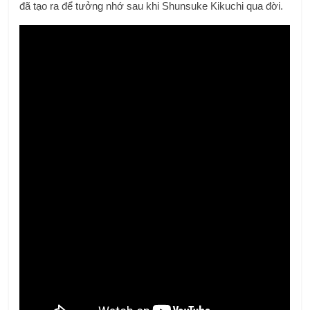
đã tạo ra để tưởng nhớ sau khi Shunsuke Kikuchi qua đời.