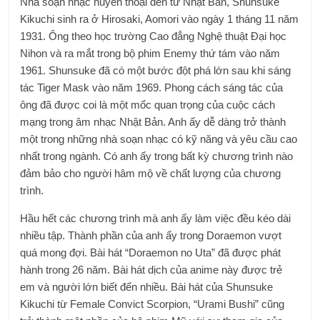
Nhà soạn nhạc huyền thoại đến từ Nhật Bản, Shunsuke
Kikuchi sinh ra ở Hirosaki, Aomori vào ngày 1 tháng 11 năm
1931. Ông theo học trường Cao đẳng Nghệ thuật Đại học
Nihon và ra mắt trong bộ phim Enemy thứ tám vào năm
1961. Shunsuke đã có một bước đột phá lớn sau khi sáng
tác Tiger Mask vào năm 1969. Phong cách sáng tác của
ông đã được coi là một mốc quan trọng của cuộc cách
mạng trong âm nhạc Nhật Bản. Anh ấy dễ dàng trở thành
một trong những nhà soạn nhạc có kỹ năng và yêu cầu cao
nhất trong ngành. Có anh ấy trong bất kỳ chương trình nào
đảm bảo cho người hâm mộ về chất lượng của chương
trình.
Hầu hết các chương trình mà anh ấy làm việc đều kéo dài
nhiều tập. Thành phần của anh ấy trong Doraemon vượt
quá mong đợi. Bài hát “Doraemon no Uta” đã được phát
hành trong 26 năm. Bài hát dịch của anime này được trẻ
em và người lớn biết đến nhiều. Bài hát của Shunsuke
Kikuchi từ Female Convict Scorpion, “Urami Bushi” cũng