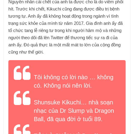
Nguyên nhân cái chết của anh ta được cho là do viêm phổi
hít. Trước khi chết, Kikuchi cũng đang được điều trị bệnh
tương tự. Anh ấy đã không hoạt động trong ngành vì tình
trạng sức khỏe của mình từ năm 2017. Gia đình anh ấy đã
tổ chức tang lễ riêng tư trong khi người hâm mộ và những
người theo dõi đã lên Twitter để thương tiếc sự ra đi của
anh ấy. Đó quả thực là một mất mát to lớn của cộng đồng
cũng như thế giới.
Tôi không có lời nào … không
có. Không nói nên lời.
Shunsuke Kikuchi… nhà soạn
nhạc của Dr Slump và Dragon
Ball, đã qua đời ở tuổi 89.