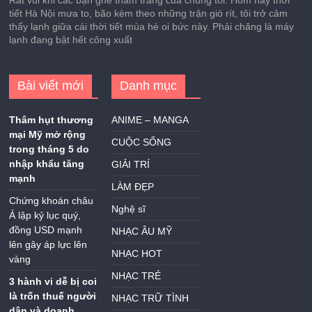
Rất vui khi các bạn ghé thăm trang của chúng tôi. Hôm nay thời
tiết Hà Nội mưa to, bão kèm theo những trận gió rít, tôi trở cảm
thấy lạnh giữa cái thời tiết mùa hè oi bức này. Phải chăng là máy
lạnh đang bật hết công xuất
Bài viết mới
Danh mục
Thâm hụt thương
ANIME – MANGA
mại Mỹ mở rộng
CUỘC SỐNG
trong tháng 5 do
nhập khẩu tăng
GIẢI TRÍ
mạnh
LÀM ĐẸP
Chứng khoán châu
Nghệ sĩ
Á lập kỷ lục quý,
đồng USD mạnh
NHẠC ÂU MỸ
lên gây áp lực lên
NHẠC HOT
vàng
NHẠC TRẺ
3 hành vi dễ bị coi
là trốn thuế người
NHẠC TRỮ TÌNH
dân và doanh