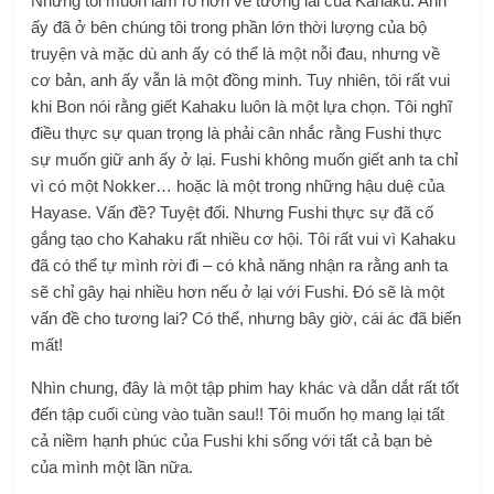
Nhưng tôi muốn làm rõ hơn về tương lai của Kahaku. Anh
ấy đã ở bên chúng tôi trong phần lớn thời lượng của bộ
truyện và mặc dù anh ấy có thể là một nỗi đau, nhưng về
cơ bản, anh ấy vẫn là một đồng minh. Tuy nhiên, tôi rất vui
khi Bon nói rằng giết Kahaku luôn là một lựa chọn. Tôi nghĩ
điều thực sự quan trọng là phải cân nhắc rằng Fushi thực
sự muốn giữ anh ấy ở lại. Fushi không muốn giết anh ta chỉ
vì có một Nokker… hoặc là một trong những hậu duệ của
Hayase. Vấn đề? Tuyệt đối. Nhưng Fushi thực sự đã cố
gắng tạo cho Kahaku rất nhiều cơ hội. Tôi rất vui vì Kahaku
đã có thể tự mình rời đi – có khả năng nhận ra rằng anh ta
sẽ chỉ gây hại nhiều hơn nếu ở lại với Fushi. Đó sẽ là một
vấn đề cho tương lai? Có thể, nhưng bây giờ, cái ác đã biến
mất!
Nhìn chung, đây là một tập phim hay khác và dẫn dắt rất tốt
đến tập cuối cùng vào tuần sau!! Tôi muốn họ mang lại tất
cả niềm hạnh phúc của Fushi khi sống với tất cả bạn bè
của mình một lần nữa.