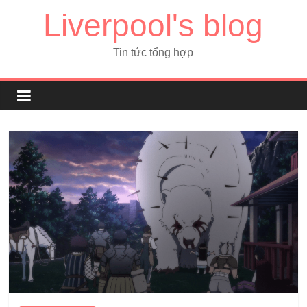
Liverpool's blog
Tin tức tổng hợp