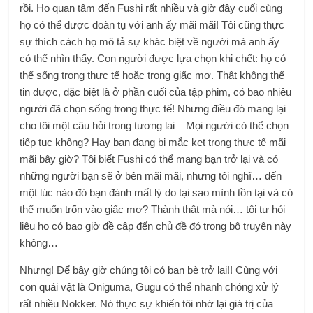
rồi. Họ quan tâm đến Fushi rất nhiều và giờ đây cuối cùng
họ có thể được đoàn tụ với anh ấy mãi mãi! Tôi cũng thực
sự thích cách họ mô tả sự khác biệt về người mà anh ấy
có thể nhìn thấy. Con người được lựa chọn khi chết: họ có
thể sống trong thực tế hoặc trong giấc mơ. Thật không thể
tin được, đặc biệt là ở phần cuối của tập phim, có bao nhiêu
người đã chọn sống trong thực tế! Nhưng điều đó mang lại
cho tôi một câu hỏi trong tương lai – Mọi người có thể chọn
tiếp tục không? Hay bạn đang bị mắc kẹt trong thực tế mãi
mãi bây giờ? Tôi biết Fushi có thể mang bạn trở lại và có
những người bạn sẽ ở bên mãi mãi, nhưng tôi nghĩ… đến
một lúc nào đó bạn đánh mất lý do tại sao mình tồn tại và có
thể muốn trốn vào giấc mơ? Thành thật mà nói… tôi tự hỏi
liệu họ có bao giờ đề cập đến chủ đề đó trong bộ truyện này
không…
Nhưng! Để bây giờ chúng tôi có bạn bè trở lại!! Cùng với
con quái vật là Oniguma, Gugu có thể nhanh chóng xử lý
rất nhiều Nokker. Nó thực sự khiến tôi nhớ lại giá trị của