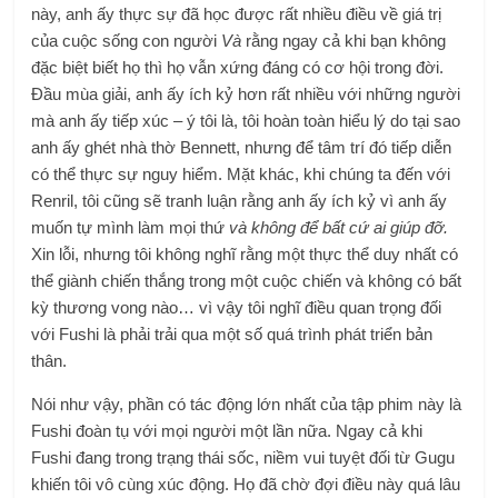
này, anh ấy thực sự đã học được rất nhiều điều về giá trị
của cuộc sống con người
Và
rằng ngay cả khi bạn không
đặc biệt biết họ thì họ vẫn xứng đáng có cơ hội trong đời.
Đầu mùa giải, anh ấy ích kỷ hơn rất nhiều với những người
mà anh ấy tiếp xúc – ý tôi là, tôi hoàn toàn hiểu lý do tại sao
anh ấy ghét nhà thờ Bennett, nhưng để tâm trí đó tiếp diễn
có thể thực sự nguy hiểm. Mặt khác, khi chúng ta đến với
Renril, tôi cũng sẽ tranh luận rằng anh ấy ích kỷ vì anh ấy
muốn tự mình làm mọi thứ
và không để bất cứ ai giúp đỡ.
Xin lỗi, nhưng tôi không nghĩ rằng một thực thể duy nhất có
thể giành chiến thắng trong một cuộc chiến và không có bất
kỳ thương vong nào… vì vậy tôi nghĩ điều quan trọng đối
với Fushi là phải trải qua một số quá trình phát triển bản
thân.
Nói như vậy, phần có tác động lớn nhất của tập phim này là
Fushi đoàn tụ với mọi người một lần nữa. Ngay cả khi
Fushi đang trong trạng thái sốc, niềm vui tuyệt đối từ Gugu
khiến tôi vô cùng xúc động. Họ đã chờ đợi điều này quá lâu