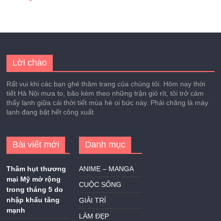
Lời chào
Rất vui khi các bạn ghé thăm trang của chúng tôi. Hôm nay thời
tiết Hà Nội mưa to, bão kèm theo những trận gió rít, tôi trở cảm
thấy lạnh giữa cái thời tiết mùa hè oi bức này. Phải chăng là máy
lạnh đang bật hết công xuất
Bài viết mới
Danh mục
Thâm hụt thương
ANIME – MANGA
mại Mỹ mở rộng
CUỘC SỐNG
trong tháng 5 do
nhập khẩu tăng
GIẢI TRÍ
mạnh
LÀM ĐẸP