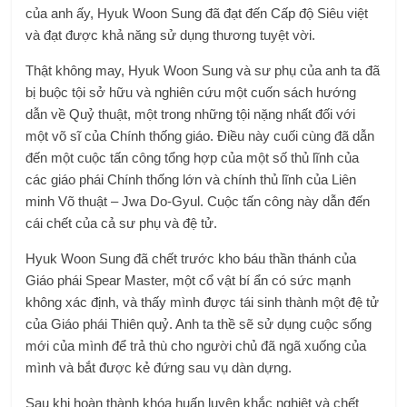
của anh ấy, Hyuk Woon Sung đã đạt đến Cấp độ Siêu việt
và đạt được khả năng sử dụng thương tuyệt vời.
Thật không may, Hyuk Woon Sung và sư phụ của anh ta đã
bị buộc tội sở hữu và nghiên cứu một cuốn sách hướng
dẫn về Quỷ thuật, một trong những tội nặng nhất đối với
một võ sĩ của Chính thống giáo. Điều này cuối cùng đã dẫn
đến một cuộc tấn công tổng hợp của một số thủ lĩnh của
các giáo phái Chính thống lớn và chính thủ lĩnh của Liên
minh Võ thuật – Jwa Do-Gyul. Cuộc tấn công này dẫn đến
cái chết của cả sư phụ và đệ tử.
Hyuk Woon Sung đã chết trước kho báu thần thánh của
Giáo phái Spear Master, một cổ vật bí ẩn có sức mạnh
không xác định, và thấy mình được tái sinh thành một đệ tử
của Giáo phái Thiên quỷ. Anh ta thề sẽ sử dụng cuộc sống
mới của mình để trả thù cho người chủ đã ngã xuống của
mình và bắt được kẻ đứng sau vụ dàn dựng.
Sau khi hoàn thành khóa huấn luyện khắc nghiệt và chết