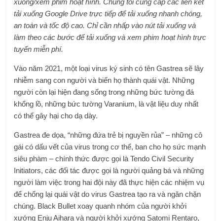
xuống/xem phim hoạt hình. Chúng tôi cung cấp các liên kết
tải xuống Google Drive trực tiếp để tải xuống nhanh chóng,
an toàn và tốc độ cao. Chỉ cần nhấp vào nút tải xuống và
làm theo các bước để tải xuống và xem phim hoạt hình trực
tuyến miễn phí.
Vào năm 2021, một loại virus ký sinh có tên Gastrea sẽ lây
nhiễm sang con người và biến họ thành quái vật. Những
người còn lại hiện đang sống trong những bức tường đá
khổng lồ, những bức tường Varanium, là vật liệu duy nhất
có thể gây hại cho dạ dày.
Gastrea đe dọa, “những đứa trẻ bị nguyền rủa” – những cô
gái có dấu vết của virus trong cơ thể, ban cho họ sức mạnh
siêu phàm – chính thức được gọi là Tendo Civil Security
Initiators, các đối tác được gọi là người quảng bá và những
người làm việc trong hai đội này đã thực hiện các nhiệm vụ
để chống lại quái vật do virus Gastrea tạo ra và ngăn chặn
chúng. Black Bullet xoay quanh nhóm của người khởi
xướng Enju Aihara và người khởi xướng Satomi Rentaro,