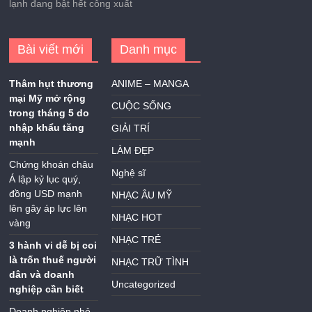
lạnh đang bật hết công xuất
Bài viết mới
Danh mục
Thâm hụt thương
ANIME – MANGA
mại Mỹ mở rộng
CUỘC SỐNG
trong tháng 5 do
nhập khẩu tăng
GIẢI TRÍ
mạnh
LÀM ĐẸP
Chứng khoán châu
Nghệ sĩ
Á lập kỷ lục quý,
đồng USD mạnh
NHẠC ÂU MỸ
lên gây áp lực lên
NHẠC HOT
vàng
NHẠC TRẺ
3 hành vi dễ bị coi
là trốn thuế người
NHẠC TRỮ TÌNH
dân và doanh
Uncategorized
nghiệp cần biết
Doanh nghiệp nhỏ