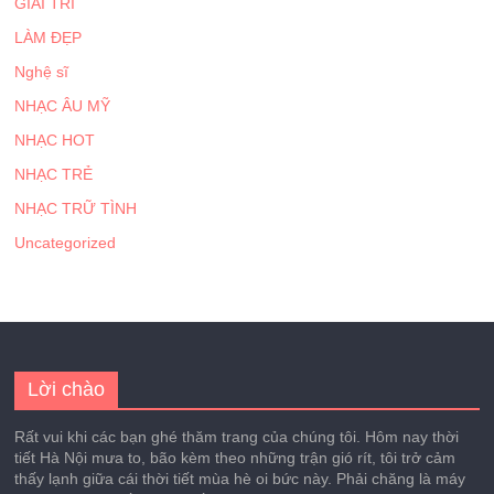
GIẢI TRÍ
LÀM ĐẸP
Nghệ sĩ
NHẠC ÂU MỸ
NHẠC HOT
NHẠC TRẺ
NHẠC TRỮ TÌNH
Uncategorized
Lời chào
Rất vui khi các bạn ghé thăm trang của chúng tôi. Hôm nay thời
tiết Hà Nội mưa to, bão kèm theo những trận gió rít, tôi trở cảm
thấy lạnh giữa cái thời tiết mùa hè oi bức này. Phải chăng là máy