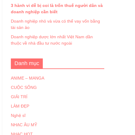
3 hành vi dễ bị coi là trốn thuế người dân và
doanh nghiệp cần biết
Doanh nghiệp nhỏ và vừa có thể vay vốn bằng
tài sản ảo
Doanh nghiệp dược lớn nhất Việt Nam dần
thuộc về nhà đầu tư nước ngoài
Danh mục
ANIME – MANGA
CUỘC SỐNG
GIẢI TRÍ
LÀM ĐẸP
Nghệ sĩ
NHẠC ÂU MỸ
NHẠC HOT