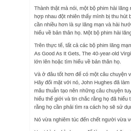
Thành thật mà nói, một bộ phim hài lãng
hợp nhau đột nhiên thấy mình bị thu hút 
cần nhiều hơn là sự lãng mạn và hài hướ
hiểu về bản thân họ. Một bộ phim hài lãn
Trên thực tế, tất cả các bộ phim lãng mạ
As Good As It Gets, The 40-year-old Virg
lớn lên hoặc tìm hiểu về bản thân họ.
Và ở đâu tốt hơn để có một câu chuyện về
Hãy đối mặt với nó, John Hughes đã làm
mâu thuẫn tạo nên những câu chuyện tuyệ
hiểu thế giới và tin chắc rằng họ đã hiểu
rằng họ cần phải tìm ra cách họ sẽ sử dụ
Nó vừa nghiêm túc đến chết người vừa vô