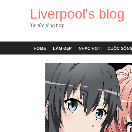
Liverpool's blog
Tin tức tổng hợp
HOME
LÀM ĐẸP
NHẠC HOT
CUỘC SỐN