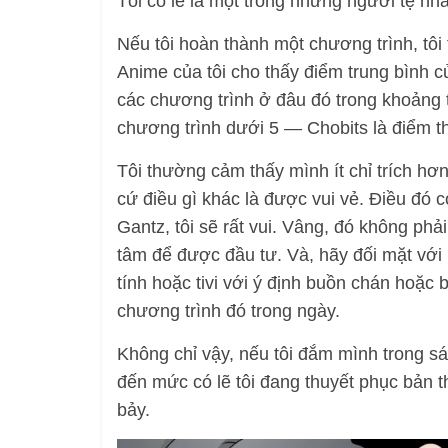
Tôi có lẽ là một trong những người tệ nhất
Nếu tôi hoàn thành một chương trình, tô
Anime của tôi cho thấy điểm trung bình củ
các chương trình ở đâu đó trong khoảng t
chương trình dưới 5 — Chobits là điểm t
Tôi thường cảm thấy mình ít chỉ trích hơ
cứ điều gì khác là được vui vẻ. Điều đó 
Gantz, tôi sẽ rất vui. Vâng, đó không phả
tâm để được đầu tư. Và, hãy đối mặt với 
tính hoặc tivi với ý định buồn chán hoặc 
chương trình đó trong ngày.
Không chỉ vậy, nếu tôi đắm mình trong sá
đến mức có lẽ tôi đang thuyết phục bản t
bảy.