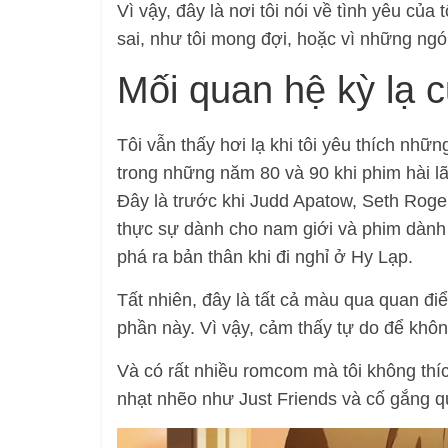
Vì vậy, đây là nơi tôi nói về tình yêu của
sai, như tôi mong đợi, hoặc vì những ngón
Mối quan hệ kỳ lạ 
Tôi vẫn thấy hơi lạ khi tôi yêu thích nhữn
trong những năm 80 và 90 khi phim hài l
Đây là trước khi Judd Apatow, Seth Rog
thực sự dành cho nam giới và phim dành
phá ra bản thân khi đi nghỉ ở Hy Lạp.
Tất nhiên, đây là tất cả màu qua quan đi
phần này. Vì vậy, cảm thấy tự do để không
Và có rất nhiều romcom mà tôi không thí
nhạt nhẽo như Just Friends và cố gắng q