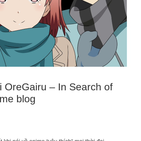
i OreGairu – In Search of
me blog