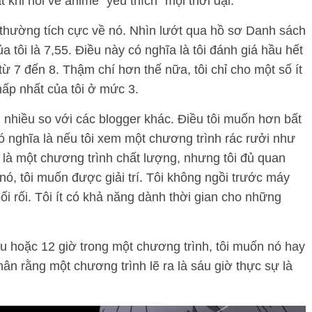
 khi nói về anime “yêu thích” mọi thời đại.
i thường tích cực về nó. Nhìn lướt qua hồ sơ Danh sách
a tôi là 7,55. Điều này có nghĩa là tôi đánh giá hầu hết
ừ 7 đến 8. Thậm chí hơn thế nữa, tôi chỉ cho một số ít
hấp nhất của tôi ở mức 3.
n nhiều so với các blogger khác. Điều tôi muốn hơn bất
có nghĩa là nếu tôi xem một chương trình rác rưởi như
i là một chương trình chất lượng, nhưng tôi đủ quan
nó, tôi muốn được giải trí. Tôi không ngồi trước máy
bối rối. Tôi ít có khả năng dành thời gian cho những
u hoặc 12 giờ trong một chương trình, tôi muốn nó hay
hân rằng một chương trình lẽ ra là sáu giờ thực sự là