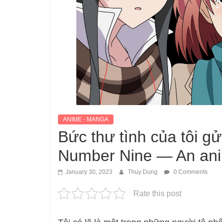
ANIME - MANGA
Bức thư tình của tôi gử
Number Nine — An ani
January 30, 2023
Thuy Dung
0 Comments
Rate this post