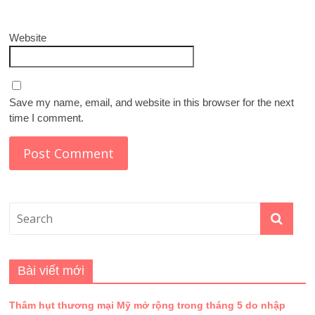
Website
Save my name, email, and website in this browser for the next
time I comment.
Bài viết mới
Thâm hụt thương mại Mỹ mở rộng trong tháng 5 do nhập