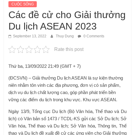
CUỘC SỐNG
Các đề cử cho Giải thưởng
Du lịch ASEAN 2023
September 13, 2022
Thuy Dung
0 Comments
Rate this post
Thứ ba, 13/09/2022 21:49
(GMT + 7)
(ĐCSVN) – Giải thưởng Du lịch ASEAN là sự kiện thường
niên nhằm tôn vinh các địa phương, đơn vị có sản phẩm,
dịch vụ du lịch chất lượng cao, góp phần phát triển bền
vững các điểm du lịch trong khu vực. Khu vực ASEAN.
Ngày 13/9, Tổng cục Du lịch (Bộ Văn hóa, Thể thao và Du
lịch) có Văn bản số 1473 / TCDL-KS gửi các Sở Du lịch; Sở
Văn hóa, Thể thao và Du lịch; Sở Văn hóa, Thông tin, Thể
thao và Du lịch đề xuất đề cử các ứng viên cho Giải thưởng