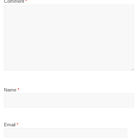
Comment
*
Name
*
Email
*