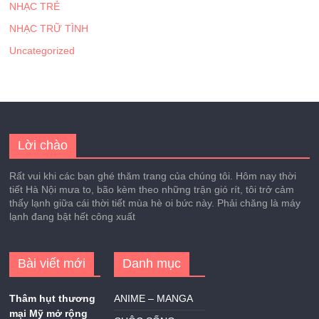
NHẠC TRẺ
NHẠC TRỮ TÌNH
Uncategorized
Lời chào
Rất vui khi các bạn ghé thăm trang của chúng tôi. Hôm nay thời
tiết Hà Nội mưa to, bão kèm theo những trận gió rít, tôi trở cảm
thấy lạnh giữa cái thời tiết mùa hè oi bức này. Phải chăng là máy
lạnh đang bật hết công xuất
Bài viết mới
Danh mục
Thâm hụt thương
ANIME – MANGA
mại Mỹ mở rộng