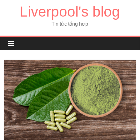
Liverpool's blog
Tin tức tổng hợp