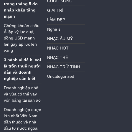
CUỘC SỐNG
trong tháng 5 do
nhập khẩu tăng
GIẢI TRÍ
mạnh
LÀM ĐẸP
Chứng khoán châu
Nghệ sĩ
Á lập kỷ lục quý,
đồng USD mạnh
NHẠC ÂU MỸ
lên gây áp lực lên
NHẠC HOT
vàng
NHẠC TRẺ
3 hành vi dễ bị coi
là trốn thuế người
NHẠC TRỮ TÌNH
dân và doanh
Uncategorized
nghiệp cần biết
Doanh nghiệp nhỏ
và vừa có thể vay
vốn bằng tài sản ảo
Doanh nghiệp dược
lớn nhất Việt Nam
dần thuộc về nhà
đầu tư nước ngoài