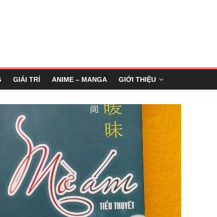
G
GIẢI TRÍ
ANIME – MANGA
GIỚI THIỆU