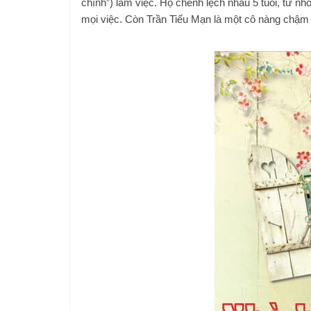
chính”) làm việc. Họ chênh lệch nhau 5 tuổi, từ nh
mọi việc. Còn Trần Tiểu Mạn là một cô nàng chậm 