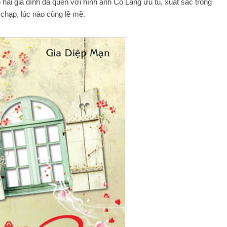
ỏ hai gia đình đã quen với hình ảnh Cố Lãng ưu tú, xuất sắc trong
chạp, lúc nào cũng lề mề.