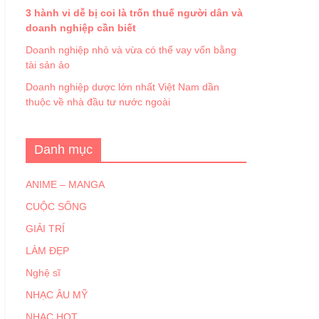
3 hành vi dễ bị coi là trốn thuế người dân và
doanh nghiệp cần biết
Doanh nghiệp nhỏ và vừa có thể vay vốn bằng
tài sản ảo
Doanh nghiệp dược lớn nhất Việt Nam dần
thuộc về nhà đầu tư nước ngoài
Danh mục
ANIME – MANGA
CUỘC SỐNG
GIẢI TRÍ
LÀM ĐẸP
Nghệ sĩ
NHẠC ÂU MỸ
NHẠC HOT