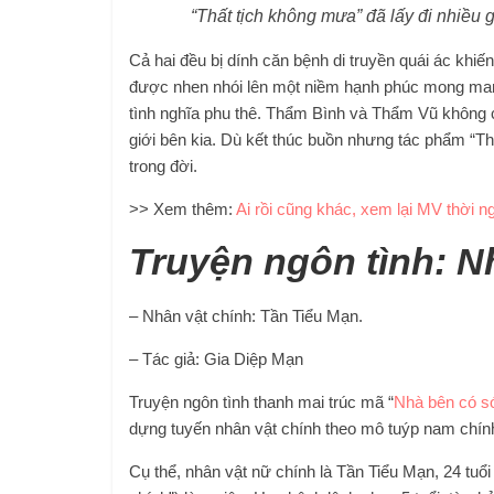
“Thất tịch không mưa” đã lấy đi nhiều 
Cả hai đều bị dính căn bệnh di truyền quái ác khiế
được nhen nhói lên một niềm hạnh phúc mong manh.
tình nghĩa phu thê. Thẩm Bình và Thẩm Vũ không c
giới bên kia. Dù kết thúc buồn nhưng tác phẩm “T
trong đời.
>> Xem thêm:
Ai rồi cũng khác, xem lại MV thời n
Truyện ngôn tình: N
– Nhân vật chính: Tần Tiểu Mạn.
– Tác giả: Gia Diệp Mạn
Truyện ngôn tình thanh mai trúc mã “
Nhà bên có só
dựng tuyến nhân vật chính theo mô tuýp nam chín
Cụ thể, nhân vật nữ chính là Tần Tiểu Mạn, 24 tuổi