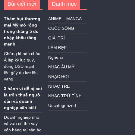
Bài viết mới
Danh mục
Thâm hụt thương
ANIME – MANGA
mại Mỹ mở rộng
CUỘC SỐNG
trong tháng 5 do
nhập khẩu tăng
GIẢI TRÍ
mạnh
LÀM ĐẸP
Chứng khoán châu
Nghệ sĩ
Á lập kỷ lục quý,
đồng USD mạnh
NHẠC ÂU MỸ
lên gây áp lực lên
NHẠC HOT
vàng
NHẠC TRẺ
3 hành vi dễ bị coi
là trốn thuế người
NHẠC TRỮ TÌNH
dân và doanh
Uncategorized
nghiệp cần biết
Doanh nghiệp nhỏ
và vừa có thể vay
vốn bằng tài sản ảo