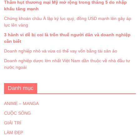
Thâm hụt thương mại Mỹ mở rộng trong tháng 5 do nhập
khẩu tăng mạnh
Chứng khoán châu Á lập kỷ lục quý, đồng USD mạnh lên gây áp
lực lên vàng
3 hành vi dễ bị coi là trốn thuế người dân và doanh nghiệp
cần biết
Doanh nghiệp nhỏ và vừa có thể vay vốn bằng tài sản ảo
Doanh nghiệp dược lớn nhất Việt Nam dần thuộc về nhà đầu tư
nước ngoài
Danh mục
ANIME – MANGA
CUỘC SỐNG
GIẢI TRÍ
LÀM ĐẸP