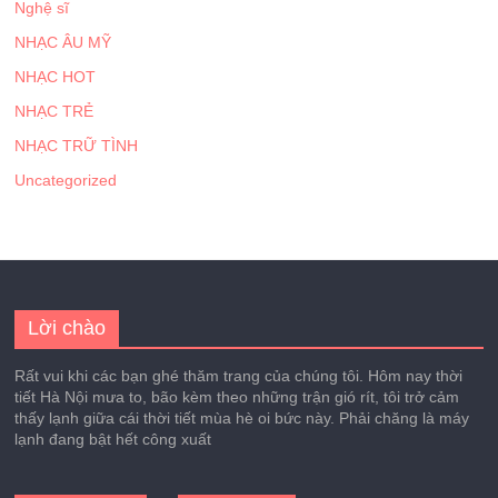
Nghệ sĩ
NHẠC ÂU MỸ
NHẠC HOT
NHẠC TRẺ
NHẠC TRỮ TÌNH
Uncategorized
Lời chào
Rất vui khi các bạn ghé thăm trang của chúng tôi. Hôm nay thời
tiết Hà Nội mưa to, bão kèm theo những trận gió rít, tôi trở cảm
thấy lạnh giữa cái thời tiết mùa hè oi bức này. Phải chăng là máy
lạnh đang bật hết công xuất