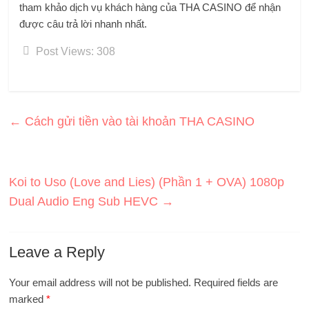
tham khảo dịch vụ khách hàng của THA CASINO để nhận
được câu trả lời nhanh nhất.
Post Views:
308
←
Cách gửi tiền vào tài khoản THA CASINO
Koi to Uso (Love and Lies) (Phần 1 + OVA) 1080p
Dual Audio Eng Sub HEVC
→
Leave a Reply
Your email address will not be published.
Required fields are
marked
*