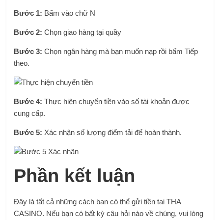
Bước 1:
Bấm vào chữ N
Bước 2:
Chọn giao hàng tại quầy
Bước 3:
Chọn ngân hàng mà bạn muốn nạp rồi bấm Tiếp
theo.
Bước 4:
Thực hiện chuyển tiền vào số tài khoản được
cung cấp.
Bước 5:
Xác nhận số lượng điểm tải để hoàn thành.
Phần kết luận
Đây là tất cả những cách bạn có thể gửi tiền tại THA
CASINO. Nếu bạn có bất kỳ câu hỏi nào về chúng, vui lòng