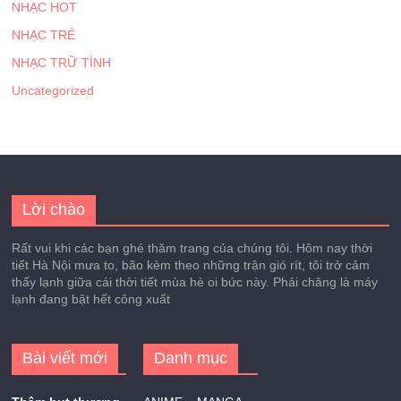
NHẠC HOT
NHẠC TRẺ
NHẠC TRỮ TÌNH
Uncategorized
Lời chào
Rất vui khi các bạn ghé thăm trang của chúng tôi. Hôm nay thời
tiết Hà Nội mưa to, bão kèm theo những trận gió rít, tôi trở cảm
thấy lạnh giữa cái thời tiết mùa hè oi bức này. Phải chăng là máy
lạnh đang bật hết công xuất
Bài viết mới
Danh mục