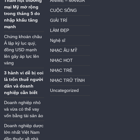
Thâm hụt thương
ANIME – MANGA
mại Mỹ mở rộng
CUỘC SỐNG
trong tháng 5 do
nhập khẩu tăng
GIẢI TRÍ
mạnh
LÀM ĐẸP
Chứng khoán châu
Nghệ sĩ
Á lập kỷ lục quý,
đồng USD mạnh
NHẠC ÂU MỸ
lên gây áp lực lên
NHẠC HOT
vàng
NHẠC TRẺ
3 hành vi dễ bị coi
là trốn thuế người
NHẠC TRỮ TÌNH
dân và doanh
Uncategorized
nghiệp cần biết
Doanh nghiệp nhỏ
và vừa có thể vay
vốn bằng tài sản ảo
Doanh nghiệp dược
lớn nhất Việt Nam
dần thuộc về nhà