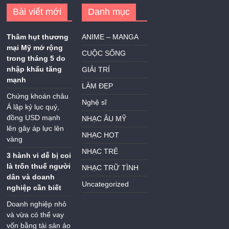
Bài viết mới
Danh mục
Thâm hụt thương
ANIME – MANGA
mại Mỹ mở rộng
CUỘC SỐNG
trong tháng 5 do
nhập khẩu tăng
GIẢI TRÍ
mạnh
LÀM ĐẸP
Chứng khoán châu
Nghệ sĩ
Á lập kỷ lục quý,
đồng USD mạnh
NHẠC ÂU MỸ
lên gây áp lực lên
NHẠC HOT
vàng
NHẠC TRẺ
3 hành vi dễ bị coi
là trốn thuế người
NHẠC TRỮ TÌNH
dân và doanh
Uncategorized
nghiệp cần biết
Doanh nghiệp nhỏ
và vừa có thể vay
vốn bằng tài sản ảo