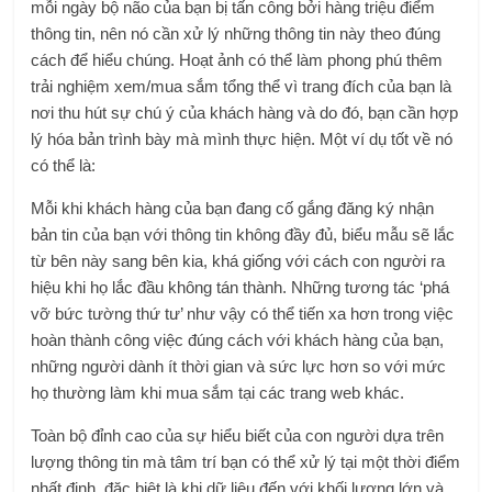
mỗi ngày bộ não của bạn bị tấn công bởi hàng triệu điểm
thông tin, nên nó cần xử lý những thông tin này theo đúng
cách để hiểu chúng. Hoạt ảnh có thể làm phong phú thêm
trải nghiệm xem/mua sắm tổng thể vì trang đích của bạn là
nơi thu hút sự chú ý của khách hàng và do đó, bạn cần hợp
lý hóa bản trình bày mà mình thực hiện. Một ví dụ tốt về nó
có thể là:
Mỗi khi khách hàng của bạn đang cố gắng đăng ký nhận
bản tin của bạn với thông tin không đầy đủ, biểu mẫu sẽ lắc
từ bên này sang bên kia, khá giống với cách con người ra
hiệu khi họ lắc đầu không tán thành. Những tương tác ‘phá
vỡ bức tường thứ tư’ như vậy có thể tiến xa hơn trong việc
hoàn thành công việc đúng cách với khách hàng của bạn,
những người dành ít thời gian và sức lực hơn so với mức
họ thường làm khi mua sắm tại các trang web khác.
Toàn bộ đỉnh cao của sự hiểu biết của con người dựa trên
lượng thông tin mà tâm trí bạn có thể xử lý tại một thời điểm
nhất định, đặc biệt là khi dữ liệu đến với khối lượng lớn và