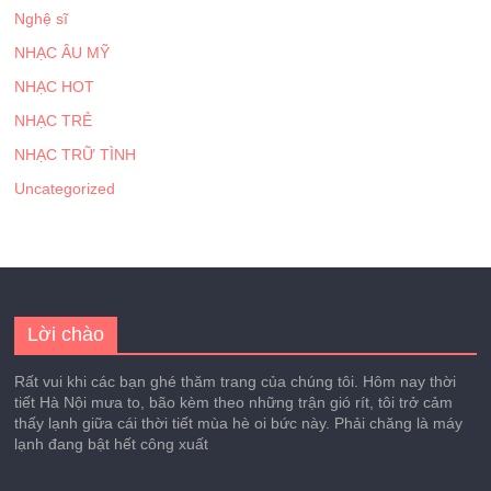
Nghệ sĩ
NHẠC ÂU MỸ
NHẠC HOT
NHẠC TRẺ
NHẠC TRỮ TÌNH
Uncategorized
Lời chào
Rất vui khi các bạn ghé thăm trang của chúng tôi. Hôm nay thời
tiết Hà Nội mưa to, bão kèm theo những trận gió rít, tôi trở cảm
thấy lạnh giữa cái thời tiết mùa hè oi bức này. Phải chăng là máy
lạnh đang bật hết công xuất