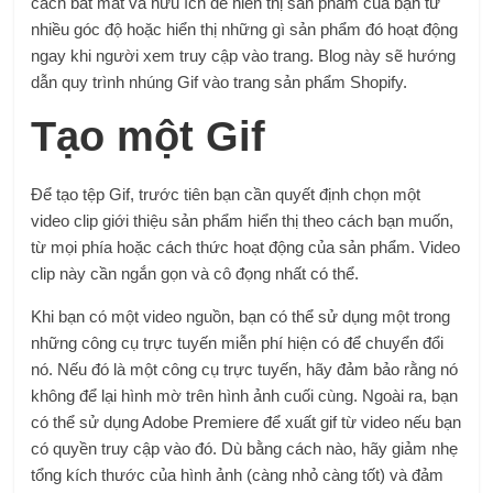
cách bắt mắt và hữu ích để hiển thị sản phẩm của bạn từ
nhiều góc độ hoặc hiển thị những gì sản phẩm đó hoạt động
ngay khi người xem truy cập vào trang. Blog này sẽ hướng
dẫn quy trình nhúng Gif vào trang sản phẩm Shopify.
Tạo một Gif
Để tạo tệp Gif, trước tiên bạn cần quyết định chọn một
video clip giới thiệu sản phẩm hiển thị theo cách bạn muốn,
từ mọi phía hoặc cách thức hoạt động của sản phẩm. Video
clip này cần ngắn gọn và cô đọng nhất có thể.
Khi bạn có một video nguồn, bạn có thể sử dụng một trong
những công cụ trực tuyến miễn phí hiện có để chuyển đổi
nó. Nếu đó là một công cụ trực tuyến, hãy đảm bảo rằng nó
không để lại hình mờ trên hình ảnh cuối cùng. Ngoài ra, bạn
có thể sử dụng Adobe Premiere để xuất gif từ video nếu bạn
có quyền truy cập vào đó. Dù bằng cách nào, hãy giảm nhẹ
tổng kích thước của hình ảnh (càng nhỏ càng tốt) và đảm