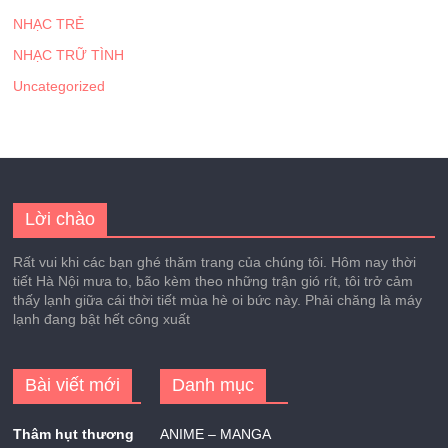
NHẠC TRẺ
NHẠC TRỮ TÌNH
Uncategorized
Lời chào
Rất vui khi các bạn ghé thăm trang của chúng tôi. Hôm nay thời
tiết Hà Nội mưa to, bão kèm theo những trận gió rít, tôi trở cảm
thấy lạnh giữa cái thời tiết mùa hè oi bức này. Phải chăng là máy
lạnh đang bật hết công xuất
Bài viết mới
Danh mục
Thâm hụt thương
ANIME – MANGA