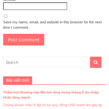
Save my name, email, and website in this browser for the next
time I comment.
Bài viết mới
Thâm hụt thương mại Mỹ mở rộng trong tháng 5 do nhập
khẩu tăng mạnh
Chứng khoán châu Á lập kỷ lục quý, đồng USD mạnh lên gây áp