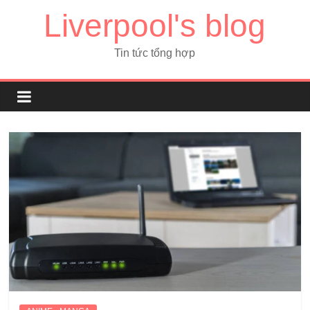
Liverpool's blog
Tin tức tổng hợp