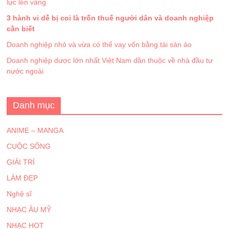
lực lên vàng
3 hành vi dễ bị coi là trốn thuế người dân và doanh nghiệp
cần biết
Doanh nghiệp nhỏ và vừa có thể vay vốn bằng tài sản ảo
Doanh nghiệp dược lớn nhất Việt Nam dần thuộc về nhà đầu tư
nước ngoài
Danh mục
ANIME – MANGA
CUỘC SỐNG
GIẢI TRÍ
LÀM ĐẸP
Nghệ sĩ
NHẠC ÂU MỸ
NHẠC HOT