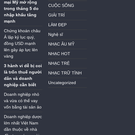
mại Mỹ mở rộng
CUỘC SỐNG
trong tháng 5 do
nhập khẩu tăng
GIẢI TRÍ
mạnh
LÀM ĐẸP
Chứng khoán châu
Nghệ sĩ
Á lập kỷ lục quý,
đồng USD mạnh
NHẠC ÂU MỸ
lên gây áp lực lên
NHẠC HOT
vàng
NHẠC TRẺ
3 hành vi dễ bị coi
là trốn thuế người
NHẠC TRỮ TÌNH
dân và doanh
Uncategorized
nghiệp cần biết
Doanh nghiệp nhỏ
và vừa có thể vay
vốn bằng tài sản ảo
Doanh nghiệp dược
lớn nhất Việt Nam
dần thuộc về nhà