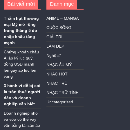
Bài viết mới
Danh mục
Thâm hụt thương
ANIME – MANGA
mại Mỹ mở rộng
CUỘC SỐNG
trong tháng 5 do
nhập khẩu tăng
GIẢI TRÍ
mạnh
LÀM ĐẸP
Chứng khoán châu
Nghệ sĩ
Á lập kỷ lục quý,
đồng USD mạnh
NHẠC ÂU MỸ
lên gây áp lực lên
NHẠC HOT
vàng
NHẠC TRẺ
3 hành vi dễ bị coi
là trốn thuế người
NHẠC TRỮ TÌNH
dân và doanh
Uncategorized
nghiệp cần biết
Doanh nghiệp nhỏ
và vừa có thể vay
vốn bằng tài sản ảo