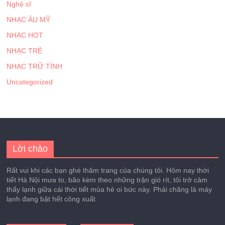
Nghệ sĩ
NHẠC ÂU MỸ
NHẠC HOT
NHẠC TRẺ
NHẠC TRỮ TÌNH
Uncategorized
Lời chào
Rất vui khi các bạn ghé thăm trang của chúng tôi. Hôm nay thời
tiết Hà Nội mưa to, bão kèm theo những trận gió rít, tôi trở cảm
thấy lạnh giữa cái thời tiết mùa hè oi bức này. Phải chăng là máy
lạnh đang bật hết công xuất