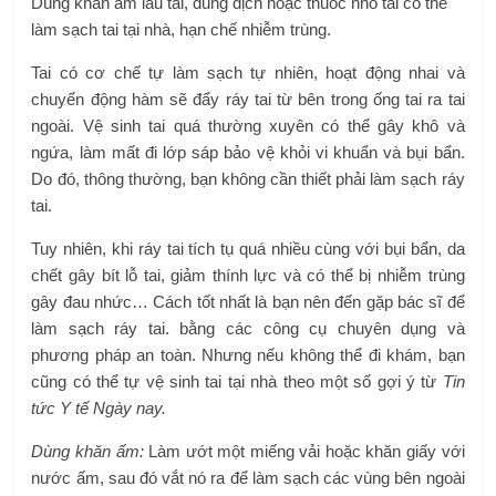
Dùng khăn ấm lau tai, dung dịch hoặc thuốc nhỏ tai có thể
làm sạch tai tại nhà, hạn chế nhiễm trùng.
Tai có cơ chế tự làm sạch tự nhiên, hoạt động nhai và
chuyển động hàm sẽ đẩy ráy tai từ bên trong ống tai ra tai
ngoài. Vệ sinh tai quá thường xuyên có thể gây khô và
ngứa, làm mất đi lớp sáp bảo vệ khỏi vi khuẩn và bụi bẩn.
Do đó, thông thường, bạn không cần thiết phải làm sạch ráy
tai.
Tuy nhiên, khi ráy tai tích tụ quá nhiều cùng với bụi bẩn, da
chết gây bít lỗ tai, giảm thính lực và có thể bị nhiễm trùng
gây đau nhức… Cách tốt nhất là bạn nên đến gặp bác sĩ để
làm sạch ráy tai. bằng các công cụ chuyên dụng và
phương pháp an toàn. Nhưng nếu không thể đi khám, bạn
cũng có thể tự vệ sinh tai tại nhà theo một số gợi ý từ
Tin
tức Y tế Ngày nay.
Dùng khăn ấm:
Làm ướt một miếng vải hoặc khăn giấy với
nước ấm, sau đó vắt nó ra để làm sạch các vùng bên ngoài