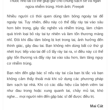
Thuốc nhỏ tai có thể giúp giữ cho chúng sạch sẽ và ngăn
ngừa nhiễm trùng. Hình ảnh:
Freepik
Nhiều người có thói quen dùng tăm bông ngoáy tai để
ngoáy tai. Tuy nhiên, điều này có thể đẩy ráy tai vào sâu
hơn bên trong, gây tắc nghẽn và nhiễm trùng, làm chậm
quá trình loại bỏ ráy tai tự nhiên và làm tổn thương màng
nhĩ. Đôi khi đầu tăm bông bị kẹt trong tai, ảnh hưởng đến
thính giác, gây đau tai. Bạn không nên dùng bất cứ thứ gì
nhét trực tiếp vào tai để cố lấy ráy tai ra, vì điều này có thể
gây tổn thương và đẩy ráy tai vào sâu hơn, làm tăng nguy
cơ nhiễm trùng.
Bạn nên đến gặp bác sĩ nếu ráy tai của bạn bị tắc và bạn
không cảm thấy thoải mái khi sử dụng các phương pháp
làm sạch tại nhà. Khi có các dấu hiệu của bệnh viêm tai
như đau trong hoặc xung quanh tai, chảy mủ tai, khó
nghe… mọi người nên đến gặp bác sĩ để được điều trị.
Mai Cát