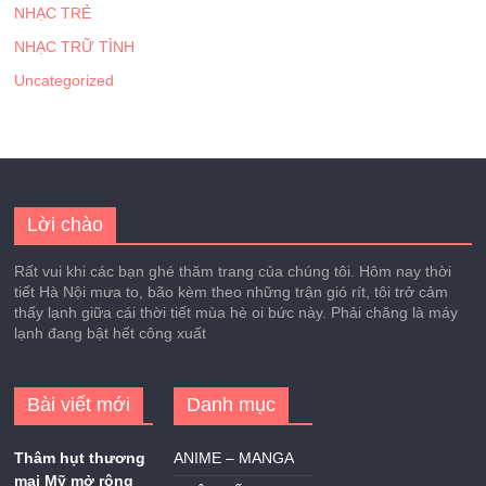
NHẠC TRẺ
NHẠC TRỮ TÌNH
Uncategorized
Lời chào
Rất vui khi các bạn ghé thăm trang của chúng tôi. Hôm nay thời
tiết Hà Nội mưa to, bão kèm theo những trận gió rít, tôi trở cảm
thấy lạnh giữa cái thời tiết mùa hè oi bức này. Phải chăng là máy
lạnh đang bật hết công xuất
Bài viết mới
Danh mục
Thâm hụt thương
ANIME – MANGA
mại Mỹ mở rộng