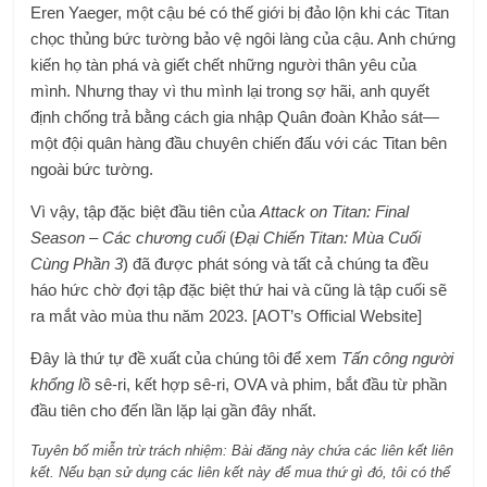
Eren Yaeger, một cậu bé có thế giới bị đảo lộn khi các Titan
chọc thủng bức tường bảo vệ ngôi làng của cậu. Anh chứng
kiến ​​họ tàn phá và giết chết những người thân yêu của
mình. Nhưng thay vì thu mình lại trong sợ hãi, anh quyết
định chống trả bằng cách gia nhập Quân đoàn Khảo sát—
một đội quân hàng đầu chuyên chiến đấu với các Titan bên
ngoài bức tường.
Vì vậy, tập đặc biệt đầu tiên của
Attack on Titan: Final
Season – Các chương cuối
(
Đại Chiến Titan: Mùa Cuối
Cùng Phần 3
) đã được phát sóng và tất cả chúng ta đều
háo hức chờ đợi tập đặc biệt thứ hai và cũng là tập cuối sẽ
ra mắt vào mùa thu năm 2023. [AOT’s Official Website]
Đây là thứ tự đề xuất của chúng tôi để xem
Tấn công người
khổng lồ
sê-ri, kết hợp sê-ri, OVA và phim, bắt đầu từ phần
đầu tiên cho đến lần lặp lại gần đây nhất.
Tuyên bố miễn trừ trách nhiệm: Bài đăng này chứa các liên kết liên
kết.
Nếu bạn sử dụng các liên kết này để mua thứ gì đó, tôi có thể