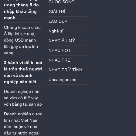
CUỘC SỐNG
trong tháng 5 do
nhập khẩu tăng
GIẢI TRÍ
mạnh
LÀM ĐẸP
Chứng khoán châu
Nghệ sĩ
Á lập kỷ lục quý,
đồng USD mạnh
NHẠC ÂU MỸ
lên gây áp lực lên
NHẠC HOT
vàng
NHẠC TRẺ
3 hành vi dễ bị coi
là trốn thuế người
NHẠC TRỮ TÌNH
dân và doanh
Uncategorized
nghiệp cần biết
Doanh nghiệp nhỏ
và vừa có thể vay
vốn bằng tài sản ảo
Doanh nghiệp dược
lớn nhất Việt Nam
dần thuộc về nhà
đầu tư nước ngoài