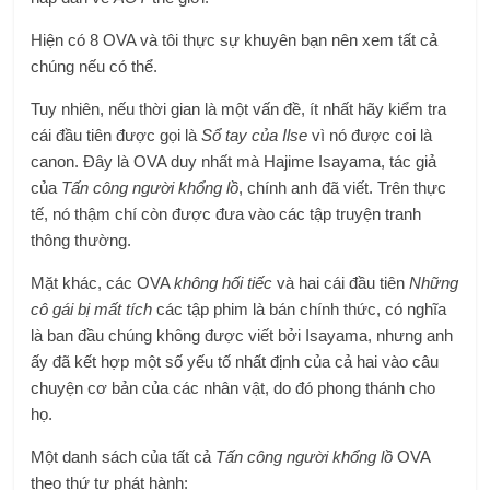
Hiện có 8 OVA và tôi thực sự khuyên bạn nên xem tất cả
chúng nếu có thể.
Tuy nhiên, nếu thời gian là một vấn đề, ít nhất hãy kiểm tra
cái đầu tiên được gọi là
Sổ tay của Ilse
vì nó được coi là
canon. Đây là OVA duy nhất mà Hajime Isayama, tác giả
của
Tấn công người khổng lồ
, chính anh đã viết. Trên thực
tế, nó thậm chí còn được đưa vào các tập truyện tranh
thông thường.
Mặt khác, các OVA
không hối tiếc
và hai cái đầu tiên
Những
cô gái bị mất tích
các tập phim là bán chính thức, có nghĩa
là ban đầu chúng không được viết bởi Isayama, nhưng anh
ấy đã kết hợp một số yếu tố nhất định của cả hai vào câu
chuyện cơ bản của các nhân vật, do đó phong thánh cho
họ.
Một danh sách của tất cả
Tấn công người khổng lồ
OVA
theo thứ tự phát hành: