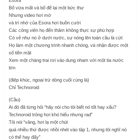
Esora
Bố vừa mất và bố để lại một bức thư
Nhưng video hơi mờ
và trí nhớ của Esora hơi buồn cười
Các công viên họ đến thăm không thực sự phù hợp
Có vẻ như nó ở dưới nước, sự nóng lên toàn cầu là cứt
Họ làm một chương trình nhanh chóng, và nhận được một
số tiền mặt
Xem một chàng trai rơi vào dung nham với một tia nước
lớn
(điệp khúc, ngoại trừ dòng cuối cùng là)
Chỉ Technoroid
(Cầu)
Ai đó đã từng hỏi “hãy nói cho tôi biết nó tốt hay xấu?
Technoroid trông hơi khó hiểu nhưng rad”
Tôi nói “vâng, hơi lạ một chút
quá nhiều thứ được nhồi nhét vào tập 1, nhưng tôi nghĩ nó
có thể hay đấy”