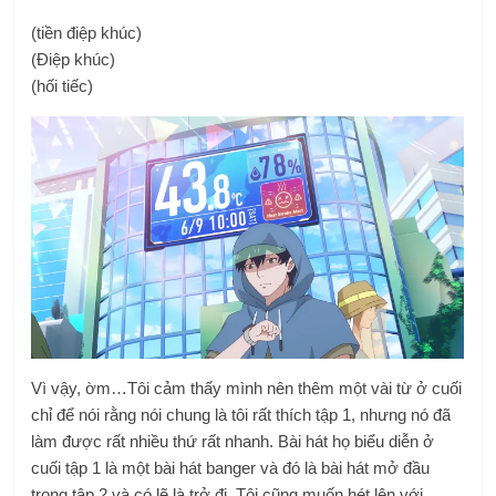
(tiền điệp khúc)
(Điệp khúc)
(hối tiếc)
Vì vậy, ờm…Tôi cảm thấy mình nên thêm một vài từ ở cuối
chỉ để nói rằng nói chung là tôi rất thích tập 1, nhưng nó đã
làm được rất nhiều thứ rất nhanh. Bài hát họ biểu diễn ở
cuối tập 1 là một bài hát banger và đó là bài hát mở đầu
trong tập 2 và có lẽ là trở đi. Tôi cũng muốn hét lên với