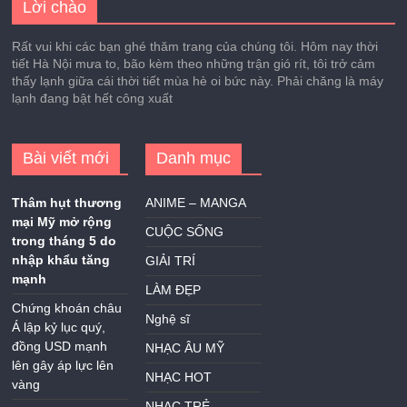
Lời chào
Rất vui khi các bạn ghé thăm trang của chúng tôi. Hôm nay thời
tiết Hà Nội mưa to, bão kèm theo những trận gió rít, tôi trở cảm
thấy lạnh giữa cái thời tiết mùa hè oi bức này. Phải chăng là máy
lạnh đang bật hết công xuất
Bài viết mới
Danh mục
Thâm hụt thương
ANIME – MANGA
mại Mỹ mở rộng
CUỘC SỐNG
trong tháng 5 do
nhập khẩu tăng
GIẢI TRÍ
mạnh
LÀM ĐẸP
Chứng khoán châu
Nghệ sĩ
Á lập kỷ lục quý,
đồng USD mạnh
NHẠC ÂU MỸ
lên gây áp lực lên
NHẠC HOT
vàng
NHẠC TRẺ