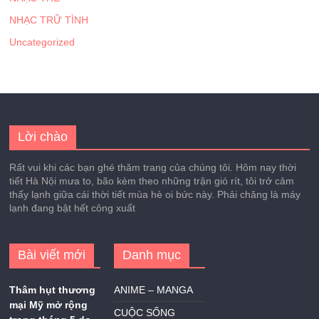
NHẠC TRỮ TÌNH
Uncategorized
Lời chào
Rất vui khi các bạn ghé thăm trang của chúng tôi. Hôm nay thời
tiết Hà Nội mưa to, bão kèm theo những trận gió rít, tôi trở cảm
thấy lạnh giữa cái thời tiết mùa hè oi bức này. Phải chăng là máy
lạnh đang bật hết công xuất
Bài viết mới
Danh mục
Thâm hụt thương
ANIME – MANGA
mại Mỹ mở rộng
CUỘC SỐNG