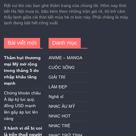
Rất vui khi các bạn ghé thăm trang của chúng tôi. Hôm nay thời
tiết Hà Nội mưa to, bão kèm theo những trận gió rít, tôi trở cảm
thấy lạnh giữa cái thời tiết mùa hè oi bức này. Phải chăng là máy
lạnh đang bật hết công xuất
Bài viết mới
Danh mục
Thâm hụt thương
ANIME – MANGA
mại Mỹ mở rộng
CUỘC SỐNG
trong tháng 5 do
nhập khẩu tăng
GIẢI TRÍ
mạnh
LÀM ĐẸP
Chứng khoán châu
Nghệ sĩ
Á lập kỷ lục quý,
đồng USD mạnh
NHẠC ÂU MỸ
lên gây áp lực lên
NHẠC HOT
vàng
NHẠC TRẺ
3 hành vi dễ bị coi
là trốn thuế người
NHẠC TRỮ TÌNH