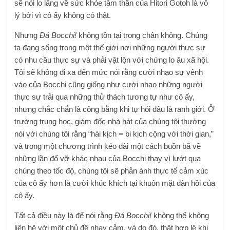
sẽ nói lo lắng về sức khỏe tâm thần của Hitori Gotoh là vô
lý bởi vì cô ấy không có thật.
Nhưng
Đá Bocchi!
không tồn tại trong chân không. Chúng
ta đang sống trong một thế giới nơi những người thực sự
có nhu cầu thực sự và phải vật lộn với chứng lo âu xã hội.
Tôi sẽ không đi xa đến mức nói rằng cười nhạo sự vênh
váo của Bocchi cũng giống như cười nhạo những người
thực sự trải qua những thử thách tương tự như cô ấy,
nhưng chắc chắn là công bằng khi tự hỏi đâu là ranh giới. Ở
trường trung học, giám đốc nhà hát của chúng tôi thường
nói với chúng tôi rằng “hài kịch = bi kịch cộng với thời gian,”
và trong một chương trình kéo dài một cách buồn bã về
những lần đổ vỡ khác nhau của Bocchi thay vì lướt qua
chúng theo tốc độ, chúng tôi sẽ phản ánh thực tế cảm xúc
của cô ấy hơn là cười khúc khích tại khuôn mặt đàn hồi của
cô ấy.
Tất cả điều này là để nói rằng
Đá Bocchi!
không thể không
liên hệ với một chủ đề nhạy cảm, và do đó, thật hợp lệ khi