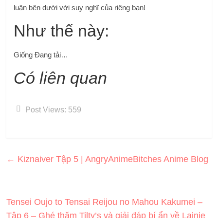
luận bên dưới với suy nghĩ của riêng bạn!
Như thế này:
Giống
Đang tải…
Có liên quan
Post Views:
559
←
Kiznaiver Tập 5 | AngryAnimeBitches Anime Blog
Tensei Oujo to Tensai Reijou no Mahou Kakumei –
Tập 6 – Ghé thăm Tilty’s và giải đáp bí ẩn về Lainie