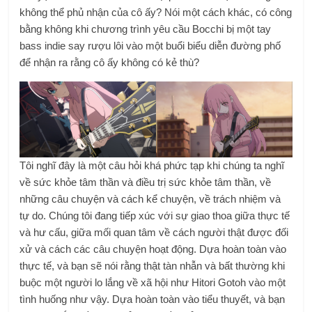
không thể phủ nhận của cô ấy? Nói một cách khác, có công
bằng không khi chương trình yêu cầu Bocchi bị một tay
bass indie say rượu lôi vào một buổi biểu diễn đường phố
để nhận ra rằng cô ấy không có kẻ thù?
Tôi nghĩ đây là một câu hỏi khá phức tạp khi chúng ta nghĩ
về sức khỏe tâm thần và điều trị sức khỏe tâm thần, về
những câu chuyện và cách kể chuyện, về trách nhiệm và
tự do. Chúng tôi đang tiếp xúc với sự giao thoa giữa thực tế
và hư cấu, giữa mối quan tâm về cách người thật được đối
xử và cách các câu chuyện hoạt động. Dựa hoàn toàn vào
thực tế, và bạn sẽ nói rằng thật tàn nhẫn và bất thường khi
buộc một người lo lắng về xã hội như Hitori Gotoh vào một
tình huống như vậy. Dựa hoàn toàn vào tiểu thuyết, và bạn