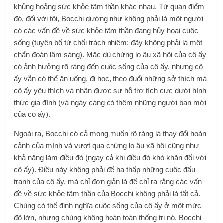
khủng hoảng sức khỏe tâm thần khác nhau. Từ quan điểm
đó, đối với tôi, Bocchi dường như không phải là một người
có các vấn đề về sức khỏe tâm thần đang hủy hoại cuộc
sống (tuyên bố từ chối trách nhiệm: đây không phải là một
chẩn đoán lâm sàng). Mặc dù chứng lo âu xã hội của cô ấy
có ảnh hưởng rõ ràng đến cuộc sống của cô ấy, nhưng cô
ấy vẫn có thể ăn uống, đi học, theo đuổi những sở thích mà
cô ấy yêu thích và nhận được sự hỗ trợ tích cực dưới hình
thức gia đình (và ngày càng có thêm những người bạn mới
của cô ấy).
Ngoài ra, Bocchi có cả mong muốn rõ ràng là thay đổi hoàn
cảnh của mình và vượt qua chứng lo âu xã hội cũng như
khả năng làm điều đó (ngay cả khi điều đó khó khăn đối với
cô ấy). Điều này không phải để hạ thấp những cuộc đấu
tranh của cô ấy, mà chỉ đơn giản là để chỉ ra rằng các vấn
đề về sức khỏe tâm thần của Bocchi không phải là tất cả.
Chúng có thể định nghĩa cuộc sống của cô ấy ở một mức
độ lớn, nhưng chúng không hoàn toàn thống trị nó. Bocchi