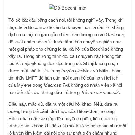
Tôi sẽ bắt đầu bằng cách nói, tôi không nghĩ vậy. Trong khi
thực tế là Bocchi có lẽ cần lời khuyên hơn là cần lời khẳng
định của một cô gái ngẫu nhiên trên đường cổ vũ
Ganbare!
,
đề xuất chăm sóc sức khỏe tâm thần chuyên nghiệp như
một giải pháp cho chứng lo âu xã hội của Bocchi sẽ không
xảy ra. Trong phương trình đó, câu chuyện này không tồn
tại. Và
miệng
không đơn độc trong đó. Shinji không nhận
được một nhà trị liệu trong
truyền giáo
Max và Milia không
tìm thấy LMFT để hàn gắn mối quan hệ của họ vì lợi ích
của Mylene trong
Macross 7
và không có nhân viên xã hội
nào đến để cứu những đứa trẻ trong
Trẻ mồ côi máu sắt
.
Điều này, mặc dù, đặt ra một câu hỏi khác. Nếu, đưa ra
miệng
Trong bối cảnh đời thực của Hitori-chan, rõ ràng
Hitori-chan cần sự giúp đỡ chuyên nghiệp, liệu chương
trình có sai không khi đề xuất môi trường ban nhạc như một
lò luyện kim kiêm cái nôi cho sự phát triển chậm nhưng