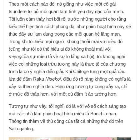
Theo một cách nào đó, nó giống như việc một cô gái
tsundere từ bỏ mối quan tâm tình yêu dày đặc của mình.
Tôi luôn cảm thấy hơi bối rối trước những người cho rằng
kiểu thể hiện tính cách phóng đại như phim hoạt hình này sẽ
thúc đẩy sự lạm dụng trong các mối quan hệ lãng mạn.
Trong khi tôi hiểu mọi người không thoải mái với điều đó
(cũng như tôi có thể hiểu ai đó không thoải mái với
miệng
của sự miêu tả về sự lo lắng xã hội), tôi không nghĩ
việc coi những loại trừu tượng này là thực tế của chương
trình là có ý nghĩa diễn giải. Khi Chitoge tung một quả cầu
lửa để đấm Raku
Nisekoi
, điều đó rõ ràng không có nghĩa là
xảy ra theo nghĩa đen. Hiệu ứng tương tự cũng xảy ra, chỉ
ở mức độ thấp hơn, với một cú đấm ít ảo tưởng hơn.
Tương tự như vậy, tôi nghĩ, đó là với vô số cách sáng tạo
mà các nhà làm phim hoạt hình miêu tả Bocchi-chan.
Thông tin thêm về thủ công của tất cả những thứ đó trên
Sakugablog.