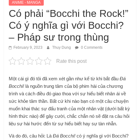
ANIME - MANGA
Có phải “Bocchi the Rock!”
Có ý nghĩa gì với Bocchi?
– Pháp sư trong thùng
February 9, 2023
Thuy Dung
0 Comments
Rate this post
Một cái gì đó tôi đã xem xét gần như kể từ khi bắt đầu
Đá
Bocchi!
là nguồn trung tâm của bộ phim hài của chương
trình và cách điều đó giao thoa với sự hiểu biết nhân ái về
sức khỏe tâm thần. Bất cứ khi nào bạn có một câu chuyện
muốn khai thác sự đấu tranh của một nhân vật (dưới bất kỳ
hình thức nào) để gây cười, chắc chắn nó sẽ đặt ra câu hỏi
liệu sự hài hước đến từ sự hiểu biết hay sự tàn nhẫn.
Và do đó, câu hỏi: Là
Đá Bocchi!
có ý nghĩa gì với Bocchi?