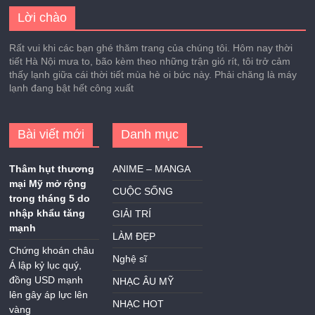
Lời chào
Rất vui khi các bạn ghé thăm trang của chúng tôi. Hôm nay thời
tiết Hà Nội mưa to, bão kèm theo những trận gió rít, tôi trở cảm
thấy lạnh giữa cái thời tiết mùa hè oi bức này. Phải chăng là máy
lạnh đang bật hết công xuất
Bài viết mới
Danh mục
Thâm hụt thương
ANIME – MANGA
mại Mỹ mở rộng
CUỘC SỐNG
trong tháng 5 do
nhập khẩu tăng
GIẢI TRÍ
mạnh
LÀM ĐẸP
Chứng khoán châu
Nghệ sĩ
Á lập kỷ lục quý,
đồng USD mạnh
NHẠC ÂU MỸ
lên gây áp lực lên
NHẠC HOT
vàng