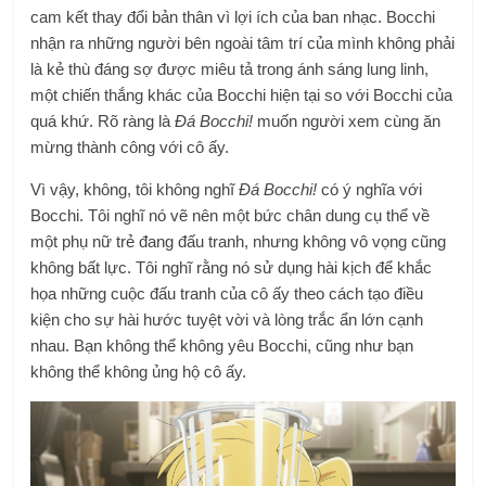
cam kết thay đổi bản thân vì lợi ích của ban nhạc. Bocchi
nhận ra những người bên ngoài tâm trí của mình không phải
là kẻ thù đáng sợ được miêu tả trong ánh sáng lung linh,
một chiến thắng khác của Bocchi hiện tại so với Bocchi của
quá khứ. Rõ ràng là
Đá Bocchi!
muốn người xem cùng ăn
mừng thành công với cô ấy.
Vì vậy, không, tôi không nghĩ
Đá Bocchi!
có ý nghĩa với
Bocchi. Tôi nghĩ nó vẽ nên một bức chân dung cụ thể về
một phụ nữ trẻ đang đấu tranh, nhưng không vô vọng cũng
không bất lực. Tôi nghĩ rằng nó sử dụng hài kịch để khắc
họa những cuộc đấu tranh của cô ấy theo cách tạo điều
kiện cho sự hài hước tuyệt vời và lòng trắc ẩn lớn cạnh
nhau. Bạn không thể không yêu Bocchi, cũng như bạn
không thể không ủng hộ cô ấy.